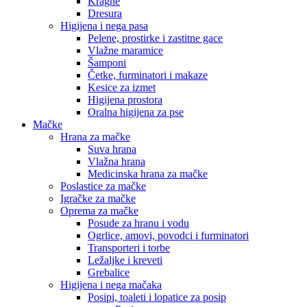
Kragne
Dresura
Higijena i nega pasa
Pelene, prostirke i zastitne gace
Vlažne maramice
Šamponi
Četke, furminatori i makaze
Kesice za izmet
Higijena prostora
Oralna higijena za pse
Mačke
Hrana za mačke
Suva hrana
Vlažna hrana
Medicinska hrana za mačke
Poslastice za mačke
Igračke za mačke
Oprema za mačke
Posude za hranu i vodu
Ogrlice, amovi, povodci i furminatori
Transporteri i torbe
Ležaljke i kreveti
Grebalice
Higijena i nega mačaka
Posipi, toaleti i lopatice za posip