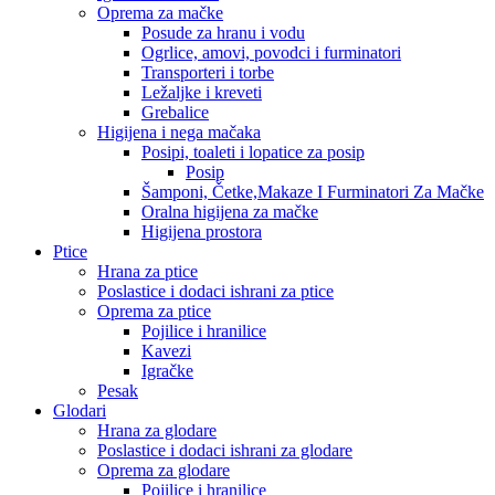
Oprema za mačke
Posude za hranu i vodu
Ogrlice, amovi, povodci i furminatori
Transporteri i torbe
Ležaljke i kreveti
Grebalice
Higijena i nega mačaka
Posipi, toaleti i lopatice za posip
Posip
Šamponi, Četke,Makaze I Furminatori Za Mačke
Oralna higijena za mačke
Higijena prostora
Ptice
Hrana za ptice
Poslastice i dodaci ishrani za ptice
Oprema za ptice
Pojilice i hranilice
Kavezi
Igračke
Pesak
Glodari
Hrana za glodare
Poslastice i dodaci ishrani za glodare
Oprema za glodare
Pojilice i hranilice