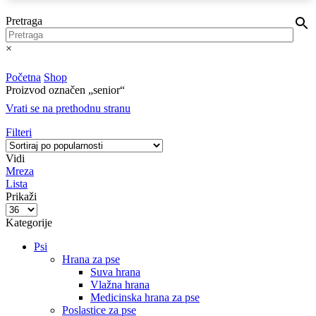
Pretraga
×
Početna
Shop
Proizvod označen „senior“
Vrati se na prethodnu stranu
Filteri
Vidi
Mreza
Lista
Prikaži
Proizvodi
po
Kategorije
strani
Psi
Hrana za pse
Suva hrana
Vlažna hrana
Medicinska hrana za pse
Poslastice za pse