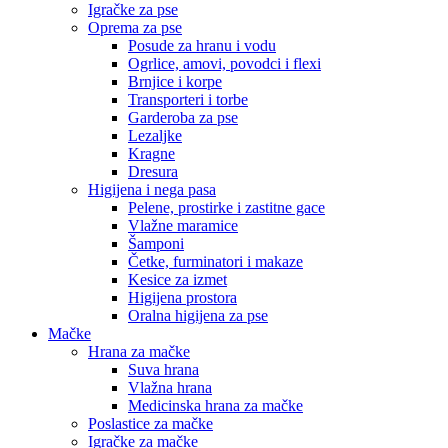
Igračke za pse
Oprema za pse
Posude za hranu i vodu
Ogrlice, amovi, povodci i flexi
Brnjice i korpe
Transporteri i torbe
Garderoba za pse
Lezaljke
Kragne
Dresura
Higijena i nega pasa
Pelene, prostirke i zastitne gace
Vlažne maramice
Šamponi
Četke, furminatori i makaze
Kesice za izmet
Higijena prostora
Oralna higijena za pse
Mačke
Hrana za mačke
Suva hrana
Vlažna hrana
Medicinska hrana za mačke
Poslastice za mačke
Igračke za mačke