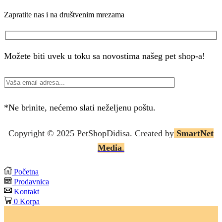
Zapratite nas i na društvenim mrezama
Facebook
Instagram
Možete biti uvek u toku sa novostima našeg pet shop-a!
*Ne brinite, nećemo slati neželjenu poštu.
Copyright © 2025 P
etShopDidisa
. Created by
SmartNet
Media
.
Početna
Prodavnica
Kontakt
0
Korpa