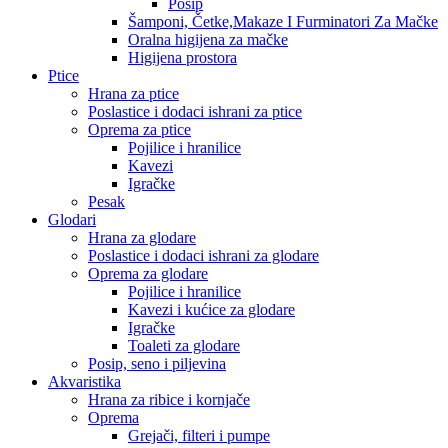
Posip
Šamponi, Četke,Makaze I Furminatori Za Mačke
Oralna higijena za mačke
Higijena prostora
Ptice
Hrana za ptice
Poslastice i dodaci ishrani za ptice
Oprema za ptice
Pojilice i hranilice
Kavezi
Igračke
Pesak
Glodari
Hrana za glodare
Poslastice i dodaci ishrani za glodare
Oprema za glodare
Pojilice i hranilice
Kavezi i kućice za glodare
Igračke
Toaleti za glodare
Posip, seno i piljevina
Akvaristika
Hrana za ribice i kornjače
Oprema
Grejači, filteri i pumpe