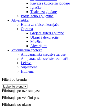
Kavezi i kućice za glodare
Igračke
Toaleti za glodare
Posip, seno i piljevina
Akvaristika
Hrana za ribice i kornjače
Oprema
Grejači, filteri i pumpe
Ukrasi i dekoracije
Mrežice
Akvarijumi
Veterinarska apoteka
Antiparazitska sredstva za pse
Antiparazitska sredstva za mačke
Lekovi
Suplementi
Higijena
Filteri po brendu
Filtriranje po uzrastu pasa
Filtriranje po veličini pasa
Filtriranje po ukusu