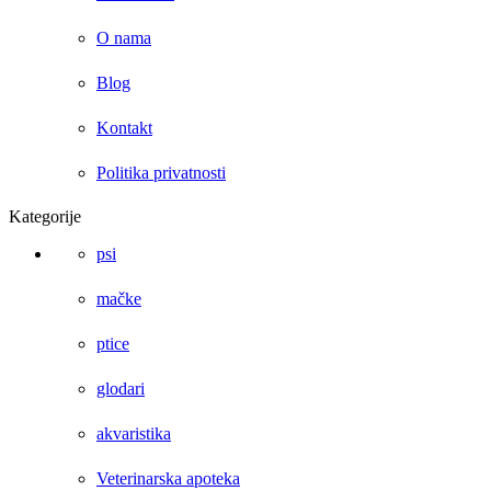
O nama
Blog
Kontakt
Politika privatnosti
Kategorije
psi
mačke
ptice
glodari
akvaristika
Veterinarska apoteka