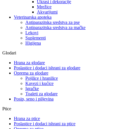
Ukrasi i dekoracije
Mrežice
Akvarijumi
Veterinarska apoteka
Antiparazitska sredstva za pse
Antiparazitska sredstva za mačke
Lekovi
Suplementi
Higijena
Glodari
Hrana za glodare
Poslastice i dodaci ishrani za glodare
Oprema za glodare
Pojilice i hranilice
Kavezi i kućice
Igračke
Toaleti za glodare
Posip, seno i piljevina
Ptice
Hrana za ptice
Poslastice i dodaci ishrani za ptice
Oprema za ptice