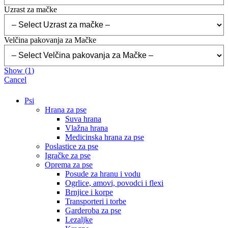
Uzrast za mačke
Velčina pakovanja za Mačke
Show
(
1
)
Cancel
Psi
Hrana za pse
Suva hrana
Vlažna hrana
Medicinska hrana za pse
Poslastice za pse
Igračke za pse
Oprema za pse
Posude za hranu i vodu
Ogrlice, amovi, povodci i flexi
Brnjice i korpe
Transporteri i torbe
Garderoba za pse
Lezaljke