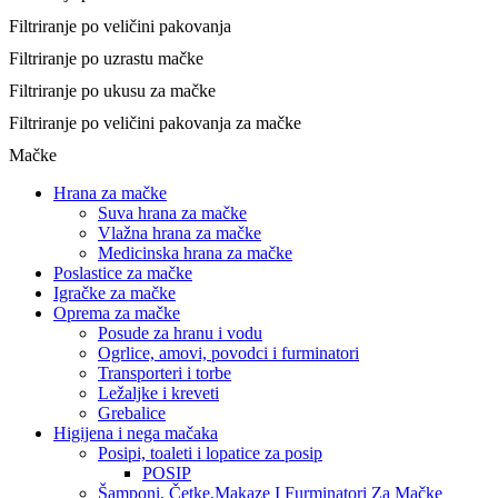
Filtriranje po veličini pakovanja
Filtriranje po uzrastu mačke
Filtriranje po ukusu za mačke
Filtriranje po veličini pakovanja za mačke
Mačke
Hrana za mačke
Suva hrana za mačke
Vlažna hrana za mačke
Medicinska hrana za mačke
Poslastice za mačke
Igračke za mačke
Oprema za mačke
Posude za hranu i vodu
Ogrlice, amovi, povodci i furminatori
Transporteri i torbe
Ležaljke i kreveti
Grebalice
Higijena i nega mačaka
Posipi, toaleti i lopatice za posip
POSIP
Šamponi, Četke,Makaze I Furminatori Za Mačke