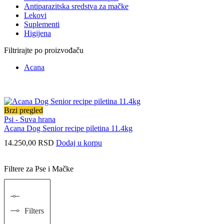
Antiparazitska sredstva za mačke
Lekovi
Suplementi
Higijena
Filtrirajte po proizvođaču
Acana
Brzi pregled
Psi - Suva hrana
Acana Dog Senior recipe piletina 11.4kg
14.250,00
RSD
Dodaj u korpu
Filtere za Pse i Mačke
Filters