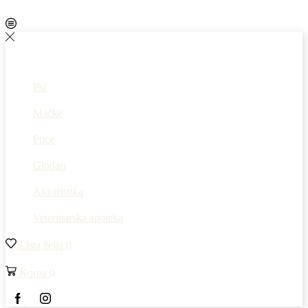
Psi
Mačke
Ptice
Glodari
Akvaristika
Veterinarska apoteka
Lista želja
0
Korpa
0
Facebook
Instagram