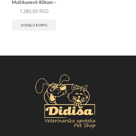
Multikanevit 80kom –
tablete za pse i mačke
1.280,00
RSD
DODAJ U KORPU