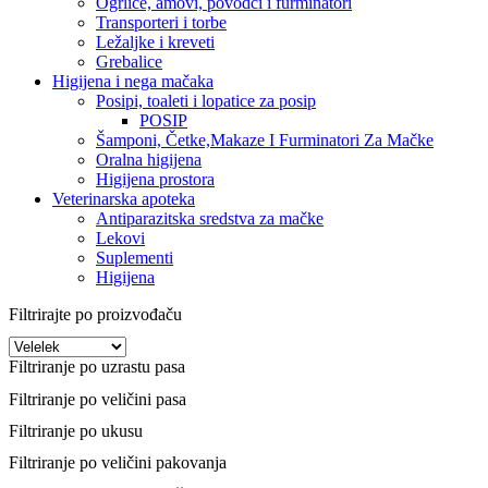
Ogrlice, amovi, povodci i furminatori
Transporteri i torbe
Ležaljke i kreveti
Grebalice
Higijena i nega mačaka
Posipi, toaleti i lopatice za posip
POSIP
Šamponi, Četke,Makaze I Furminatori Za Mačke
Oralna higijena
Higijena prostora
Veterinarska apoteka
Antiparazitska sredstva za mačke
Lekovi
Suplementi
Higijena
Filtrirajte po proizvođaču
Filtriranje po uzrastu pasa
Filtriranje po veličini pasa
Filtriranje po ukusu
Filtriranje po veličini pakovanja