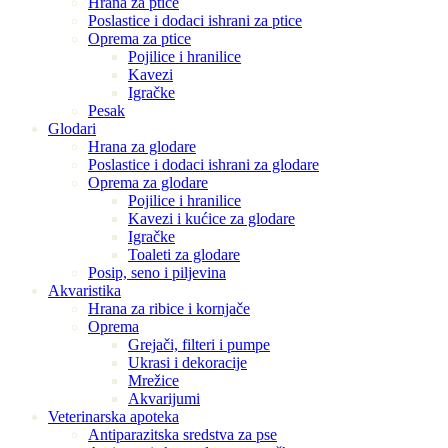
Hrana za ptice
Poslastice i dodaci ishrani za ptice
Oprema za ptice
Pojilice i hranilice
Kavezi
Igračke
Pesak
Glodari
Hrana za glodare
Poslastice i dodaci ishrani za glodare
Oprema za glodare
Pojilice i hranilice
Kavezi i kućice za glodare
Igračke
Toaleti za glodare
Posip, seno i piljevina
Akvaristika
Hrana za ribice i kornjače
Oprema
Grejači, filteri i pumpe
Ukrasi i dekoracije
Mrežice
Akvarijumi
Veterinarska apoteka
Antiparazitska sredstva za pse