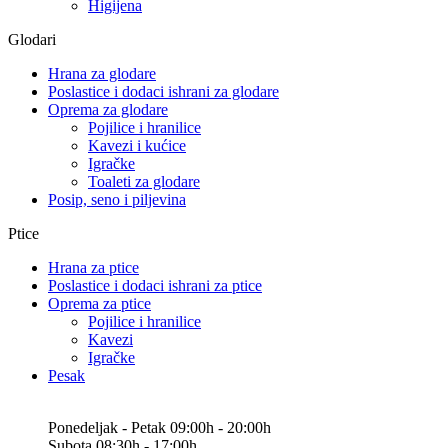
Higijena
Glodari
Hrana za glodare
Poslastice i dodaci ishrani za glodare
Oprema za glodare
Pojilice i hranilice
Kavezi i kućice
Igračke
Toaleti za glodare
Posip, seno i piljevina
Ptice
Hrana za ptice
Poslastice i dodaci ishrani za ptice
Oprema za ptice
Pojilice i hranilice
Kavezi
Igračke
Pesak
Ponedeljak - Petak 09:00h - 20:00h
Subota 08:30h - 17:00h