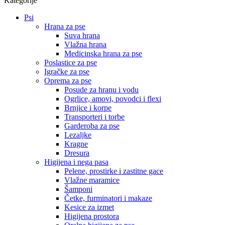
Kategorije
strani
Psi
Hrana za pse
Suva hrana
Vlažna hrana
Medicinska hrana za pse
Poslastice za pse
Igračke za pse
Oprema za pse
Posude za hranu i vodu
Ogrlice, amovi, povodci i flexi
Brnjice i korpe
Transporteri i torbe
Garderoba za pse
Lezaljke
Kragne
Dresura
Higijena i nega pasa
Pelene, prostirke i zastitne gace
Vlažne maramice
Šamponi
Četke, furminatori i makaze
Kesice za izmet
Higijena prostora