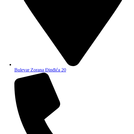
Bulevar Zorana Đinđića 20