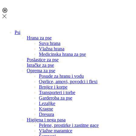
Psi
Hrana za pse
Suva hrana
Vlažna hrana
Medicinska hrana za pse
Poslastice za pse
Igračke za pse
Oprema za pse
Posude za hranu i vodu
Ogrlice, amovi, povodci i flexi
Brnjice i korpe
Transporteri i torbe
Garderoba za pse
Lezaljke
Kragne
Dresura
Higijena i nega pasa
Pelene, prostirke i zastitne gace
Vlažne maramice