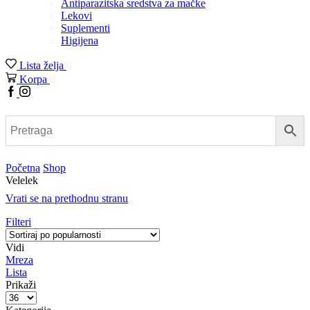
Antiparazitska sredstva za mačke
Lekovi
Suplementi
Higijena
Lista želja
0
Korpa
0
Facebook
Instagram
Početna
Shop
Velelek
Vrati se na prethodnu stranu
Filteri
Vidi
Mreza
Lista
Prikaži
Proizvodi
po