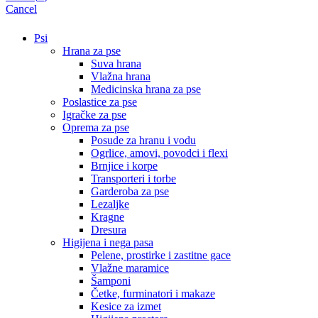
Cancel
Psi
Hrana za pse
Suva hrana
Vlažna hrana
Medicinska hrana za pse
Poslastice za pse
Igračke za pse
Oprema za pse
Posude za hranu i vodu
Ogrlice, amovi, povodci i flexi
Brnjice i korpe
Transporteri i torbe
Garderoba za pse
Lezaljke
Kragne
Dresura
Higijena i nega pasa
Pelene, prostirke i zastitne gace
Vlažne maramice
Šamponi
Četke, furminatori i makaze
Kesice za izmet