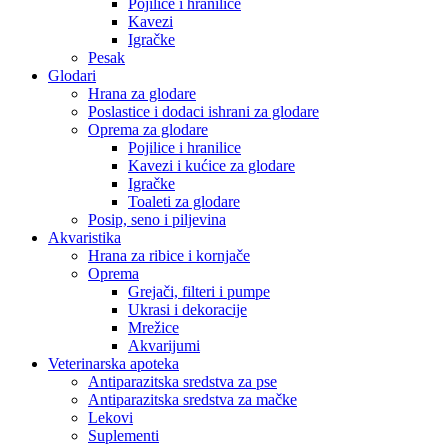
Pojilice i hranilice
Kavezi
Igračke
Pesak
Glodari
Hrana za glodare
Poslastice i dodaci ishrani za glodare
Oprema za glodare
Pojilice i hranilice
Kavezi i kućice za glodare
Igračke
Toaleti za glodare
Posip, seno i piljevina
Akvaristika
Hrana za ribice i kornjače
Oprema
Grejači, filteri i pumpe
Ukrasi i dekoracije
Mrežice
Akvarijumi
Veterinarska apoteka
Antiparazitska sredstva za pse
Antiparazitska sredstva za mačke
Lekovi
Suplementi