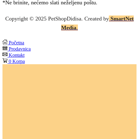
*Ne brinite, nećemo slati neželjenu poštu.
Copyright © 2025 P
etShopDidisa
. Created by
SmartNet
Media
.
Početna
Prodavnica
Kontakt
0
Korpa