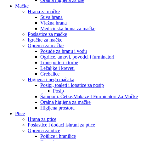
Oralna higijena za pse
Mačke
Hrana za mačke
Suva hrana
Vlažna hrana
Medicinska hrana za mačke
Poslastice za mačke
Igračke za mačke
Oprema za mačke
Posude za hranu i vodu
Ogrlice, amovi, povodci i furminatori
Transporteri i torbe
Ležaljke i kreveti
Grebalice
Higijena i nega mačaka
Posipi, toaleti i lopatice za posip
Posip
Šamponi, Četke,Makaze I Furminatori Za Mačke
Oralna higijena za mačke
Higijena prostora
Ptice
Hrana za ptice
Poslastice i dodaci ishrani za ptice
Oprema za ptice
Pojilice i hranilice