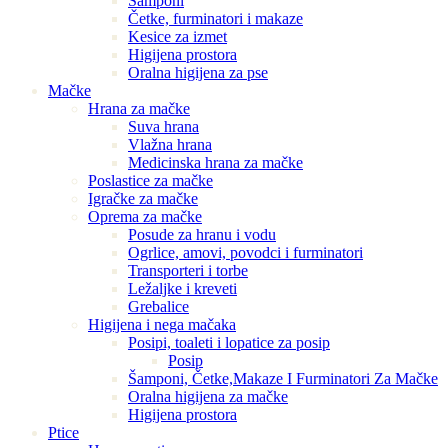
Šamponi
Četke, furminatori i makaze
Kesice za izmet
Higijena prostora
Oralna higijena za pse
Mačke
Hrana za mačke
Suva hrana
Vlažna hrana
Medicinska hrana za mačke
Poslastice za mačke
Igračke za mačke
Oprema za mačke
Posude za hranu i vodu
Ogrlice, amovi, povodci i furminatori
Transporteri i torbe
Ležaljke i kreveti
Grebalice
Higijena i nega mačaka
Posipi, toaleti i lopatice za posip
Posip
Šamponi, Četke,Makaze I Furminatori Za Mačke
Oralna higijena za mačke
Higijena prostora
Ptice