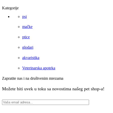
Kategorije
psi
mačke
ptice
glodari
akvaristika
Veterinarska apoteka
Zapratite nas i na društvenim mrezama
Facebook
Instagram
Možete biti uvek u toku sa novostima našeg pet shop-a!