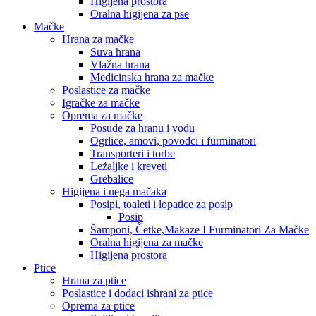
Higijena prostora
Oralna higijena za pse
Mačke
Hrana za mačke
Suva hrana
Vlažna hrana
Medicinska hrana za mačke
Poslastice za mačke
Igračke za mačke
Oprema za mačke
Posude za hranu i vodu
Ogrlice, amovi, povodci i furminatori
Transporteri i torbe
Ležaljke i kreveti
Grebalice
Higijena i nega mačaka
Posipi, toaleti i lopatice za posip
Posip
Šamponi, Četke,Makaze I Furminatori Za Mačke
Oralna higijena za mačke
Higijena prostora
Ptice
Hrana za ptice
Poslastice i dodaci ishrani za ptice
Oprema za ptice