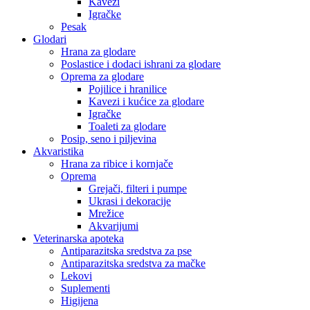
Kavezi
Igračke
Pesak
Glodari
Hrana za glodare
Poslastice i dodaci ishrani za glodare
Oprema za glodare
Pojilice i hranilice
Kavezi i kućice za glodare
Igračke
Toaleti za glodare
Posip, seno i piljevina
Akvaristika
Hrana za ribice i kornjače
Oprema
Grejači, filteri i pumpe
Ukrasi i dekoracije
Mrežice
Akvarijumi
Veterinarska apoteka
Antiparazitska sredstva za pse
Antiparazitska sredstva za mačke
Lekovi
Suplementi
Higijena