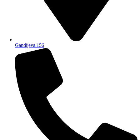
Gandijeva 156