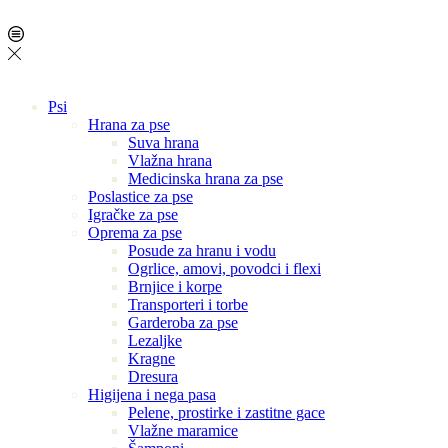
Psi
Hrana za pse
Suva hrana
Vlažna hrana
Medicinska hrana za pse
Poslastice za pse
Igračke za pse
Oprema za pse
Posude za hranu i vodu
Ogrlice, amovi, povodci i flexi
Brnjice i korpe
Transporteri i torbe
Garderoba za pse
Lezaljke
Kragne
Dresura
Higijena i nega pasa
Pelene, prostirke i zastitne gace
Vlažne maramice