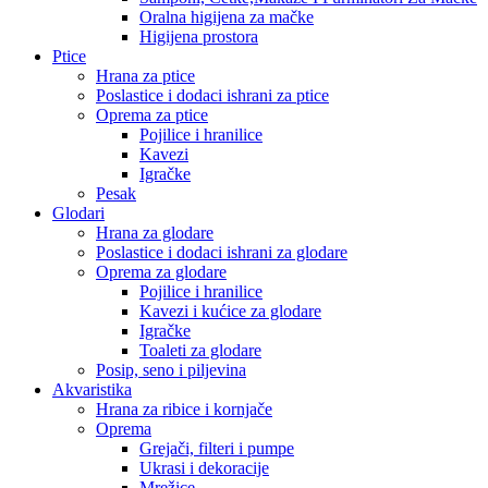
Oralna higijena za mačke
Higijena prostora
Ptice
Hrana za ptice
Poslastice i dodaci ishrani za ptice
Oprema za ptice
Pojilice i hranilice
Kavezi
Igračke
Pesak
Glodari
Hrana za glodare
Poslastice i dodaci ishrani za glodare
Oprema za glodare
Pojilice i hranilice
Kavezi i kućice za glodare
Igračke
Toaleti za glodare
Posip, seno i piljevina
Akvaristika
Hrana za ribice i kornjače
Oprema
Grejači, filteri i pumpe
Ukrasi i dekoracije
Mrežice