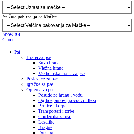
Velčina pakovanja za Mačke
Show
(
6
)
Cancel
Psi
Hrana za pse
Suva hrana
Vlažna hrana
Medicinska hrana za pse
Poslastice za pse
Igračke za pse
Oprema za pse
Posude za hranu i vodu
Ogrlice, amovi, povodci i flexi
Brnjice i korpe
Transporteri i torbe
Garderoba za pse
Lezaljke
Kragne
Dresura