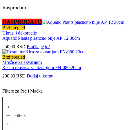
Rasprodato
RASPRODATO
Brzi pregled
Ukrasi i dekoracije
Aquatic Plants plasticno bilje AP-12 30cm
250,00
RSD
Pročitajte još
Brzi pregled
Mrežice za akvarijum
Resun mrežica za akvarijum FN-080 20cm
200,00
RSD
Dodaj u korpu
Filtere za Pse i Mačke
Filters