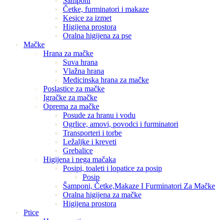
Šamponi
Četke, furminatori i makaze
Kesice za izmet
Higijena prostora
Oralna higijena za pse
Mačke
Hrana za mačke
Suva hrana
Vlažna hrana
Medicinska hrana za mačke
Poslastice za mačke
Igračke za mačke
Oprema za mačke
Posude za hranu i vodu
Ogrlice, amovi, povodci i furminatori
Transporteri i torbe
Ležaljke i kreveti
Grebalice
Higijena i nega mačaka
Posipi, toaleti i lopatice za posip
Posip
Šamponi, Četke,Makaze I Furminatori Za Mačke
Oralna higijena za mačke
Higijena prostora
Ptice