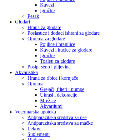
Kavezi
Igračke
Pesak
Glodari
Hrana za glodare
Poslastice i dodaci ishrani za glodare
Oprema za glodare
Pojilice i hranilice
Kavezi i kućice za glodare
Igračke
Toaleti za glodare
Posip, seno i piljevina
Akvaristika
Hrana za ribice i kornjače
Oprema
Grejači, filteri i pumpe
Ukrasi i dekoracije
Mrežice
Akvarijumi
Veterinarska apoteka
Antiparazitska sredstva za pse
Antiparazitska sredstva za mačke
Lekovi
Suplementi
Higijena