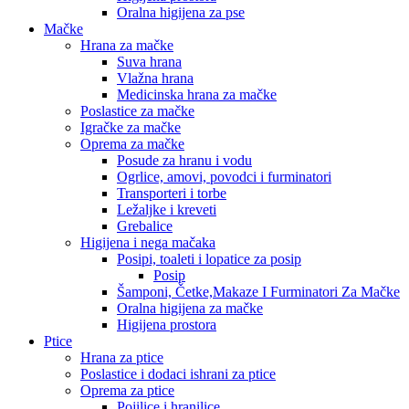
Oralna higijena za pse
Mačke
Hrana za mačke
Suva hrana
Vlažna hrana
Medicinska hrana za mačke
Poslastice za mačke
Igračke za mačke
Oprema za mačke
Posude za hranu i vodu
Ogrlice, amovi, povodci i furminatori
Transporteri i torbe
Ležaljke i kreveti
Grebalice
Higijena i nega mačaka
Posipi, toaleti i lopatice za posip
Posip
Šamponi, Četke,Makaze I Furminatori Za Mačke
Oralna higijena za mačke
Higijena prostora
Ptice
Hrana za ptice
Poslastice i dodaci ishrani za ptice
Oprema za ptice
Pojilice i hranilice