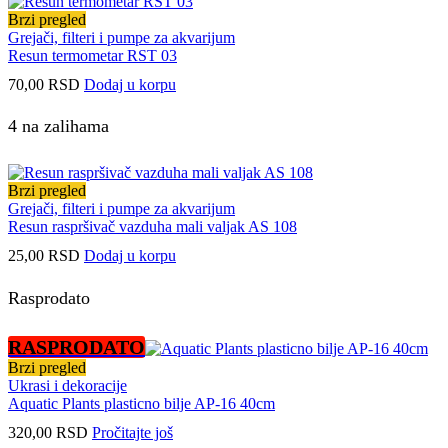
Brzi pregled
Grejači, filteri i pumpe za akvarijum
Resun termometar RST 03
70,00
RSD
Dodaj u korpu
4 na zalihama
Brzi pregled
Grejači, filteri i pumpe za akvarijum
Resun raspršivač vazduha mali valjak AS 108
25,00
RSD
Dodaj u korpu
Rasprodato
RASPRODATO
Brzi pregled
Ukrasi i dekoracije
Aquatic Plants plasticno bilje AP-16 40cm
320,00
RSD
Pročitajte još