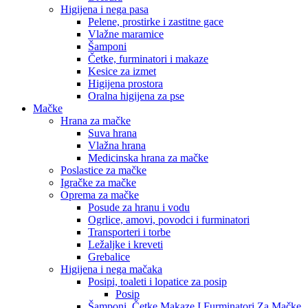
Higijena i nega pasa
Pelene, prostirke i zastitne gace
Vlažne maramice
Šamponi
Četke, furminatori i makaze
Kesice za izmet
Higijena prostora
Oralna higijena za pse
Mačke
Hrana za mačke
Suva hrana
Vlažna hrana
Medicinska hrana za mačke
Poslastice za mačke
Igračke za mačke
Oprema za mačke
Posude za hranu i vodu
Ogrlice, amovi, povodci i furminatori
Transporteri i torbe
Ležaljke i kreveti
Grebalice
Higijena i nega mačaka
Posipi, toaleti i lopatice za posip
Posip
Šamponi, Četke,Makaze I Furminatori Za Mačke