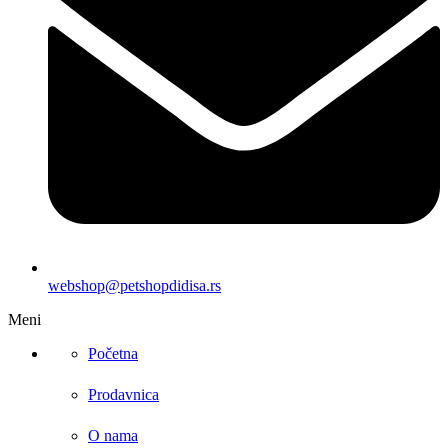
webshop@petshopdidisa.rs
Meni
Početna
Prodavnica
O nama