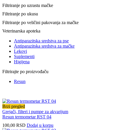
Filtriranje po uzrastu mačke
Filtriranje po ukusu
Filtriranje po veličini pakovanja za mačke
Veterinarska apoteka
Antiparazitska sredstva za pse
Antiparazitska sredstva za mačke
Lekovi
Suplementi
Higijena
Filtrirajte po proizvođaču
Resun
Brzi pregled
Grejači, filteri i pumpe za akvarijum
Resun termometar RST 04
100,00
RSD
Dodaj u korpu