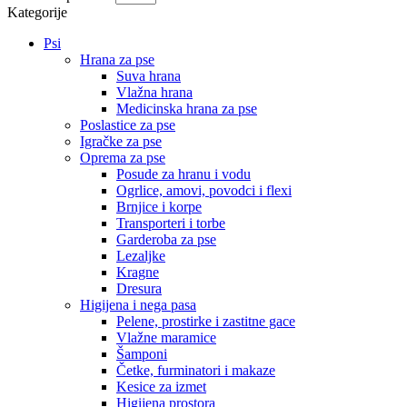
Kategorije
Psi
Hrana za pse
Suva hrana
Vlažna hrana
Medicinska hrana za pse
Poslastice za pse
Igračke za pse
Oprema za pse
Posude za hranu i vodu
Ogrlice, amovi, povodci i flexi
Brnjice i korpe
Transporteri i torbe
Garderoba za pse
Lezaljke
Kragne
Dresura
Higijena i nega pasa
Pelene, prostirke i zastitne gace
Vlažne maramice
Šamponi
Četke, furminatori i makaze
Kesice za izmet
Higijena prostora