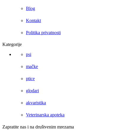
Blog
Kontakt
Politika privatnosti
Kategorije
psi
mačke
ptice
glodari
akvaristika
Veterinarska apoteka
Zapratite nas i na društvenim mrezama