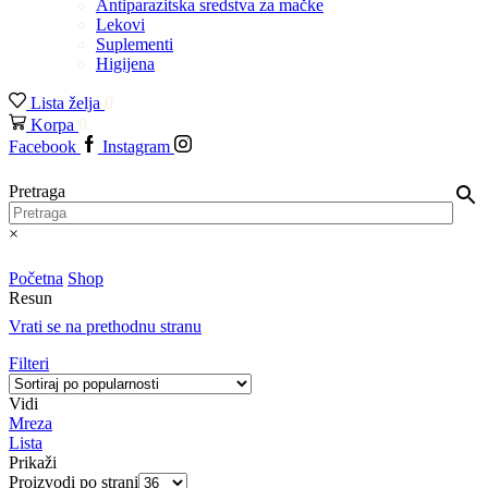
Antiparazitska sredstva za mačke
Lekovi
Suplementi
Higijena
Lista želja
0
Korpa
0
Facebook
Instagram
Pretraga
×
Početna
Shop
Resun
Vrati se na prethodnu stranu
Filteri
Vidi
Mreza
Lista
Prikaži
Proizvodi po strani