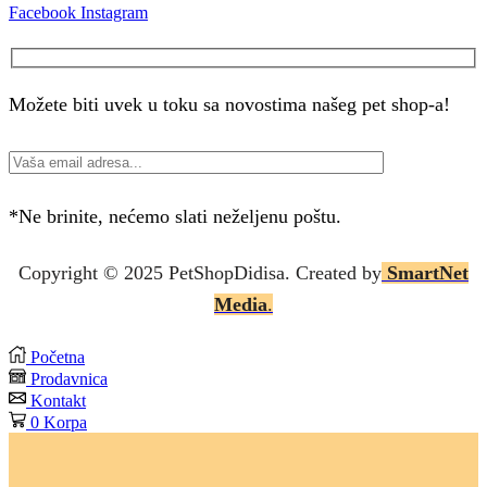
Facebook
Instagram
Možete biti uvek u toku sa novostima našeg pet shop-a!
*Ne brinite, nećemo slati neželjenu poštu.
Copyright © 2025 P
etShopDidisa
. Created by
SmartNet
Media
.
Početna
Prodavnica
Kontakt
0
Korpa