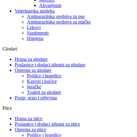
Akvarijumi
Veterinarska apoteka
Antiparazitska sredstva za pse
Antiparazitska sredstva za mačke
Lekovi
Suplementi
Higijena
Glodari
Hrana za glodare
Poslastice i dodaci ishrani za glodare
Oprema za glodare
Pojilice i hranilice
Kavezi i kućice
Igračke
Toaleti za glodare
Posip, seno i piljevina
Ptice
Hrana za ptice
Poslastice i dodaci ishrani za ptice
Oprema za ptice
Pojilice i hranilice