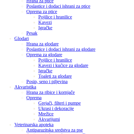
Hrana za ptice
Poslastice i dodaci ishrani za ptice
Oprema za ptice
Pojilice i hranilice
Kavezi
Igračke
Pesak
Glodari
Hrana za glodare
Poslastice i dodaci ishrani za glodare
Oprema za glodare
Pojilice i hranilice
Kavezi i kućice za glodare
Igračke
Toaleti za glodare
Posip, seno i piljevina
Akvaristika
Hrana za ribice i kornjače
Oprema
Grejači, filteri i pumpe
Ukrasi i dekoracije
Mrežice
Akvarijumi
Veterinarska apoteka
Antiparazitska sredstva za pse