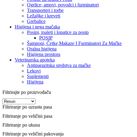
Ogrlice, amovi, povodci i furminatori
Transporteri i torbe
Ležaljke i kreveti
Grebalice
Higijena i nega mačaka
Posipi, toaleti i lopatice za posip
POSIP
Šamponi, Četke,Makaze I Furminatori Za Mačke
Oralna higijena
Higijena prostora
Veterinarska apoteka
Antiparazitska sredstva za mačke
Lekovi
Suplementi
Higijena
Filtrirajte po proizvođaču
Filtriranje po uzrastu pasa
Filtriranje po veličini pasa
Filtriranje po ukusu
Filtriranje po veličini pakovanja