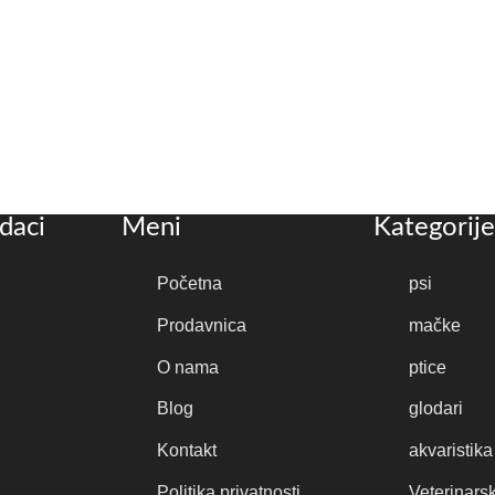
daci
Meni
Kategorije
Početna
psi
Prodavnica
mačke
O nama
ptice
Blog
glodari
Kontakt
akvaristika
Politika privatnosti
Veterinars