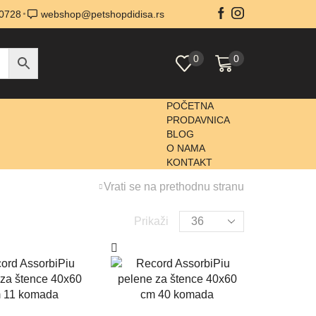
0728
webshop@petshopdidisa.rs
0
0
POČETNA
PRODAVNICA
BLOG
O NAMA
KONTAKT
Vrati se na prethodnu stranu
Prikaži