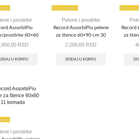
egled
Brzi pregled
Brzi pre
ene i prostirke
Pelene i prostirke
Pele
ord AssorbiPiu
Record AssorbiPiu pelene
Record 
e/prostirke 60×60
za štence 60×90 cm 30
za šte
m 40 komada
komada
.950,00
RSD
2.200,00
RSD
4
ODAJ U KORPU
DODAJ U KORPU
DO
egled
ene i prostirke