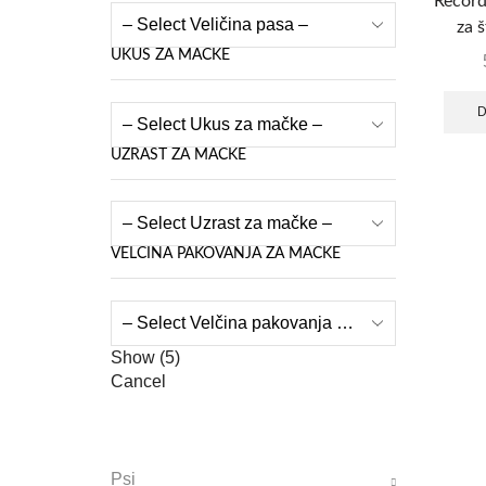
Record
za 
UKUS ZA MAČKE
D
UZRAST ZA MAČKE
VELČINA PAKOVANJA ZA MAČKE
Show
(
5
)
Cancel
Psi