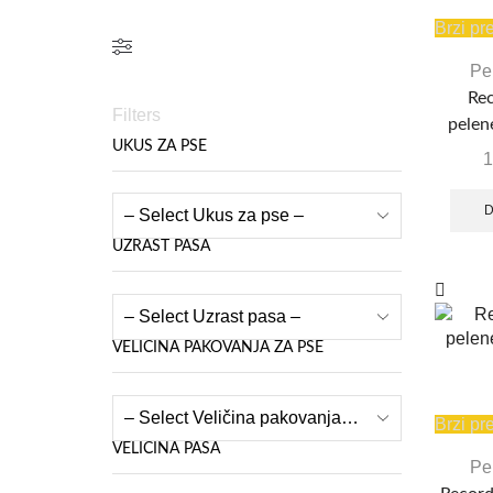
Brzi pr
Pel
Rec
Filters
pelen
UKUS ZA PSE
c
1
D
UZRAST PASA
VELIČINA PAKOVANJA ZA PSE
Brzi pr
VELIČINA PASA
Pel