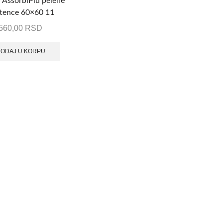
 AssorbiPiu pelene
štence 60×60 11
komada
560,00
RSD
ODAJ U KORPU