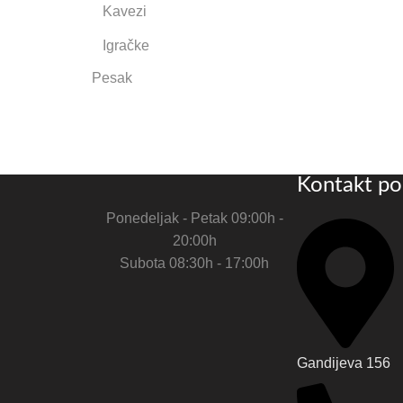
Kavezi
Igračke
Pesak
Kontakt po
Ponedeljak - Petak 09:00h -
20:00h
Subota 08:30h - 17:00h
Gandijeva 156