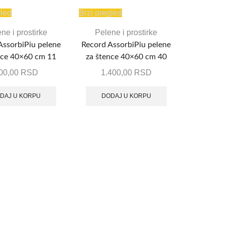
gled
Brzi pregled
ne i prostirke
Pelene i prostirke
AssorbiPiu pelene
Record AssorbiPiu pelene
nce 40×60 cm 11
za štence 40×60 cm 40
komada
komada
00,00
RSD
1.400,00
RSD
DAJ U KORPU
DODAJ U KORPU