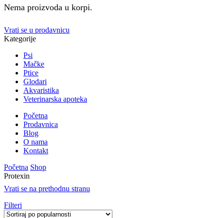
Nema proizvoda u korpi.
Vrati se u prodavnicu
Kategorije
Psi
Mačke
Ptice
Glodari
Akvaristika
Veterinarska apoteka
Početna
Prodavnica
Blog
O nama
Kontakt
Početna
Shop
Protexin
Vrati se na prethodnu stranu
Filteri