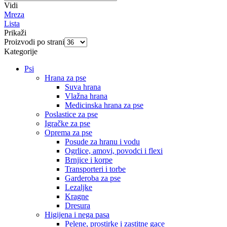
Vidi
Mreza
Lista
Prikaži
Proizvodi po strani
Kategorije
Psi
Hrana za pse
Suva hrana
Vlažna hrana
Medicinska hrana za pse
Poslastice za pse
Igračke za pse
Oprema za pse
Posude za hranu i vodu
Ogrlice, amovi, povodci i flexi
Brnjice i korpe
Transporteri i torbe
Garderoba za pse
Lezaljke
Kragne
Dresura
Higijena i nega pasa
Pelene, prostirke i zastitne gace