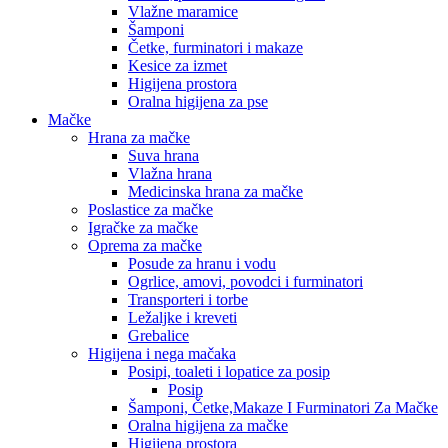
Vlažne maramice
Šamponi
Četke, furminatori i makaze
Kesice za izmet
Higijena prostora
Oralna higijena za pse
Mačke
Hrana za mačke
Suva hrana
Vlažna hrana
Medicinska hrana za mačke
Poslastice za mačke
Igračke za mačke
Oprema za mačke
Posude za hranu i vodu
Ogrlice, amovi, povodci i furminatori
Transporteri i torbe
Ležaljke i kreveti
Grebalice
Higijena i nega mačaka
Posipi, toaleti i lopatice za posip
Posip
Šamponi, Četke,Makaze I Furminatori Za Mačke
Oralna higijena za mačke
Higijena prostora