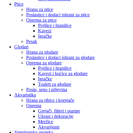
Ptice
Hrana za ptice
Poslastice i dodaci ishrani za ptice
Oprema za ptice
Pojilice i hranilice
Kavezi
Igračke
Pesak
Glodari
Hrana za glodare
Poslastice i dodaci ishrani za glodare
Oprema za glodare
Pojilice i hranilice
Kavezi i kućice za glodare
Igračke
Toaleti za glodare
Posip, seno i piljevina
Akvaristika
Hrana za ribice i kornjače
Oprema
Grejači, filteri i pumpe
Ukrasi i dekoracije
Mrežice
Akvarijumi
Veterinarska apoteka