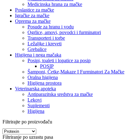
Medicinska hrana za mačke
Poslastice za mačke
Igračke za mačke
Oprema za mačke
Posude za hranu i vodu
Ogrlice, amovi, povodci i furminatori
Transporteri i torbe
Ležaljke i kreveti
Grebalice
Higijena i nega mačaka
Posipi, toaleti i lopatice za posip
POSIP
Šamponi, Četke,Makaze I Furminatori Za Mačke
Oralna higijena
Higijena prostora
Veterinarska apoteka
Antiparazitska sredstva za mačke
Lekovi
Suplementi
Higijena
Filtrirajte po proizvođaču
Filtriranje po uzrastu pasa