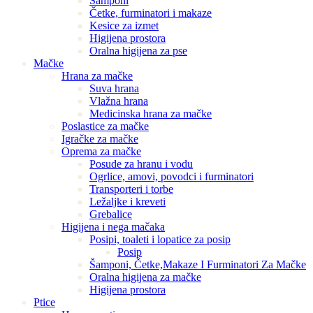
Šamponi
Četke, furminatori i makaze
Kesice za izmet
Higijena prostora
Oralna higijena za pse
Mačke
Hrana za mačke
Suva hrana
Vlažna hrana
Medicinska hrana za mačke
Poslastice za mačke
Igračke za mačke
Oprema za mačke
Posude za hranu i vodu
Ogrlice, amovi, povodci i furminatori
Transporteri i torbe
Ležaljke i kreveti
Grebalice
Higijena i nega mačaka
Posipi, toaleti i lopatice za posip
Posip
Šamponi, Četke,Makaze I Furminatori Za Mačke
Oralna higijena za mačke
Higijena prostora
Ptice