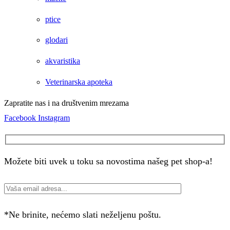
ptice
glodari
akvaristika
Veterinarska apoteka
Zapratite nas i na društvenim mrezama
Facebook
Instagram
Možete biti uvek u toku sa novostima našeg pet shop-a!
*Ne brinite, nećemo slati neželjenu poštu.