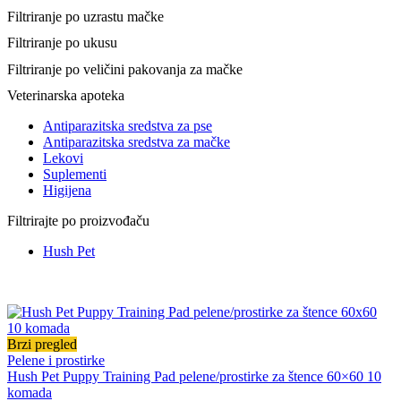
Filtriranje po uzrastu mačke
Filtriranje po ukusu
Filtriranje po veličini pakovanja za mačke
Veterinarska apoteka
Antiparazitska sredstva za pse
Antiparazitska sredstva za mačke
Lekovi
Suplementi
Higijena
Filtrirajte po proizvođaču
Hush Pet
Brzi pregled
Pelene i prostirke
Hush Pet Puppy Training Pad pelene/prostirke za štence 60×60 10
komada