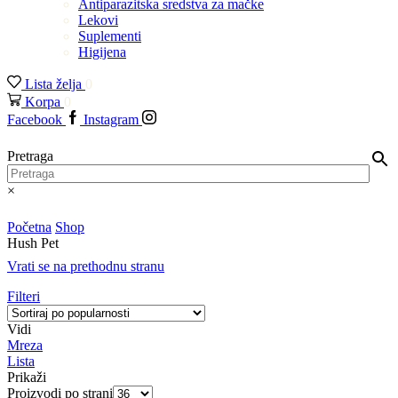
Antiparazitska sredstva za mačke
Lekovi
Suplementi
Higijena
Lista želja
0
Korpa
0
Facebook
Instagram
Pretraga
×
Početna
Shop
Hush Pet
Vrati se na prethodnu stranu
Filteri
Vidi
Mreza
Lista
Prikaži
Proizvodi po strani