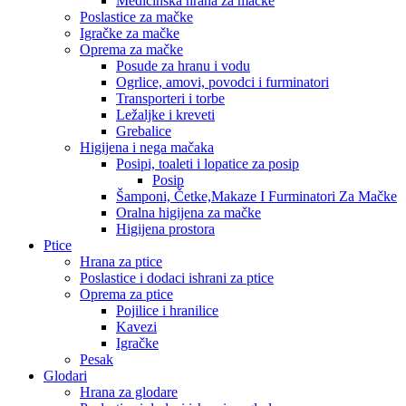
Medicinska hrana za mačke
Poslastice za mačke
Igračke za mačke
Oprema za mačke
Posude za hranu i vodu
Ogrlice, amovi, povodci i furminatori
Transporteri i torbe
Ležaljke i kreveti
Grebalice
Higijena i nega mačaka
Posipi, toaleti i lopatice za posip
Posip
Šamponi, Četke,Makaze I Furminatori Za Mačke
Oralna higijena za mačke
Higijena prostora
Ptice
Hrana za ptice
Poslastice i dodaci ishrani za ptice
Oprema za ptice
Pojilice i hranilice
Kavezi
Igračke
Pesak
Glodari
Hrana za glodare