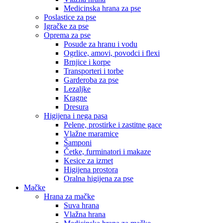
Medicinska hrana za pse
Poslastice za pse
Igračke za pse
Oprema za pse
Posude za hranu i vodu
Ogrlice, amovi, povodci i flexi
Brnjice i korpe
Transporteri i torbe
Garderoba za pse
Lezaljke
Kragne
Dresura
Higijena i nega pasa
Pelene, prostirke i zastitne gace
Vlažne maramice
Šamponi
Četke, furminatori i makaze
Kesice za izmet
Higijena prostora
Oralna higijena za pse
Mačke
Hrana za mačke
Suva hrana
Vlažna hrana