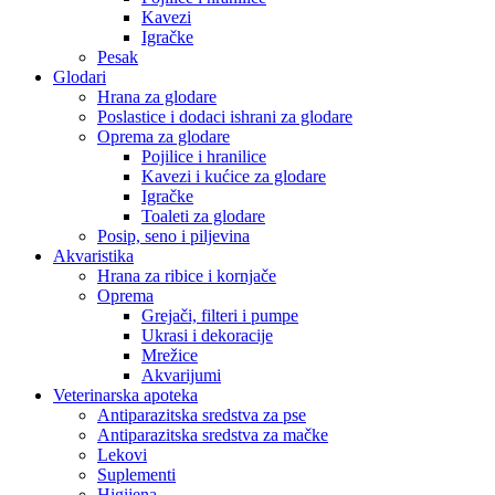
Kavezi
Igračke
Pesak
Glodari
Hrana za glodare
Poslastice i dodaci ishrani za glodare
Oprema za glodare
Pojilice i hranilice
Kavezi i kućice za glodare
Igračke
Toaleti za glodare
Posip, seno i piljevina
Akvaristika
Hrana za ribice i kornjače
Oprema
Grejači, filteri i pumpe
Ukrasi i dekoracije
Mrežice
Akvarijumi
Veterinarska apoteka
Antiparazitska sredstva za pse
Antiparazitska sredstva za mačke
Lekovi
Suplementi
Higijena