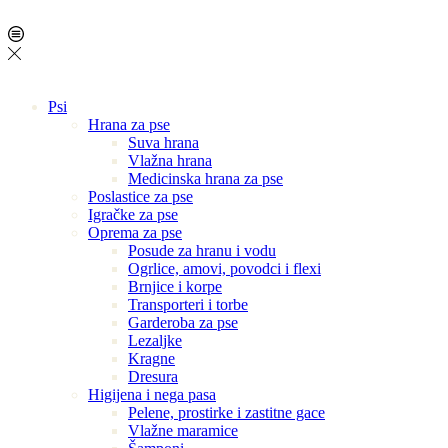
Psi
Hrana za pse
Suva hrana
Vlažna hrana
Medicinska hrana za pse
Poslastice za pse
Igračke za pse
Oprema za pse
Posude za hranu i vodu
Ogrlice, amovi, povodci i flexi
Brnjice i korpe
Transporteri i torbe
Garderoba za pse
Lezaljke
Kragne
Dresura
Higijena i nega pasa
Pelene, prostirke i zastitne gace
Vlažne maramice