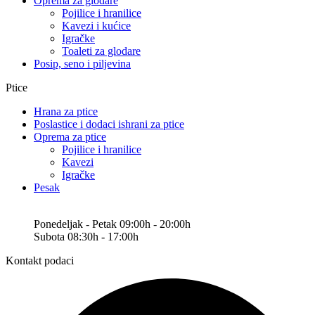
Oprema za glodare
Pojilice i hranilice
Kavezi i kućice
Igračke
Toaleti za glodare
Posip, seno i piljevina
Ptice
Hrana za ptice
Poslastice i dodaci ishrani za ptice
Oprema za ptice
Pojilice i hranilice
Kavezi
Igračke
Pesak
Ponedeljak - Petak 09:00h - 20:00h
Subota 08:30h - 17:00h
Kontakt podaci