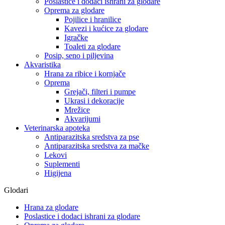
Poslastice i dodaci ishrani za glodare
Oprema za glodare
Pojilice i hranilice
Kavezi i kućice za glodare
Igračke
Toaleti za glodare
Posip, seno i piljevina
Akvaristika
Hrana za ribice i kornjače
Oprema
Grejači, filteri i pumpe
Ukrasi i dekoracije
Mrežice
Akvarijumi
Veterinarska apoteka
Antiparazitska sredstva za pse
Antiparazitska sredstva za mačke
Lekovi
Suplementi
Higijena
Glodari
Hrana za glodare
Poslastice i dodaci ishrani za glodare