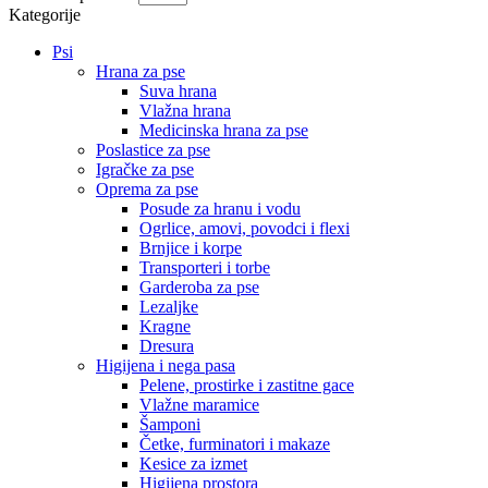
Kategorije
Psi
Hrana za pse
Suva hrana
Vlažna hrana
Medicinska hrana za pse
Poslastice za pse
Igračke za pse
Oprema za pse
Posude za hranu i vodu
Ogrlice, amovi, povodci i flexi
Brnjice i korpe
Transporteri i torbe
Garderoba za pse
Lezaljke
Kragne
Dresura
Higijena i nega pasa
Pelene, prostirke i zastitne gace
Vlažne maramice
Šamponi
Četke, furminatori i makaze
Kesice za izmet
Higijena prostora