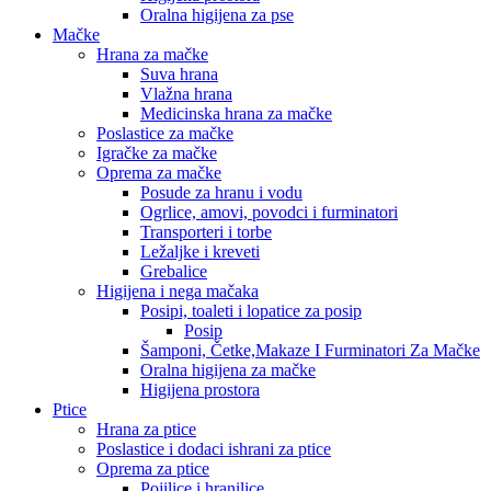
Oralna higijena za pse
Mačke
Hrana za mačke
Suva hrana
Vlažna hrana
Medicinska hrana za mačke
Poslastice za mačke
Igračke za mačke
Oprema za mačke
Posude za hranu i vodu
Ogrlice, amovi, povodci i furminatori
Transporteri i torbe
Ležaljke i kreveti
Grebalice
Higijena i nega mačaka
Posipi, toaleti i lopatice za posip
Posip
Šamponi, Četke,Makaze I Furminatori Za Mačke
Oralna higijena za mačke
Higijena prostora
Ptice
Hrana za ptice
Poslastice i dodaci ishrani za ptice
Oprema za ptice
Pojilice i hranilice