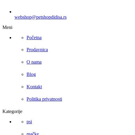
webshop@petshopdidisa.rs
Meni
Početna
Prodavnica
O nama
Blog
Kontakt
Politika privatnosti
Kategorije
psi
mačke