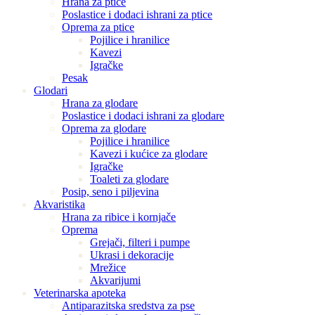
Hrana za ptice
Poslastice i dodaci ishrani za ptice
Oprema za ptice
Pojilice i hranilice
Kavezi
Igračke
Pesak
Glodari
Hrana za glodare
Poslastice i dodaci ishrani za glodare
Oprema za glodare
Pojilice i hranilice
Kavezi i kućice za glodare
Igračke
Toaleti za glodare
Posip, seno i piljevina
Akvaristika
Hrana za ribice i kornjače
Oprema
Grejači, filteri i pumpe
Ukrasi i dekoracije
Mrežice
Akvarijumi
Veterinarska apoteka
Antiparazitska sredstva za pse