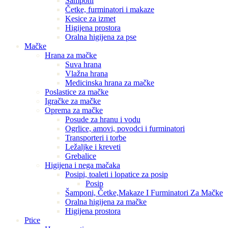
Šamponi
Četke, furminatori i makaze
Kesice za izmet
Higijena prostora
Oralna higijena za pse
Mačke
Hrana za mačke
Suva hrana
Vlažna hrana
Medicinska hrana za mačke
Poslastice za mačke
Igračke za mačke
Oprema za mačke
Posude za hranu i vodu
Ogrlice, amovi, povodci i furminatori
Transporteri i torbe
Ležaljke i kreveti
Grebalice
Higijena i nega mačaka
Posipi, toaleti i lopatice za posip
Posip
Šamponi, Četke,Makaze I Furminatori Za Mačke
Oralna higijena za mačke
Higijena prostora
Ptice