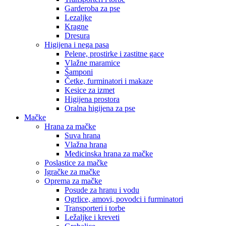
Garderoba za pse
Lezaljke
Kragne
Dresura
Higijena i nega pasa
Pelene, prostirke i zastitne gace
Vlažne maramice
Šamponi
Četke, furminatori i makaze
Kesice za izmet
Higijena prostora
Oralna higijena za pse
Mačke
Hrana za mačke
Suva hrana
Vlažna hrana
Medicinska hrana za mačke
Poslastice za mačke
Igračke za mačke
Oprema za mačke
Posude za hranu i vodu
Ogrlice, amovi, povodci i furminatori
Transporteri i torbe
Ležaljke i kreveti