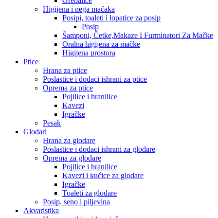
Grebalice
Higijena i nega mačaka
Posipi, toaleti i lopatice za posip
Posip
Šamponi, Četke,Makaze I Furminatori Za Mačke
Oralna higijena za mačke
Higijena prostora
Ptice
Hrana za ptice
Poslastice i dodaci ishrani za ptice
Oprema za ptice
Pojilice i hranilice
Kavezi
Igračke
Pesak
Glodari
Hrana za glodare
Poslastice i dodaci ishrani za glodare
Oprema za glodare
Pojilice i hranilice
Kavezi i kućice za glodare
Igračke
Toaleti za glodare
Posip, seno i piljevina
Akvaristika