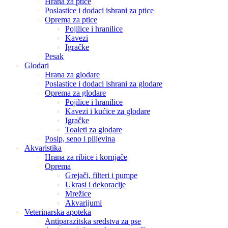
Hrana za ptice
Poslastice i dodaci ishrani za ptice
Oprema za ptice
Pojilice i hranilice
Kavezi
Igračke
Pesak
Glodari
Hrana za glodare
Poslastice i dodaci ishrani za glodare
Oprema za glodare
Pojilice i hranilice
Kavezi i kućice za glodare
Igračke
Toaleti za glodare
Posip, seno i piljevina
Akvaristika
Hrana za ribice i kornjače
Oprema
Grejači, filteri i pumpe
Ukrasi i dekoracije
Mrežice
Akvarijumi
Veterinarska apoteka
Antiparazitska sredstva za pse