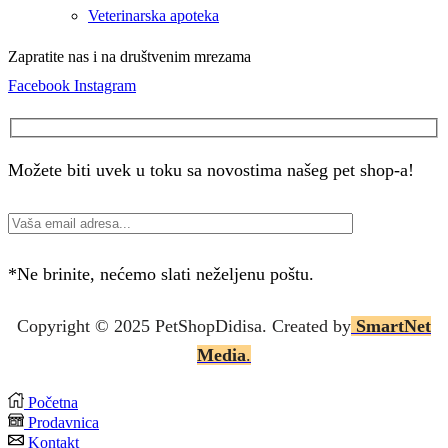
Veterinarska apoteka
Zapratite nas i na društvenim mrezama
Facebook
Instagram
Možete biti uvek u toku sa novostima našeg pet shop-a!
*Ne brinite, nećemo slati neželjenu poštu.
Copyright © 2025 P
etShopDidisa
. Created by
SmartNet
Media
.
Početna
Prodavnica
Kontakt