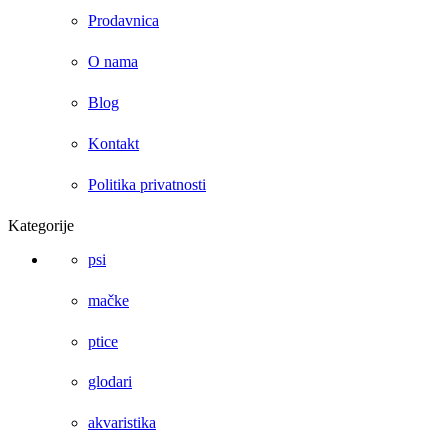
Prodavnica
O nama
Blog
Kontakt
Politika privatnosti
Kategorije
psi
mačke
ptice
glodari
akvaristika