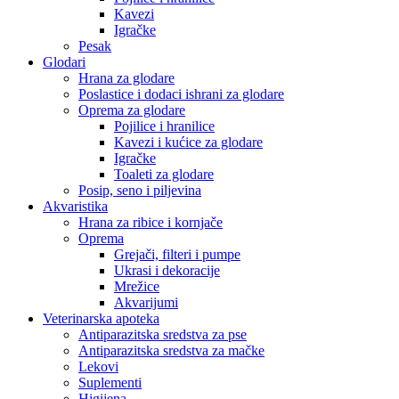
Kavezi
Igračke
Pesak
Glodari
Hrana za glodare
Poslastice i dodaci ishrani za glodare
Oprema za glodare
Pojilice i hranilice
Kavezi i kućice za glodare
Igračke
Toaleti za glodare
Posip, seno i piljevina
Akvaristika
Hrana za ribice i kornjače
Oprema
Grejači, filteri i pumpe
Ukrasi i dekoracije
Mrežice
Akvarijumi
Veterinarska apoteka
Antiparazitska sredstva za pse
Antiparazitska sredstva za mačke
Lekovi
Suplementi
Higijena