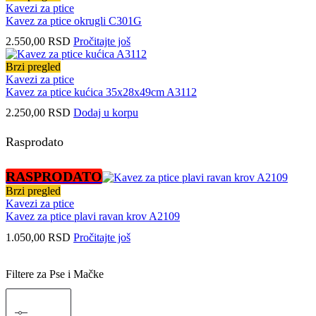
Kavezi za ptice
Kavez za ptice okrugli C301G
2.550,00
RSD
Pročitajte još
Brzi pregled
Kavezi za ptice
Kavez za ptice kućica 35x28x49cm A3112
2.250,00
RSD
Dodaj u korpu
Rasprodato
RASPRODATO
Brzi pregled
Kavezi za ptice
Kavez za ptice plavi ravan krov A2109
1.050,00
RSD
Pročitajte još
Filtere za Pse i Mačke