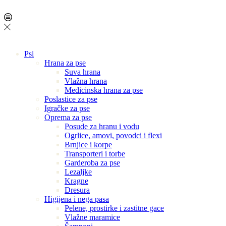
Psi
Hrana za pse
Suva hrana
Vlažna hrana
Medicinska hrana za pse
Poslastice za pse
Igračke za pse
Oprema za pse
Posude za hranu i vodu
Ogrlice, amovi, povodci i flexi
Brnjice i korpe
Transporteri i torbe
Garderoba za pse
Lezaljke
Kragne
Dresura
Higijena i nega pasa
Pelene, prostirke i zastitne gace
Vlažne maramice