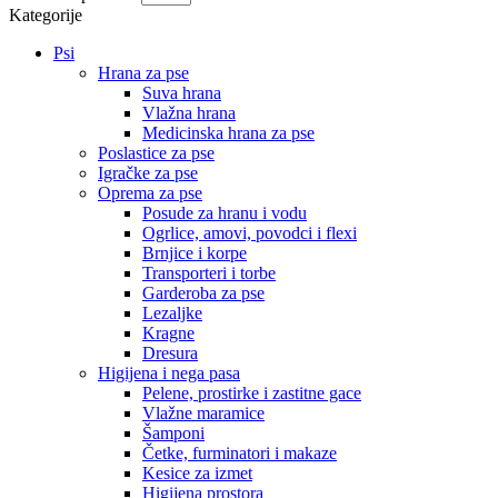
Kategorije
Psi
Hrana za pse
Suva hrana
Vlažna hrana
Medicinska hrana za pse
Poslastice za pse
Igračke za pse
Oprema za pse
Posude za hranu i vodu
Ogrlice, amovi, povodci i flexi
Brnjice i korpe
Transporteri i torbe
Garderoba za pse
Lezaljke
Kragne
Dresura
Higijena i nega pasa
Pelene, prostirke i zastitne gace
Vlažne maramice
Šamponi
Četke, furminatori i makaze
Kesice za izmet
Higijena prostora