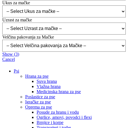
Ukus za mačke
Uzrast za mačke
Velčina pakovanja za Mačke
Show
(
3
)
Cancel
Psi
Hrana za pse
Suva hrana
Vlažna hrana
Medicinska hrana za pse
Poslastice za pse
Igračke za pse
Oprema za pse
Posude za hranu i vodu
Ogrlice, amovi, povodci i flexi
Brnjice i korpe
Transporteri i torbe