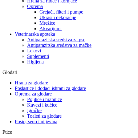
Hrana za ribice i kornjače
Oprema
Grejači, filteri i pumpe
Ukrasi i dekoracije
Mrežice
Akvarijumi
Veterinarska apoteka
Antiparazitska sredstva za pse
Antiparazitska sredstva za mačke
Lekovi
Suplementi
Higijena
Glodari
Hrana za glodare
Poslastice i dodaci ishrani za glodare
Oprema za glodare
Pojilice i hranilice
Kavezi i kućice
Igračke
Toaleti za glodare
Posip, seno i piljevina
Ptice