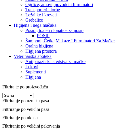
Ogrlice, amovi, povodci i furminatori
Transporteri i torbe
Ležaljke i kreveti
Grebalice
Higijena i nega mačaka
Posipi, toaleti i lopatice za posip
POSIP
Šamponi, Četke,Makaze I Furminatori Za Mačke
Oralna higijena
Higijena prostora
Veterinarska apoteka
Antiparazitska sredstva za mačke
Lekovi
Suplementi
Higijena
Filtrirajte po proizvođaču
Filtriranje po uzrastu pasa
Filtriranje po veličini pasa
Filtriranje po ukusu
Filtriranje po veličini pakovanja