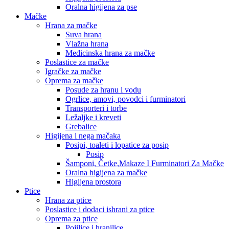
Oralna higijena za pse
Mačke
Hrana za mačke
Suva hrana
Vlažna hrana
Medicinska hrana za mačke
Poslastice za mačke
Igračke za mačke
Oprema za mačke
Posude za hranu i vodu
Ogrlice, amovi, povodci i furminatori
Transporteri i torbe
Ležaljke i kreveti
Grebalice
Higijena i nega mačaka
Posipi, toaleti i lopatice za posip
Posip
Šamponi, Četke,Makaze I Furminatori Za Mačke
Oralna higijena za mačke
Higijena prostora
Ptice
Hrana za ptice
Poslastice i dodaci ishrani za ptice
Oprema za ptice
Pojilice i hranilice