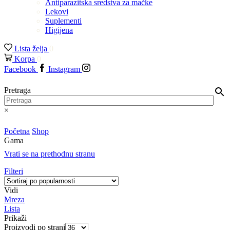
Antiparazitska sredstva za mačke
Lekovi
Suplementi
Higijena
Lista želja
0
Korpa
0
Facebook
Instagram
Pretraga
×
Početna
Shop
Gama
Vrati se na prethodnu stranu
Filteri
Vidi
Mreza
Lista
Prikaži
Proizvodi po strani