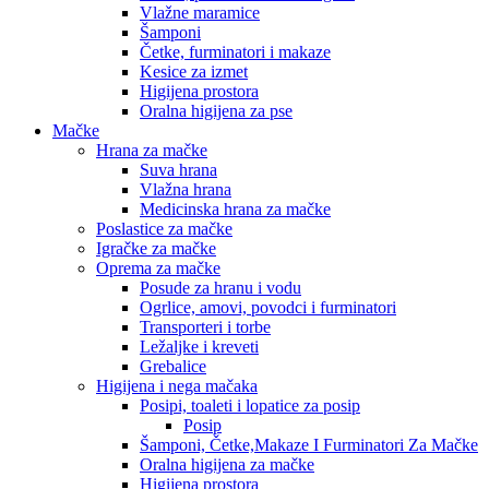
Vlažne maramice
Šamponi
Četke, furminatori i makaze
Kesice za izmet
Higijena prostora
Oralna higijena za pse
Mačke
Hrana za mačke
Suva hrana
Vlažna hrana
Medicinska hrana za mačke
Poslastice za mačke
Igračke za mačke
Oprema za mačke
Posude za hranu i vodu
Ogrlice, amovi, povodci i furminatori
Transporteri i torbe
Ležaljke i kreveti
Grebalice
Higijena i nega mačaka
Posipi, toaleti i lopatice za posip
Posip
Šamponi, Četke,Makaze I Furminatori Za Mačke
Oralna higijena za mačke
Higijena prostora