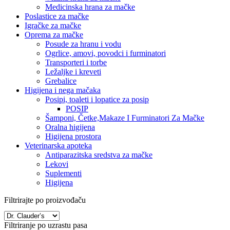
Medicinska hrana za mačke
Poslastice za mačke
Igračke za mačke
Oprema za mačke
Posude za hranu i vodu
Ogrlice, amovi, povodci i furminatori
Transporteri i torbe
Ležaljke i kreveti
Grebalice
Higijena i nega mačaka
Posipi, toaleti i lopatice za posip
POSIP
Šamponi, Četke,Makaze I Furminatori Za Mačke
Oralna higijena
Higijena prostora
Veterinarska apoteka
Antiparazitska sredstva za mačke
Lekovi
Suplementi
Higijena
Filtrirajte po proizvođaču
Filtriranje po uzrastu pasa