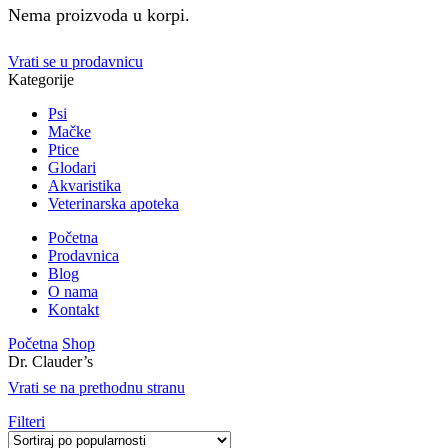
Nema proizvoda u korpi.
Vrati se u prodavnicu
Kategorije
Psi
Mačke
Ptice
Glodari
Akvaristika
Veterinarska apoteka
Početna
Prodavnica
Blog
O nama
Kontakt
Početna
Shop
Dr. Clauder’s
Vrati se na prethodnu stranu
Filteri