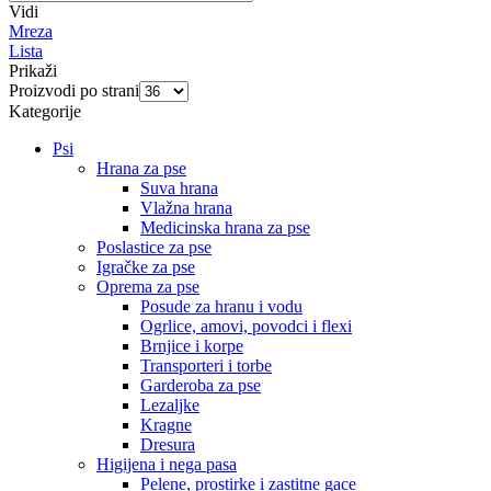
Vidi
Mreza
Lista
Prikaži
Proizvodi po strani
Kategorije
Psi
Hrana za pse
Suva hrana
Vlažna hrana
Medicinska hrana za pse
Poslastice za pse
Igračke za pse
Oprema za pse
Posude za hranu i vodu
Ogrlice, amovi, povodci i flexi
Brnjice i korpe
Transporteri i torbe
Garderoba za pse
Lezaljke
Kragne
Dresura
Higijena i nega pasa
Pelene, prostirke i zastitne gace