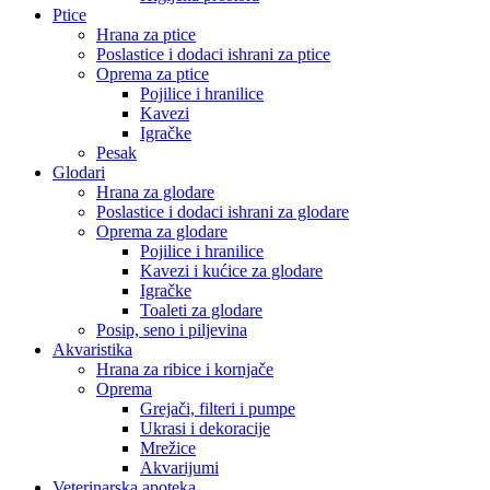
Ptice
Hrana za ptice
Poslastice i dodaci ishrani za ptice
Oprema za ptice
Pojilice i hranilice
Kavezi
Igračke
Pesak
Glodari
Hrana za glodare
Poslastice i dodaci ishrani za glodare
Oprema za glodare
Pojilice i hranilice
Kavezi i kućice za glodare
Igračke
Toaleti za glodare
Posip, seno i piljevina
Akvaristika
Hrana za ribice i kornjače
Oprema
Grejači, filteri i pumpe
Ukrasi i dekoracije
Mrežice
Akvarijumi
Veterinarska apoteka