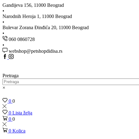
Gandijeva 156, 11000 Beograd
Narodnih Heroja 1, 11000 Beograd
Bulevar Zorana Đinđića 20, 11000 Beograd
060 0860728
webshop@petshopdidisa.rs
Facebook
Instagram
Pretraga
×
0
0
0
Lista želja
0
0
0
Kolica