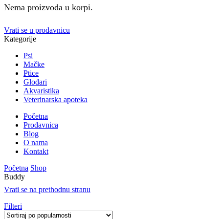
Nema proizvoda u korpi.
Vrati se u prodavnicu
Kategorije
Psi
Mačke
Ptice
Glodari
Akvaristika
Veterinarska apoteka
Početna
Prodavnica
Blog
O nama
Kontakt
Početna
Shop
Buddy
Vrati se na prethodnu stranu
Filteri