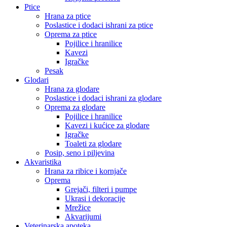
Ptice
Hrana za ptice
Poslastice i dodaci ishrani za ptice
Oprema za ptice
Pojilice i hranilice
Kavezi
Igračke
Pesak
Glodari
Hrana za glodare
Poslastice i dodaci ishrani za glodare
Oprema za glodare
Pojilice i hranilice
Kavezi i kućice za glodare
Igračke
Toaleti za glodare
Posip, seno i piljevina
Akvaristika
Hrana za ribice i kornjače
Oprema
Grejači, filteri i pumpe
Ukrasi i dekoracije
Mrežice
Akvarijumi
Veterinarska apoteka