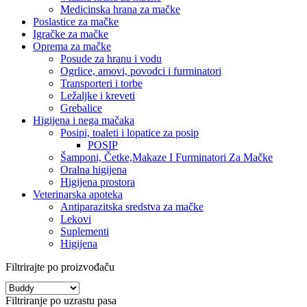
Medicinska hrana za mačke
Poslastice za mačke
Igračke za mačke
Oprema za mačke
Posude za hranu i vodu
Ogrlice, amovi, povodci i furminatori
Transporteri i torbe
Ležaljke i kreveti
Grebalice
Higijena i nega mačaka
Posipi, toaleti i lopatice za posip
POSIP
Šamponi, Četke,Makaze I Furminatori Za Mačke
Oralna higijena
Higijena prostora
Veterinarska apoteka
Antiparazitska sredstva za mačke
Lekovi
Suplementi
Higijena
Filtrirajte po proizvođaču
Filtriranje po uzrastu pasa