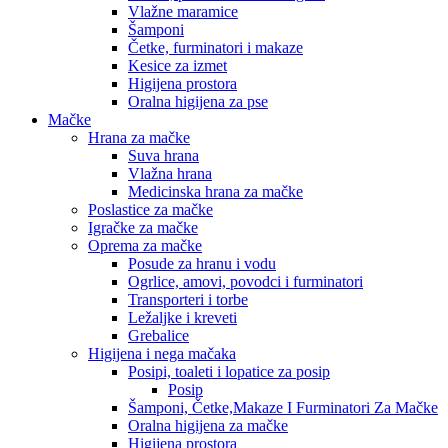
Vlažne maramice
Šamponi
Četke, furminatori i makaze
Kesice za izmet
Higijena prostora
Oralna higijena za pse
Mačke
Hrana za mačke
Suva hrana
Vlažna hrana
Medicinska hrana za mačke
Poslastice za mačke
Igračke za mačke
Oprema za mačke
Posude za hranu i vodu
Ogrlice, amovi, povodci i furminatori
Transporteri i torbe
Ležaljke i kreveti
Grebalice
Higijena i nega mačaka
Posipi, toaleti i lopatice za posip
Posip
Šamponi, Četke,Makaze I Furminatori Za Mačke
Oralna higijena za mačke
Higijena prostora