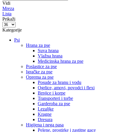
Vidi
Mreza
Lista
Prikaži
Proizvodi
po
Kategorije
strani
Psi
Hrana za pse
Suva hrana
Vlažna hrana
Medicinska hrana za pse
Poslastice za pse
Igračke za pse
Oprema za pse
Posude za hranu i vodu
Ogrlice, amovi, povodci i flexi
Brnjice i korpe
Transporteri i torbe
Garderoba za pse
Lezaljke
Kragne
Dresura
Higijena i nega pasa
Pelene, prostirke i zastitne gace