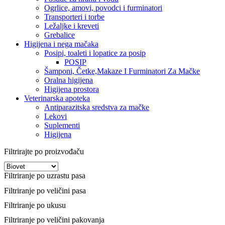
Ogrlice, amovi, povodci i furminatori
Transporteri i torbe
Ležaljke i kreveti
Grebalice
Higijena i nega mačaka
Posipi, toaleti i lopatice za posip
POSIP
Šamponi, Četke,Makaze I Furminatori Za Mačke
Oralna higijena
Higijena prostora
Veterinarska apoteka
Antiparazitska sredstva za mačke
Lekovi
Suplementi
Higijena
Filtrirajte po proizvođaču
Filtriranje po uzrastu pasa
Filtriranje po veličini pasa
Filtriranje po ukusu
Filtriranje po veličini pakovanja