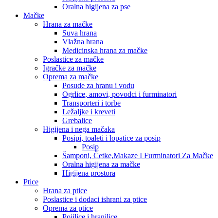
Oralna higijena za pse
Mačke
Hrana za mačke
Suva hrana
Vlažna hrana
Medicinska hrana za mačke
Poslastice za mačke
Igračke za mačke
Oprema za mačke
Posude za hranu i vodu
Ogrlice, amovi, povodci i furminatori
Transporteri i torbe
Ležaljke i kreveti
Grebalice
Higijena i nega mačaka
Posipi, toaleti i lopatice za posip
Posip
Šamponi, Četke,Makaze I Furminatori Za Mačke
Oralna higijena za mačke
Higijena prostora
Ptice
Hrana za ptice
Poslastice i dodaci ishrani za ptice
Oprema za ptice
Pojilice i hranilice