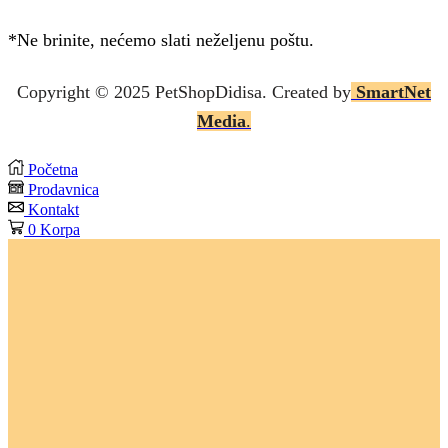
*Ne brinite, nećemo slati neželjenu poštu.
Copyright © 2025 P
etShopDidisa
. Created by
SmartNet
Media
.
Početna
Prodavnica
Kontakt
0
Korpa