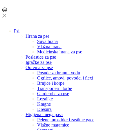
Psi
Hrana za pse
Suva hrana
Vlažna hrana
Medicinska hrana za pse
Poslastice za pse
Igračke za pse
Oprema za pse
Posude za hranu i vodu
Ogrlice, amovi, povodci i flexi
Brnjice i korpe
Transporteri i torbe
Garderoba za pse
Lezaljke
Kragne
Dresura
Higijena i nega pasa
Pelene, prostirke i zastitne gace
Vlažne maramice