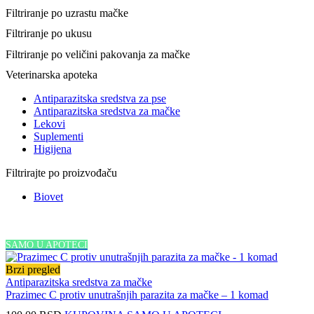
Filtriranje po uzrastu mačke
Filtriranje po ukusu
Filtriranje po veličini pakovanja za mačke
Veterinarska apoteka
Antiparazitska sredstva za pse
Antiparazitska sredstva za mačke
Lekovi
Suplementi
Higijena
Filtrirajte po proizvođaču
Biovet
SAMO U APOTECI
Brzi pregled
Antiparazitska sredstva za mačke
Prazimec C protiv unutrašnjih parazita za mačke – 1 komad