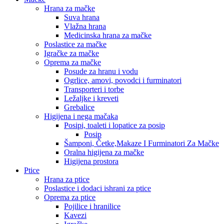
Hrana za mačke
Suva hrana
Vlažna hrana
Medicinska hrana za mačke
Poslastice za mačke
Igračke za mačke
Oprema za mačke
Posude za hranu i vodu
Ogrlice, amovi, povodci i furminatori
Transporteri i torbe
Ležaljke i kreveti
Grebalice
Higijena i nega mačaka
Posipi, toaleti i lopatice za posip
Posip
Šamponi, Četke,Makaze I Furminatori Za Mačke
Oralna higijena za mačke
Higijena prostora
Ptice
Hrana za ptice
Poslastice i dodaci ishrani za ptice
Oprema za ptice
Pojilice i hranilice
Kavezi