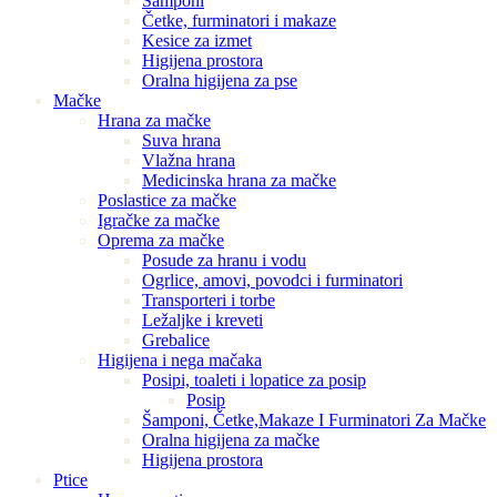
Šamponi
Četke, furminatori i makaze
Kesice za izmet
Higijena prostora
Oralna higijena za pse
Mačke
Hrana za mačke
Suva hrana
Vlažna hrana
Medicinska hrana za mačke
Poslastice za mačke
Igračke za mačke
Oprema za mačke
Posude za hranu i vodu
Ogrlice, amovi, povodci i furminatori
Transporteri i torbe
Ležaljke i kreveti
Grebalice
Higijena i nega mačaka
Posipi, toaleti i lopatice za posip
Posip
Šamponi, Četke,Makaze I Furminatori Za Mačke
Oralna higijena za mačke
Higijena prostora
Ptice