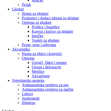
Igračke
Pesak
Glodari
Hrana za glodare
Poslastice i dodaci ishrani za glodare
Oprema za glodare
Pojilice i hranilice
Kavezi i kućice za glodare
Igračke
Toaleti za glodare
Posip, seno i piljevina
Akvaristika
Hrana za ribice i kornjače
Oprema
Grejači, filteri i pumpe
Ukrasi i dekoracije
Mrežice
Akvarijumi
Veterinarska apoteka
Antiparazitska sredstva za pse
Antiparazitska sredstva za mačke
Lekovi
Suplementi
Higijena