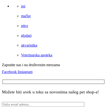
psi
mačke
ptice
glodari
akvaristika
Veterinarska apoteka
Zapratite nas i na društvenim mrezama
Facebook
Instagram
Možete biti uvek u toku sa novostima našeg pet shop-a!