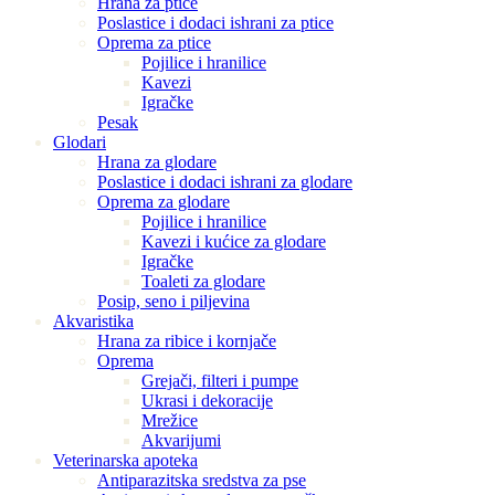
Hrana za ptice
Poslastice i dodaci ishrani za ptice
Oprema za ptice
Pojilice i hranilice
Kavezi
Igračke
Pesak
Glodari
Hrana za glodare
Poslastice i dodaci ishrani za glodare
Oprema za glodare
Pojilice i hranilice
Kavezi i kućice za glodare
Igračke
Toaleti za glodare
Posip, seno i piljevina
Akvaristika
Hrana za ribice i kornjače
Oprema
Grejači, filteri i pumpe
Ukrasi i dekoracije
Mrežice
Akvarijumi
Veterinarska apoteka
Antiparazitska sredstva za pse