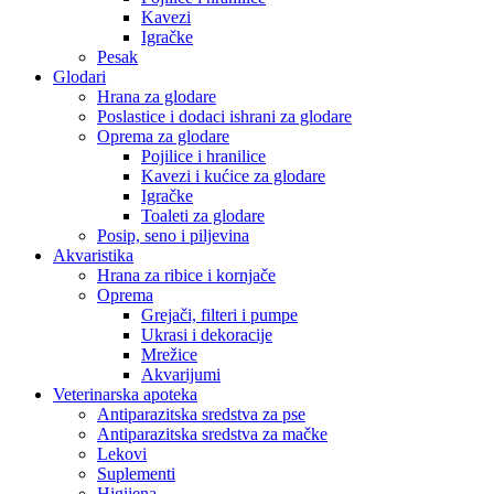
Kavezi
Igračke
Pesak
Glodari
Hrana za glodare
Poslastice i dodaci ishrani za glodare
Oprema za glodare
Pojilice i hranilice
Kavezi i kućice za glodare
Igračke
Toaleti za glodare
Posip, seno i piljevina
Akvaristika
Hrana za ribice i kornjače
Oprema
Grejači, filteri i pumpe
Ukrasi i dekoracije
Mrežice
Akvarijumi
Veterinarska apoteka
Antiparazitska sredstva za pse
Antiparazitska sredstva za mačke
Lekovi
Suplementi
Higijena