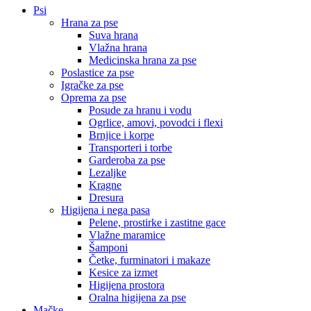
Psi
Hrana za pse
Suva hrana
Vlažna hrana
Medicinska hrana za pse
Poslastice za pse
Igračke za pse
Oprema za pse
Posude za hranu i vodu
Ogrlice, amovi, povodci i flexi
Brnjice i korpe
Transporteri i torbe
Garderoba za pse
Lezaljke
Kragne
Dresura
Higijena i nega pasa
Pelene, prostirke i zastitne gace
Vlažne maramice
Šamponi
Četke, furminatori i makaze
Kesice za izmet
Higijena prostora
Oralna higijena za pse
Mačke