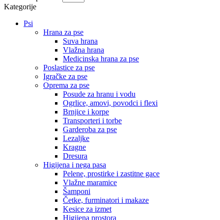
Kategorije
Psi
Hrana za pse
Suva hrana
Vlažna hrana
Medicinska hrana za pse
Poslastice za pse
Igračke za pse
Oprema za pse
Posude za hranu i vodu
Ogrlice, amovi, povodci i flexi
Brnjice i korpe
Transporteri i torbe
Garderoba za pse
Lezaljke
Kragne
Dresura
Higijena i nega pasa
Pelene, prostirke i zastitne gace
Vlažne maramice
Šamponi
Četke, furminatori i makaze
Kesice za izmet
Higijena prostora