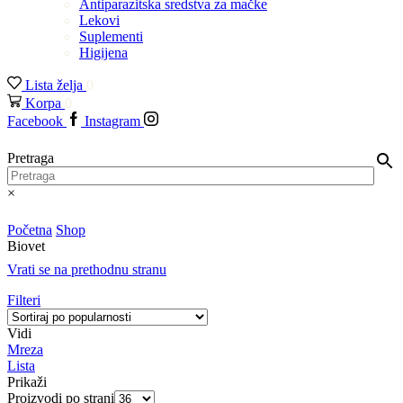
Antiparazitska sredstva za mačke
Lekovi
Suplementi
Higijena
Lista želja
0
Korpa
0
Facebook
Instagram
Pretraga
×
Početna
Shop
Biovet
Vrati se na prethodnu stranu
Filteri
Vidi
Mreza
Lista
Prikaži
Proizvodi po strani