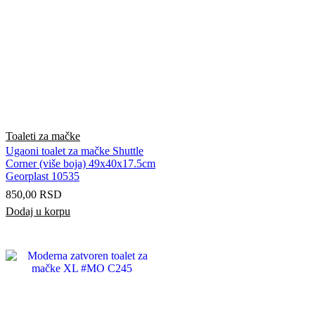
Toaleti za mačke
Ugaoni toalet za mačke Shuttle
Corner (više boja) 49x40x17.5cm
Georplast 10535
850,00
RSD
Dodaj u korpu