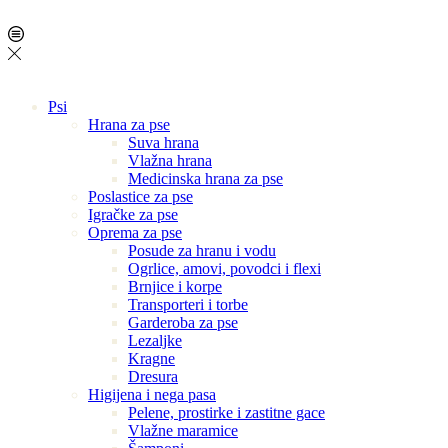
Psi
Hrana za pse
Suva hrana
Vlažna hrana
Medicinska hrana za pse
Poslastice za pse
Igračke za pse
Oprema za pse
Posude za hranu i vodu
Ogrlice, amovi, povodci i flexi
Brnjice i korpe
Transporteri i torbe
Garderoba za pse
Lezaljke
Kragne
Dresura
Higijena i nega pasa
Pelene, prostirke i zastitne gace
Vlažne maramice