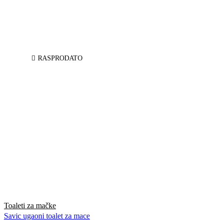
RASPRODATO
Toaleti za mačke
Savic ugaoni toalet za mace