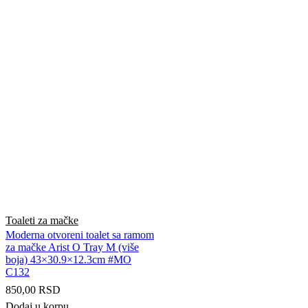
Toaleti za mačke
Moderna otvoreni toalet sa ramom
za mačke Arist O Tray M (više
boja) 43×30.9×12.3cm #MO
C132
850,00
RSD
Dodaj u korpu