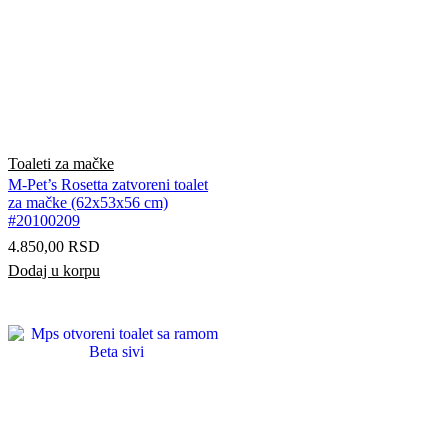
Toaleti za mačke
M-Pet’s Rosetta zatvoreni toalet
za mačke (62x53x56 cm)
#20100209
4.850,00
RSD
Dodaj u korpu