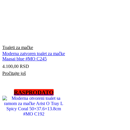
Toaleti za mačke
Moderna zatvoren toalet za mačke
Maasai blue #MO C245
4.100,00
RSD
Pročitajte još
RASPRODATO