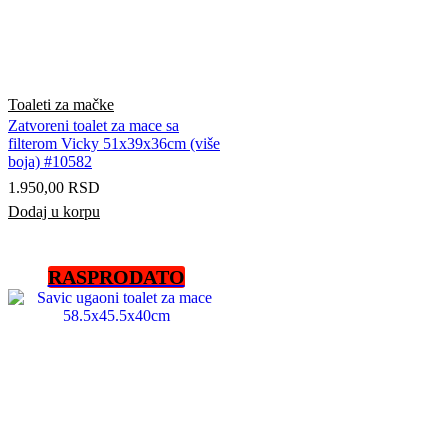
Toaleti za mačke
Zatvoreni toalet za mace sa
filterom Vicky 51x39x36cm (više
boja) #10582
1.950,00
RSD
Dodaj u korpu
RASPRODATO