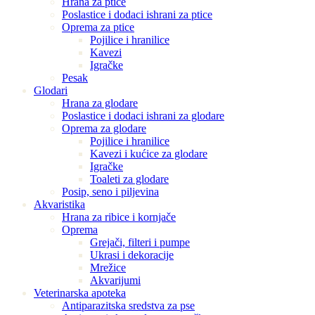
Hrana za ptice
Poslastice i dodaci ishrani za ptice
Oprema za ptice
Pojilice i hranilice
Kavezi
Igračke
Pesak
Glodari
Hrana za glodare
Poslastice i dodaci ishrani za glodare
Oprema za glodare
Pojilice i hranilice
Kavezi i kućice za glodare
Igračke
Toaleti za glodare
Posip, seno i piljevina
Akvaristika
Hrana za ribice i kornjače
Oprema
Grejači, filteri i pumpe
Ukrasi i dekoracije
Mrežice
Akvarijumi
Veterinarska apoteka
Antiparazitska sredstva za pse