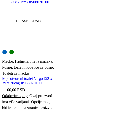
RASPRODATO
Mačke
,
Higijena i nega mačaka
,
Posipi, toaleti i lopatice za posip
,
Toaleti za mačke
Mps otvoreni toalet Virgo (52 x
39 x 20cm) #S08070100
1.100,00
RSD
Odaberite opcije
Ovaj proizvod
ima više varijanti. Opcije mogu
biti izabrane na stranici proizvoda.