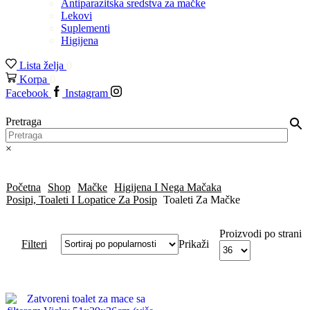
Antiparazitska sredstva za mačke
Lekovi
Suplementi
Higijena
Lista želja
0
Korpa
0
Facebook
Instagram
Pretraga
×
Početna
Shop
Mačke
Higijena I Nega Mačaka
Posipi, Toaleti I Lopatice Za Posip
Toaleti Za Mačke
Proizvodi po strani
Filteri
Prikaži