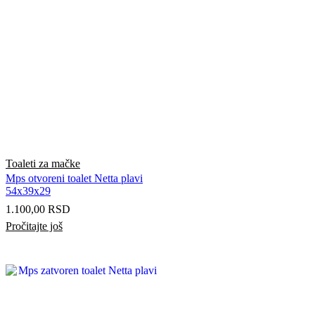
Toaleti za mačke
Mps otvoreni toalet Netta plavi
54x39x29
1.100,00
RSD
Pročitajte još