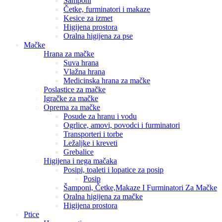
Šamponi
Četke, furminatori i makaze
Kesice za izmet
Higijena prostora
Oralna higijena za pse
Mačke
Hrana za mačke
Suva hrana
Vlažna hrana
Medicinska hrana za mačke
Poslastice za mačke
Igračke za mačke
Oprema za mačke
Posude za hranu i vodu
Ogrlice, amovi, povodci i furminatori
Transporteri i torbe
Ležaljke i kreveti
Grebalice
Higijena i nega mačaka
Posipi, toaleti i lopatice za posip
Posip
Šamponi, Četke,Makaze I Furminatori Za Mačke
Oralna higijena za mačke
Higijena prostora
Ptice