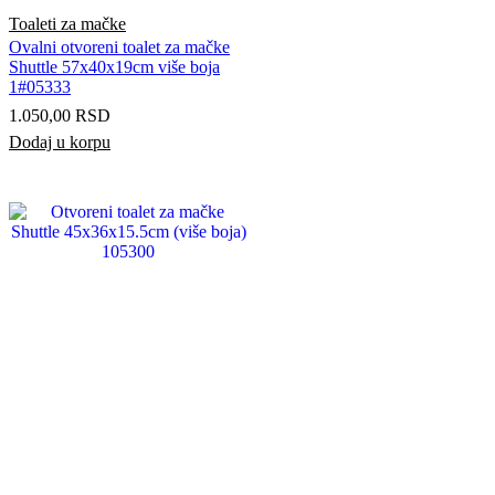
Toaleti za mačke
Ovalni otvoreni toalet za mačke
Shuttle 57x40x19cm više boja
1#05333
1.050,00
RSD
Dodaj u korpu