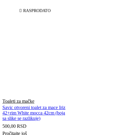
RASPRODATO
Toaleti za mačke
Savic otvoreni toalet za mace Iriz
42+rim White mocca 42cm (boja
sa slike se razlikuje)
500,00
RSD
Pročitajte još