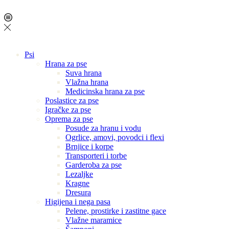
Psi
Hrana za pse
Suva hrana
Vlažna hrana
Medicinska hrana za pse
Poslastice za pse
Igračke za pse
Oprema za pse
Posude za hranu i vodu
Ogrlice, amovi, povodci i flexi
Brnjice i korpe
Transporteri i torbe
Garderoba za pse
Lezaljke
Kragne
Dresura
Higijena i nega pasa
Pelene, prostirke i zastitne gace
Vlažne maramice