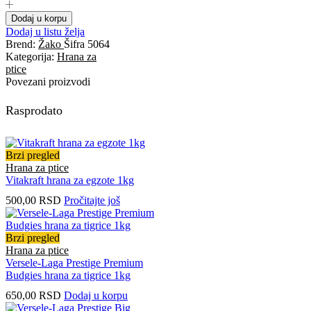
Dodaj u korpu
Dodaj u listu želja
Brend:
Žako
Šifra
5064
Kategorija:
Hrana za
ptice
Povezani proizvodi
Rasprodato
Brzi pregled
Hrana za ptice
Vitakraft hrana za egzote 1kg
500,00
RSD
Pročitajte još
Brzi pregled
Hrana za ptice
Versele-Laga Prestige Premium
Budgies hrana za tigrice 1kg
650,00
RSD
Dodaj u korpu