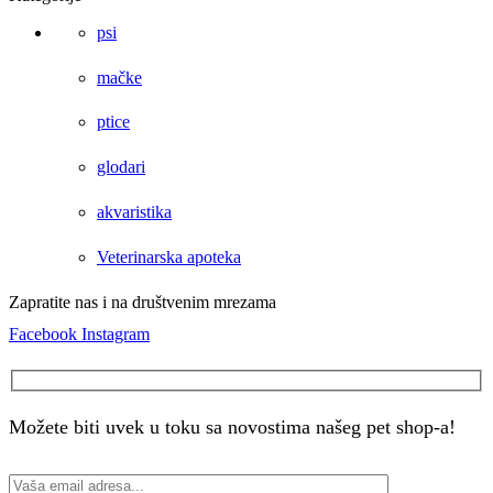
psi
mačke
ptice
glodari
akvaristika
Veterinarska apoteka
Zapratite nas i na društvenim mrezama
Facebook
Instagram
Možete biti uvek u toku sa novostima našeg pet shop-a!