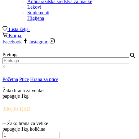
Antiparazitska sredstva za mačke
Lekovi
Suplementi
Higijena
Lista želja
0
Korpa
0
Facebook
Instagram
Pretraga
×
Početna
Ptice
Hrana za ptice
Žako hrana za velike
papagaje 1kg
380,00
RSD
Žako hrana za velike
papagaje 1kg količina