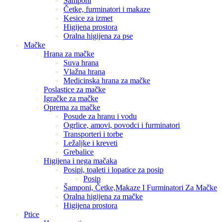
Šamponi
Četke, furminatori i makaze
Kesice za izmet
Higijena prostora
Oralna higijena za pse
Mačke
Hrana za mačke
Suva hrana
Vlažna hrana
Medicinska hrana za mačke
Poslastice za mačke
Igračke za mačke
Oprema za mačke
Posude za hranu i vodu
Ogrlice, amovi, povodci i furminatori
Transporteri i torbe
Ležaljke i kreveti
Grebalice
Higijena i nega mačaka
Posipi, toaleti i lopatice za posip
Posip
Šamponi, Četke,Makaze I Furminatori Za Mačke
Oralna higijena za mačke
Higijena prostora
Ptice