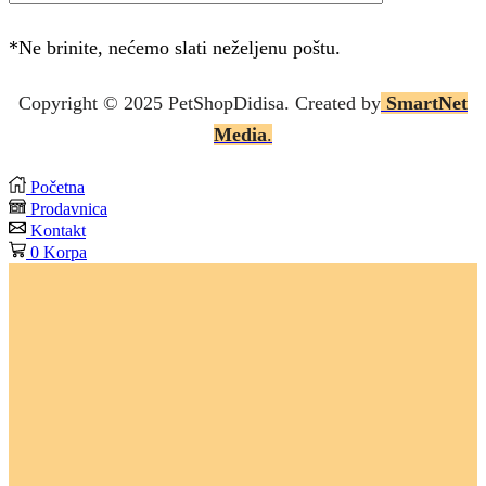
*Ne brinite, nećemo slati neželjenu poštu.
Copyright © 2025 P
etShopDidisa
. Created by
SmartNet
Media
.
Početna
Prodavnica
Kontakt
0
Korpa