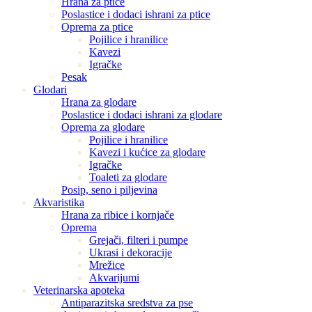
Hrana za ptice
Poslastice i dodaci ishrani za ptice
Oprema za ptice
Pojilice i hranilice
Kavezi
Igračke
Pesak
Glodari
Hrana za glodare
Poslastice i dodaci ishrani za glodare
Oprema za glodare
Pojilice i hranilice
Kavezi i kućice za glodare
Igračke
Toaleti za glodare
Posip, seno i piljevina
Akvaristika
Hrana za ribice i kornjače
Oprema
Grejači, filteri i pumpe
Ukrasi i dekoracije
Mrežice
Akvarijumi
Veterinarska apoteka
Antiparazitska sredstva za pse