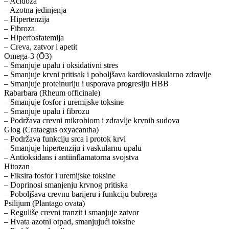
– Acidoza
– Azotna jedinjenja
– Hipertenzija
– Fibroza
– Hiperfosfatemija
– Creva, zatvor i apetit
Omega-3 (Ō3)
– Smanjuje upalu i oksidativni stres
– Smanjuje krvni pritisak i poboljšava kardiovaskularno zdravlje
– Smanjuje proteinuriju i usporava progresiju HBB
Rabarbara (Rheum officinale)
– Smanjuje fosfor i uremijske toksine
– Smanjuje upalu i fibrozu
– Podržava crevni mikrobiom i zdravlje krvnih sudova
Glog (Crataegus oxyacantha)
– Podržava funkciju srca i protok krvi
– Smanjuje hipertenziju i vaskularnu upalu
– Antioksidans i antiinflamatorna svojstva
Hitozan
– Fiksira fosfor i uremijske toksine
– Doprinosi smanjenju krvnog pritiska
– Poboljšava crevnu barijeru i funkciju bubrega
Psilijum (Plantago ovata)
– Reguliše crevni tranzit i smanjuje zatvor
– Hvata azotni otpad, smanjujući toksine