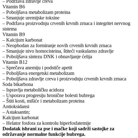
– Podržava zdravlje creva
Vitamin B6
– Poboljšava metabolizam proteina
– Smanjuje uremijske toksine
– Podržava proizvodnju crvenih krvnih zrnaca i integritet nervnog
sistema
Vitamin B9
– Kalcijum karbonat
– Neophodan za formiranje novih crvenih krvnih zrnaca
– Smanjuje nivo homocisteina, štiteći vaskularno zdravlje
– Poboljšava sintezu DNK i obnavljanje ćelija
Vitamin B12
– Sprečava anemiju i podstiče apetit
– Poboljšava energetski metabolizam
– Poboljšava zdravlje creva i proizvodnju crvenih krvnih zrnaca
Soda bikarbona
– Ispravlja metaboličku acidozu
– Usporava progresiju hronične bolesti bubrega
– Štiti kosti, mišiće i metabolizam proteina
Antioksidansi
– Astaksantin;
Kalcijum karbonat
– Helator fosfora za kontrolu hiperfosfatemije
Dodatak ishrani za pse i mačke koji sadrži sastojke za
održavanje normalne funkcije bubrega.