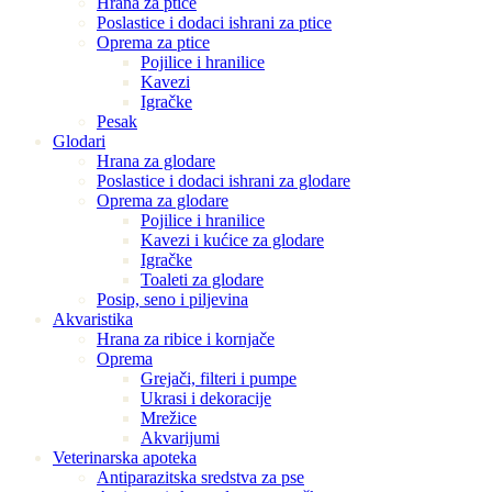
Hrana za ptice
Poslastice i dodaci ishrani za ptice
Oprema za ptice
Pojilice i hranilice
Kavezi
Igračke
Pesak
Glodari
Hrana za glodare
Poslastice i dodaci ishrani za glodare
Oprema za glodare
Pojilice i hranilice
Kavezi i kućice za glodare
Igračke
Toaleti za glodare
Posip, seno i piljevina
Akvaristika
Hrana za ribice i kornjače
Oprema
Grejači, filteri i pumpe
Ukrasi i dekoracije
Mrežice
Akvarijumi
Veterinarska apoteka
Antiparazitska sredstva za pse