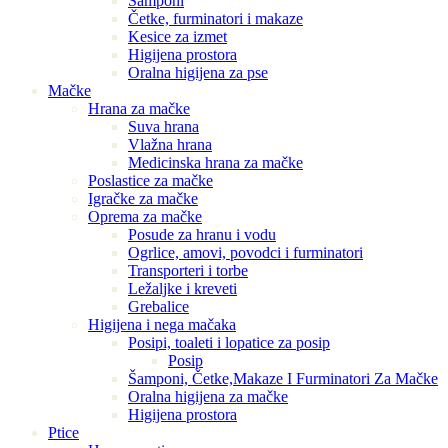
Šamponi
Četke, furminatori i makaze
Kesice za izmet
Higijena prostora
Oralna higijena za pse
Mačke
Hrana za mačke
Suva hrana
Vlažna hrana
Medicinska hrana za mačke
Poslastice za mačke
Igračke za mačke
Oprema za mačke
Posude za hranu i vodu
Ogrlice, amovi, povodci i furminatori
Transporteri i torbe
Ležaljke i kreveti
Grebalice
Higijena i nega mačaka
Posipi, toaleti i lopatice za posip
Posip
Šamponi, Četke,Makaze I Furminatori Za Mačke
Oralna higijena za mačke
Higijena prostora
Ptice