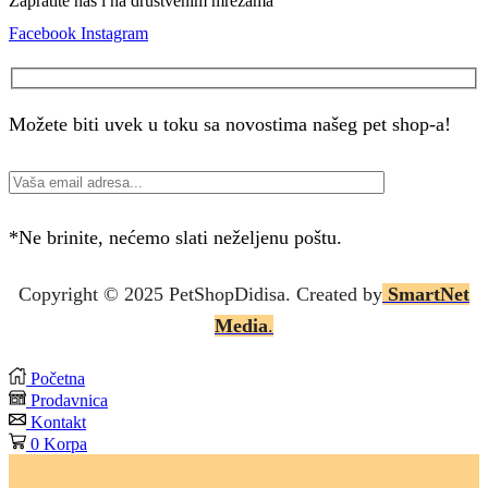
Zapratite nas i na društvenim mrezama
Facebook
Instagram
Možete biti uvek u toku sa novostima našeg pet shop-a!
*Ne brinite, nećemo slati neželjenu poštu.
Copyright © 2025 P
etShopDidisa
. Created by
SmartNet
Media
.
Početna
Prodavnica
Kontakt
0
Korpa