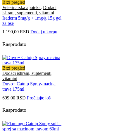
Brzi pregled
Veterinarska apoteka
,
Dodaci
ishrani, suplementi, vitamini
Isaderm 5mg/g + 1mg/g 15g gel
za pse
1.190,00
RSD
Dodaj u korpu
Rasprodato
Brzi pregled
Dodaci ishrani, suplementi,
vitamini
Duvo+ Catnip Spray-macina
trava 175ml
699,00
RSD
Pročitajte još
Rasprodato