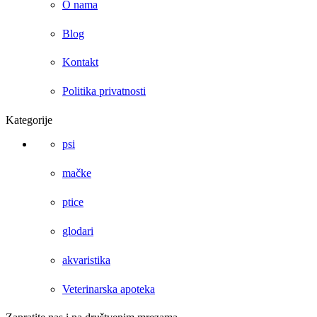
O nama
Blog
Kontakt
Politika privatnosti
Kategorije
psi
mačke
ptice
glodari
akvaristika
Veterinarska apoteka