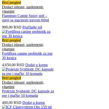
Brzi pregled
Dodaci ishrani, suplementi,
vitamini
Flamingo Catnip Spray snif –
sprej sa macinom travom 60ml
900,00
RSD
Pročitajte još
Brzi pregled
Dodaci ishrani, suplementi,
vitamini
Fortiflora canine probiotik za pse
30 kesica
4.650,00
RSD
Dodaj u korpu
Brzi pregled
Dodaci ishrani, suplementi,
vitamini
Protexin Synbiotic DC kapsule za
pse i mačke 10 komada
400,00
RSD
Dodaj u korpu