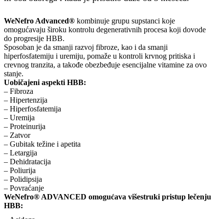
WeNefro Advanced®
kombinuje grupu supstanci koje
omogućavaju široku kontrolu degenerativnih procesa koji dovode
do progresije HBB.
Sposoban je da smanji razvoj fibroze, kao i da smanji
hiperfosfatemiju i uremiju, pomaže u kontroli krvnog pritiska i
crevnog tranzita, a takođe obezbeđuje esencijalne vitamine za ovo
stanje.
Uobičajeni aspekti HBB:
– Fibroza
– Hipertenzija
– Hiperfosfatemija
– Uremija
– Proteinurija
– Zatvor
– Gubitak težine i apetita
– Letargija
– Dehidratacija
– Poliurija
– Polidipsija
– Povraćanje
WeNefro® ADVANCED omogućava višestruki pristup lečenju
HBB: