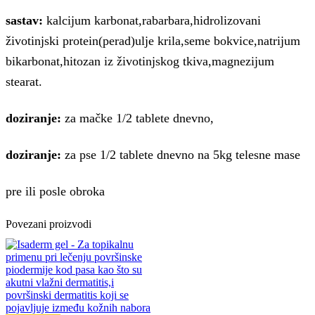
sastav:
kalcijum karbonat,rabarbara,hidrolizovani
životinjski protein(perad)ulje krila,seme bokvice,natrijum
bikarbonat,hitozan iz životinjskog tkiva,magnezijum
stearat.
doziranje:
za mačke 1/2 tablete dnevno,
doziranje:
za pse 1/2 tablete dnevno na 5kg telesne mase
pre ili posle obroka
Povezani proizvodi