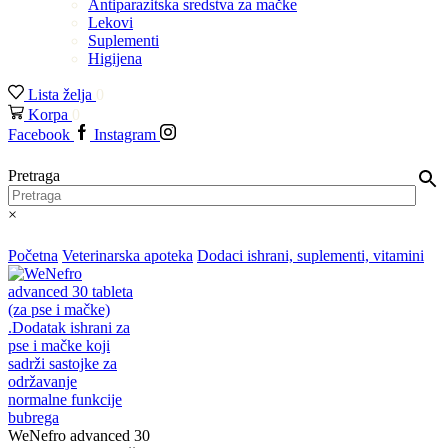
Antiparazitska sredstva za mačke
Lekovi
Suplementi
Higijena
Lista želja
0
Korpa
0
Facebook
Instagram
Pretraga
×
Početna
Veterinarska apoteka
Dodaci ishrani, suplementi, vitamini
WeNefro advanced 30