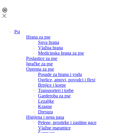
Psi
Hrana za pse
Suva hrana
Vlažna hrana
Medicinska hrana za pse
Poslastice za pse
Igračke za pse
Oprema za pse
Posude za hranu i vodu
Ogrlice, amovi, povodci i flexi
Brnjice i korpe
Transporteri i torbe
Garderoba za pse
Lezaljke
Kragne
Dresura
Higijena i nega pasa
Pelene, prostirke i zastitne gace
Vlažne maramice