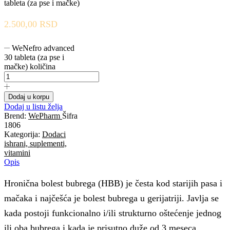
tableta (za pse i mačke)
2.500,00
RSD
WeNefro advanced
30 tableta (za pse i
mačke) količina
Dodaj u korpu
Dodaj u listu želja
Brend:
WePharm
Šifra
1806
Kategorija:
Dodaci
ishrani, suplementi,
vitamini
Opis
Hronična bolest bubrega (HBB) je česta kod starijih pasa i
mačaka i najčešća je bolest bubrega u gerijatriji. Javlja se
kada postoji funkcionalno i/ili strukturno oštećenje jednog
ili oba bubrega i kada je prisutno duže od 3 meseca.