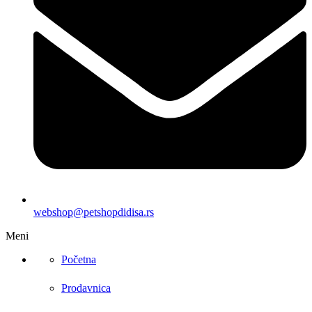
webshop@petshopdidisa.rs
Meni
Početna
Prodavnica