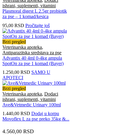
Veterinarska apoteka
,
Dodaci
ishrani, suplementi, vitamini
Plasmoral digest L 2.5gr probiotik
za pse – 1 komad/kesica
95,00
RSD
Pročitajte još
Brzi pregled
Veterinarska apoteka
,
Antiparazitska sredstava za pse
Advantix 40 4ml 0-4kg ampula
SpotOn za pse 1 komad (Bayer)
1.250,00
RSD
SAMO U
APOTECI
Brzi pregled
Veterinarska apoteka
,
Dodaci
ishrani, suplementi, vitamini
Ave&Vetmedic Urinary 100ml
1.440,00
RSD
Dodaj u korpu
Movoflex L za pse preko 35kg &...
4.560,00
RSD