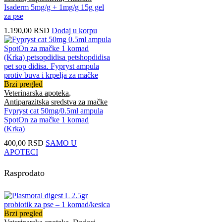
Isaderm 5mg/g + 1mg/g 15g gel
za pse
1.190,00
RSD
Dodaj u korpu
Brzi pregled
Veterinarska apoteka
,
Antiparazitska sredstva za mačke
Fypryst cat 50mg/0.5ml ampula
SpotOn za mačke 1 komad
(Krka)
400,00
RSD
SAMO U
APOTECI
Rasprodato
Brzi pregled