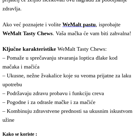
zdravlja.
Ako već poznajete i volite
WeMalt pastu
, isprobajte
WeMalt Tasty Chews
. Vaša mačka će vam biti zahvalna!
Ključne karakteristike
WeMalt Tasty Chews:
– Pomaže u sprečavanju stvaranja loptica dlake kod
mačaka i mačića
– Ukusne, nežne žvakalice koje su veoma prijatne za laku
upotrebu
– Podržavaju zdravu probavu i funkciju creva
– Pogodne i za odrasle mačke i za mačiće
– Kombinuju zdravstvene prednosti sa ukusnim iskustvom
užine
Kako se koriste :