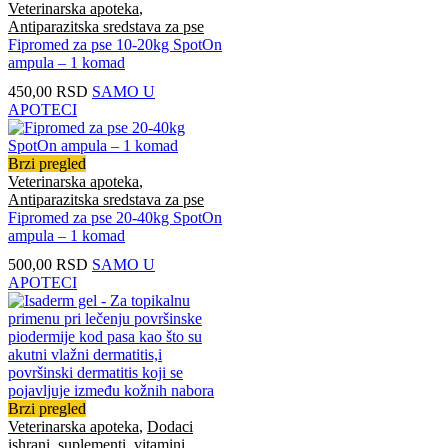
Veterinarska apoteka
,
Antiparazitska sredstava za pse
Fipromed za pse 10-20kg SpotOn
ampula – 1 komad
450,00
RSD
SAMO U
APOTECI
Brzi pregled
Veterinarska apoteka
,
Antiparazitska sredstava za pse
Fipromed za pse 20-40kg SpotOn
ampula – 1 komad
500,00
RSD
SAMO U
APOTECI
Brzi pregled
Veterinarska apoteka
,
Dodaci
ishrani, suplementi, vitamini