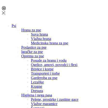
Psi
Hrana za pse
Suva hrana
Vlažna hrana
Medicinska hrana za pse
Poslastice za pse
Igračke za pse
Oprema za pse
Posude za hranu i vodu
Ogrlice, amovi, povodci i flexi
Brnjice i korpe
Transporteri i torbe
Garderoba za pse
Lezaljke
Kragne
Dresura
Higijena i nega pasa
Pelene, prostirke i zastitne gace
Vlažne maramice