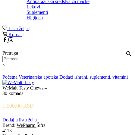
Antiparazitska sredstva za mačke
Lekovi
Suplementi
Higijena
Lista želja
0
Korpa
0
Pretraga
×
Početna
Veterinarska apoteka
Dodaci ishrani, suplementi, vitamini
WeMalt Tasty Chews –
30 komada
1.500,00
RSD
Dodaj u listu želja
Brend:
WePharm
Šifra
4113