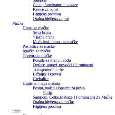
Šamponi
Četke, furminatori i makaze
Kesice za izmet
Higijena prostora
Oralna higijena za pse
Mačke
Hrana za mačke
Suva hrana
Vlažna hrana
Medicinska hrana za mačke
Poslastice za mačke
Igračke za mačke
Oprema za mačke
Posude za hranu i vodu
Ogrlice, amovi, povodci i furminatori
Transporteri i torbe
Ležaljke i kreveti
Grebalice
Higijena i nega mačaka
Posipi, toaleti i lopatice za posip
Posip
Šamponi, Četke,Makaze I Furminatori Za Mačke
Oralna higijena za mačke
Higijena prostora
Ptice