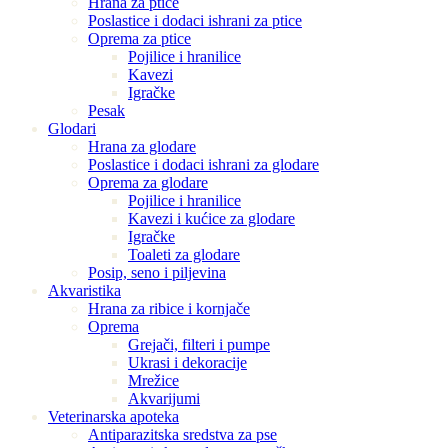
Hrana za ptice
Poslastice i dodaci ishrani za ptice
Oprema za ptice
Pojilice i hranilice
Kavezi
Igračke
Pesak
Glodari
Hrana za glodare
Poslastice i dodaci ishrani za glodare
Oprema za glodare
Pojilice i hranilice
Kavezi i kućice za glodare
Igračke
Toaleti za glodare
Posip, seno i piljevina
Akvaristika
Hrana za ribice i kornjače
Oprema
Grejači, filteri i pumpe
Ukrasi i dekoracije
Mrežice
Akvarijumi
Veterinarska apoteka
Antiparazitska sredstva za pse