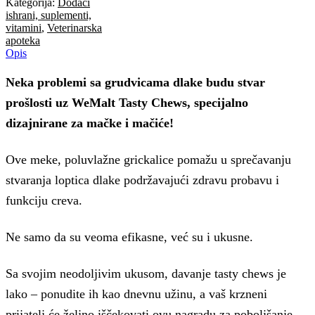
Kategorija:
Dodaci
ishrani, suplementi,
vitamini
,
Veterinarska
apoteka
Opis
Neka problemi sa grudvicama dlake budu stvar
prošlosti uz WeMalt Tasty Chews, specijalno
dizajnirane za mačke i mačiće!
Ove meke, poluvlažne grickalice pomažu u sprečavanju
stvaranja loptica dlake podržavajući zdravu probavu i
funkciju creva.
Ne samo da su veoma efikasne, već su i ukusne.
Sa svojim neodoljivim ukusom, davanje tasty chews je
lako – ponudite ih kao dnevnu užinu, a vaš krzneni
prijatelj će željno iščekovati ovu nagradu za poboljšanje