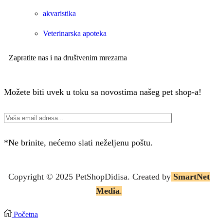
akvaristika
Veterinarska apoteka
Zapratite nas i na društvenim mrezama
Možete biti uvek u toku sa novostima našeg pet shop-a!
*Ne brinite, nećemo slati neželjenu poštu.
Copyright © 2025 P
etShopDidisa
. Created by
SmartNet
Media
.
Početna