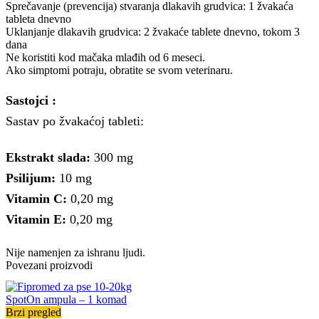
Sprečavanje (prevencija) stvaranja dlakavih grudvica: 1 žvakaća
tableta dnevno
Uklanjanje dlakavih grudvica: 2 žvakaće tablete dnevno, tokom 3
dana
Ne koristiti kod mačaka mlađih od 6 meseci.
Ako simptomi potraju, obratite se svom veterinaru.
Sastojci :
Sastav po žvakaćoj tableti:
Ekstrakt slada:
300 mg
Psilijum:
10 mg
Vitamin C:
0,20 mg
Vitamin E:
0,20 mg
Nije namenjen za ishranu ljudi.
Povezani proizvodi
Brzi pregled