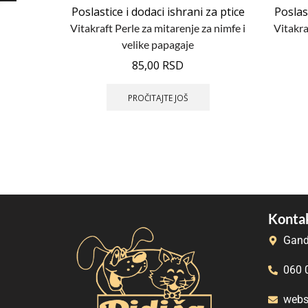
Poslastice i dodaci ishrani za ptice
Poslast
Vitakraft Perle za mitarenje za nimfe i
Vitakra
velike papagaje
85,00
RSD
PROČITAJTE JOŠ
Kontak
Gand
060 
webs