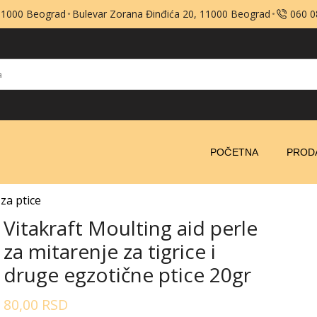
 11000 Beograd
Bulevar Zorana Đinđića 20, 11000 Beograd
060 
POČETNA
PROD
 za ptice
Vitakraft Moulting aid perle
za mitarenje za tigrice i
druge egzotične ptice 20gr
80,00
RSD