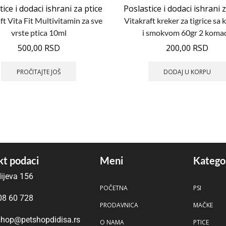
ice i dodaci ishrani za ptice
Poslastice i dodaci ishrani 
ft Vita Fit Multivitamin za sve
Vitakraft kreker za tigrice sa 
vrste ptica 10ml
i smokvom 60gr 2 koma
500,00
RSD
200,00
RSD
PROČITAJTE JOŠ
DODAJ U KORPU
t podaci
Meni
Katego
ijeva 156
POČETNA
PSI
08 60 728
PRODAVNICA
MAČKE
hop@petshopdidisa.rs
O NAMA
PTICE