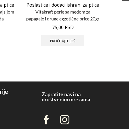
za ptice
Poslastice i dodaci ishrani za ptice
Poslasti
kajsijom
Vitakraft perle sa medom za
Vitakraf
da
papagaje i druge egzotične price 20gr
sred
75,00
RSD
PROČITAJTE JOŠ
rije
Zapratite nas i na
društvenim mrezama