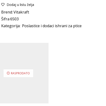
Dodaj u listu želja
Brend:
Vitakraft
Šifra
6503
Kategorija:
Poslastice i dodaci ishrani za ptice
RASPRODATO