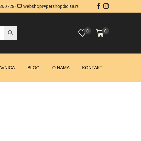
0860728
webshop@petshopdidisa.rs
0
0
AVNICA
BLOG
O NAMA
KONTAKT