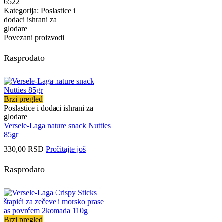
6522
Kategorija:
Poslastice i
dodaci ishrani za
glodare
Povezani proizvodi
Rasprodato
Brzi pregled
Poslastice i dodaci ishrani za
glodare
Versele-Laga nature snack Nutties
85gr
330,00
RSD
Pročitajte još
Rasprodato
Brzi pregled