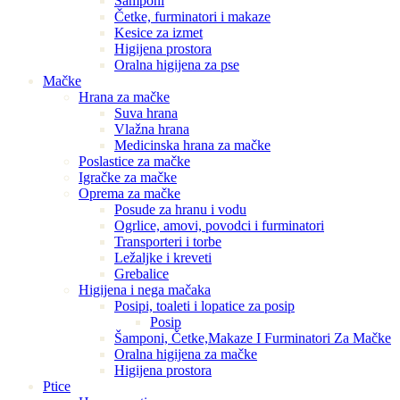
Šamponi
Četke, furminatori i makaze
Kesice za izmet
Higijena prostora
Oralna higijena za pse
Mačke
Hrana za mačke
Suva hrana
Vlažna hrana
Medicinska hrana za mačke
Poslastice za mačke
Igračke za mačke
Oprema za mačke
Posude za hranu i vodu
Ogrlice, amovi, povodci i furminatori
Transporteri i torbe
Ležaljke i kreveti
Grebalice
Higijena i nega mačaka
Posipi, toaleti i lopatice za posip
Posip
Šamponi, Četke,Makaze I Furminatori Za Mačke
Oralna higijena za mačke
Higijena prostora
Ptice