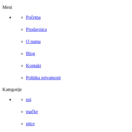
Meni
Početna
Prodavnica
O nama
Blog
Kontakt
Politika privatnosti
Kategorije
psi
mačke
ptice