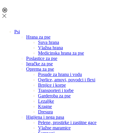
Psi
Hrana za pse
Suva hrana
Vlažna hrana
Medicinska hrana za pse
Poslastice za pse
Igračke za pse
Oprema za pse
Posude za hranu i vodu
Ogrlice, amovi, povodci i flexi
Brnjice i korpe
Transporteri i torbe
Garderoba za pse
Lezaljke
Kragne
Dresura
Higijena i nega pasa
Pelene, prostirke i zastitne gace
Vlažne maramice