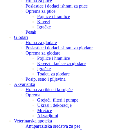
Hrana za ptice
Poslastice i dodaci ishrani za ptice
Oprema za ptice
Pojilice i hranilice
Kavezi
Igračke
Pesak
Glodari
Hrana za glodare
Poslastice i dodaci ishrani za glodare
Oprema za glodare
Pojilice i hranilice
Kavezi i kućice za glodare
Igračke
Toaleti za glodare
Posip, seno i piljevina
Akvaristika
Hrana za ribice i kornjače
Oprema
Grejači, filteri i pumpe
Ukrasi i dekoracije
Mrežice
Akvarijumi
Veterinarska apoteka
Antiparazitska sredstva za pse