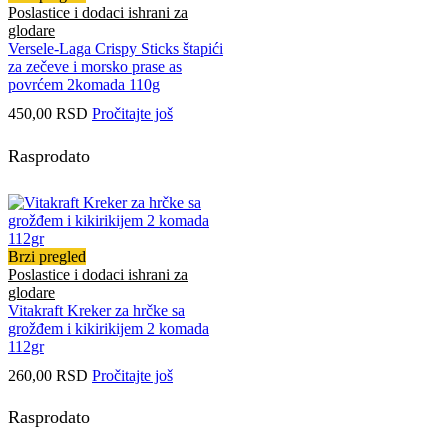
Poslastice i dodaci ishrani za
glodare
Versele-Laga Crispy Sticks štapići
za zečeve i morsko prase as
povrćem 2komada 110g
450,00
RSD
Pročitajte još
Rasprodato
Brzi pregled
Poslastice i dodaci ishrani za
glodare
Vitakraft Kreker za hrčke sa
grožđem i kikirikijem 2 komada
112gr
260,00
RSD
Pročitajte još
Rasprodato