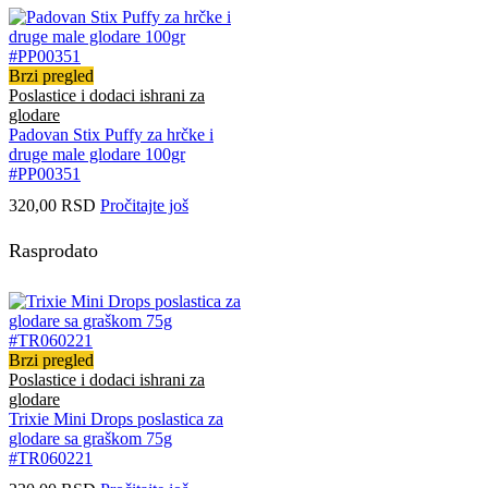
Brzi pregled
Poslastice i dodaci ishrani za
glodare
Padovan Stix Puffy za hrčke i
druge male glodare 100gr
#PP00351
320,00
RSD
Pročitajte još
Rasprodato
Brzi pregled
Poslastice i dodaci ishrani za
glodare
Trixie Mini Drops poslastica za
glodare sa graškom 75g
#TR060221