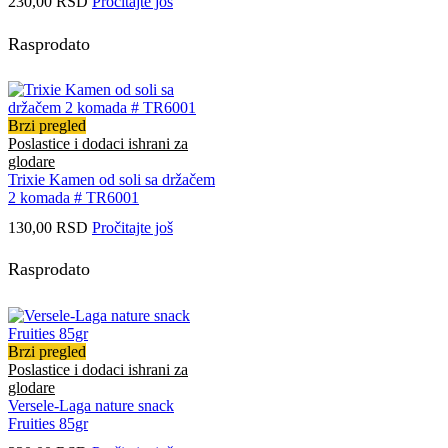
230,00
RSD
Pročitajte još
Rasprodato
Brzi pregled
Poslastice i dodaci ishrani za
glodare
Trixie Kamen od soli sa držačem
2 komada # TR6001
130,00
RSD
Pročitajte još
Rasprodato
Brzi pregled
Poslastice i dodaci ishrani za
glodare
Versele-Laga nature snack
Fruities 85gr