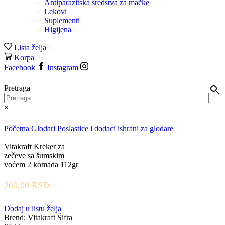
Antiparazitska sredstva za mačke
Lekovi
Suplementi
Higijena
Lista želja
0
Korpa
0
Facebook
Instagram
Pretraga
×
Početna
Glodari
Poslastice i dodaci ishrani za glodare
Vitakraft Kreker za
zečeve sa šumskim
voćem 2 komada 112gr
260,00
RSD
Dodaj u listu želja
Brend:
Vitakraft
Šifra