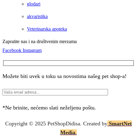
glodari
akvaristika
Veterinarska apoteka
Zapratite nas i na društvenim mrezama
Facebook
Instagram
Možete biti uvek u toku sa novostima našeg pet shop-a!
*Ne brinite, nećemo slati neželjenu poštu.
Copyright © 2025 P
etShopDidisa
. Created by
SmartNet
Media
.