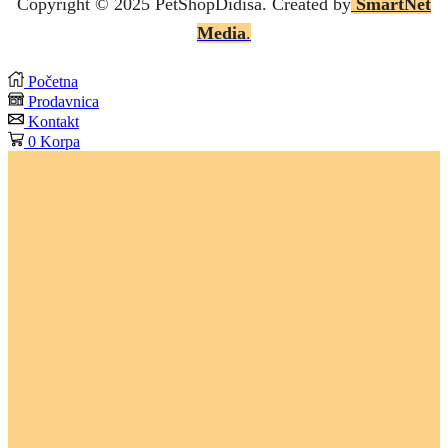
Copyright © 2025 P
etShopDidisa
. Created by
SmartNet
Media
.
Početna
Prodavnica
Kontakt
0
Korpa