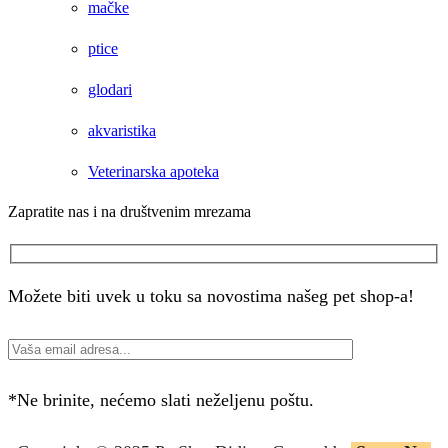
mačke
ptice
glodari
akvaristika
Veterinarska apoteka
Zapratite nas i na društvenim mrezama
Facebook
Instagram
Možete biti uvek u toku sa novostima našeg pet shop-a!
*Ne brinite, nećemo slati neželjenu poštu.