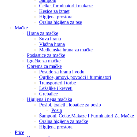
Šamponi
Četke, furminatori i makaze
Kesice za izmet
Higijena prostora
Oralna higijena za pse
Mačke
Hrana za mačke
Suva hrana
Vlažna hrana
Medicinska hrana za mačke
Poslastice za mačke
Igračke za mačke
Oprema za mačke
Posude za hranu i vodu
Ogrlice, amovi, povodci i furminatori
Transporteri i torbe
Ležaljke i kreveti
Grebalice
Higijena i nega mačaka
Posipi, toaleti i lopatice za posip
Posip
Šamponi, Četke,Makaze I Furminatori Za Mačke
Oralna higijena za mačke
Higijena prostora
Ptice