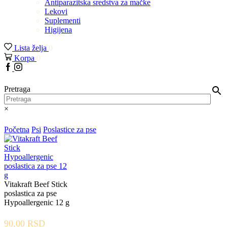
Antiparazitska sredstva za mačke
Lekovi
Suplementi
Higijena
Lista želja
0
Korpa
0
Facebook
Instagram
Pretraga
×
Početna
Psi
Poslastice za pse
Vitakraft Beef Stick
poslastica za pse
Hypoallergenic 12 g
90,00
RSD