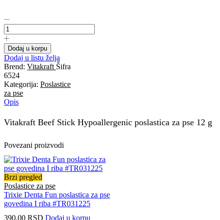
Vitakraft
Beef
Stick
poslastica
Dodaj u korpu
za
Dodaj u listu želja
pse
Brend:
Vitakraft
Šifra
Hypoallergenic
6524
12
Kategorija:
Poslastice
g
za pse
količina
Opis
Vitakraft Beef Stick Hypoallergenic poslastica za pse 12 g
Povezani proizvodi
Brzi pregled
Poslastice za pse
Trixie Denta Fun poslastica za pse
govedina I riba #TR031225
390,00
RSD
Dodaj u korpu