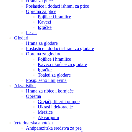
Hrana za ptice
Poslastice i dodaci ishrani za ptice
Oprema za ptice
Pojilice i hranilice
Kavezi
Igračke
Pesak
Glodari
Hrana za glodare
Poslastice i dodaci ishrani za glodare
Oprema za glodare
Pojilice i hranilice
Kavezi i kućice za glodare
Igračke
Toaleti za glodare
Posip, seno i piljevina
Akvaristika
Hrana za ribice i kornjače
Oprema
Grejači, filteri i pumpe
Ukrasi i dekoracije
Mrežice
Akvarijumi
Veterinarska apoteka
Antiparazitska sredstva za pse