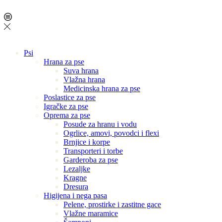
Psi
Hrana za pse
Suva hrana
Vlažna hrana
Medicinska hrana za pse
Poslastice za pse
Igračke za pse
Oprema za pse
Posude za hranu i vodu
Ogrlice, amovi, povodci i flexi
Brnjice i korpe
Transporteri i torbe
Garderoba za pse
Lezaljke
Kragne
Dresura
Higijena i nega pasa
Pelene, prostirke i zastitne gace
Vlažne maramice