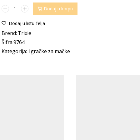
Dodaj u korpu
Dodaj u listu želja
Brend:
Trixie
Šifra
9764
Kategorija:
Igračke za mačke