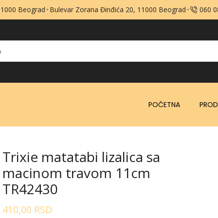
 11000 Beograd
Bulevar Zorana Đinđića 20, 11000 Beograd
060 
POČETNA
PROD
Trixie matatabi lizalica sa
macinom travom 11cm
TR42430
410,00
RSD