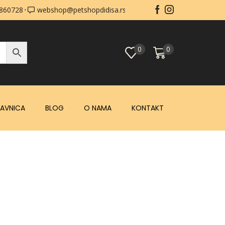
0860728
webshop@petshopdidisa.rs
0
0
AVNICA
BLOG
O NAMA
KONTAKT