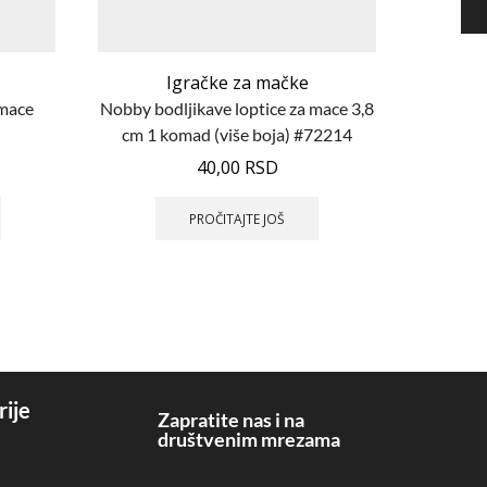
Igračke za mačke
 mace
Nobby bodljikave loptice za mace 3,8
M Pet’s
cm 1 komad (više boja) #72214
40,00
RSD
PROČITAJTE JOŠ
rije
Zapratite nas i na
društvenim mrezama