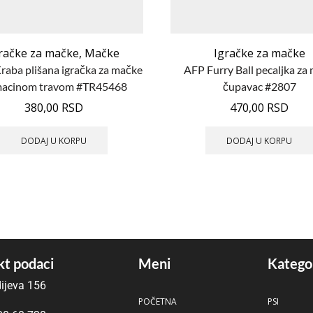
račke za mačke
,
Mačke
Igračke za mačke
Kraba plišana igračka za mačke
AFP Furry Ball pecaljka za
macinom travom #TR45468
čupavac #2807
380,00
RSD
470,00
RSD
DODAJ U KORPU
DODAJ U KORPU
t podaci
Meni
Katego
ijeva 156
POČETNA
PSI