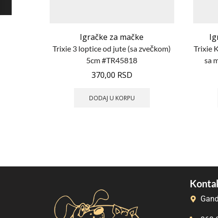
Igračke za mačke
Ig
Trixie 3 loptice od jute (sa zvečkom)
Trixie 
5cm #TR45818
sa 
370,00
RSD
DODAJ U KORPU
Kontak
Gand