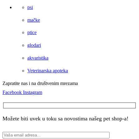
psi
mačke
ptice
glodari
akvaristika
Veterinarska apoteka
Zapratite nas i na društvenim mrezama
Facebook
Instagram
Možete biti uvek u toku sa novostima našeg pet shop-a!