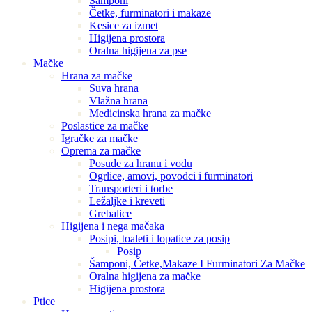
Šamponi
Četke, furminatori i makaze
Kesice za izmet
Higijena prostora
Oralna higijena za pse
Mačke
Hrana za mačke
Suva hrana
Vlažna hrana
Medicinska hrana za mačke
Poslastice za mačke
Igračke za mačke
Oprema za mačke
Posude za hranu i vodu
Ogrlice, amovi, povodci i furminatori
Transporteri i torbe
Ležaljke i kreveti
Grebalice
Higijena i nega mačaka
Posipi, toaleti i lopatice za posip
Posip
Šamponi, Četke,Makaze I Furminatori Za Mačke
Oralna higijena za mačke
Higijena prostora
Ptice