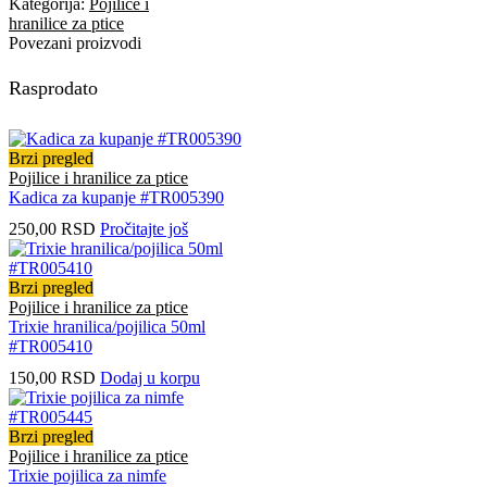
Kategorija:
Pojilice i
hranilice za ptice
Povezani proizvodi
Rasprodato
Brzi pregled
Pojilice i hranilice za ptice
Kadica za kupanje #TR005390
250,00
RSD
Pročitajte još
Brzi pregled
Pojilice i hranilice za ptice
Trixie hranilica/pojilica 50ml
#TR005410
150,00
RSD
Dodaj u korpu
Brzi pregled
Pojilice i hranilice za ptice
Trixie pojilica za nimfe