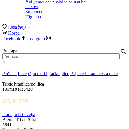
Antiparazitska sredstva za mačke
Lekovi
Suplementi
Higijena
Lista želja
0
Korpa
0
Facebook
Instagram
Pretraga
×
Početna
Ptice
Oprema i igračke ptice
Pojilice i hranilice za ptice
Trixie hranilica/pojilica
130ml #TR5420
200,00
RSD
Dodaj u listu želja
Brend:
Trixie
Šifra
3641