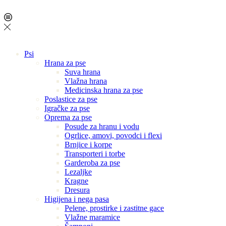
Psi
Hrana za pse
Suva hrana
Vlažna hrana
Medicinska hrana za pse
Poslastice za pse
Igračke za pse
Oprema za pse
Posude za hranu i vodu
Ogrlice, amovi, povodci i flexi
Brnjice i korpe
Transporteri i torbe
Garderoba za pse
Lezaljke
Kragne
Dresura
Higijena i nega pasa
Pelene, prostirke i zastitne gace
Vlažne maramice