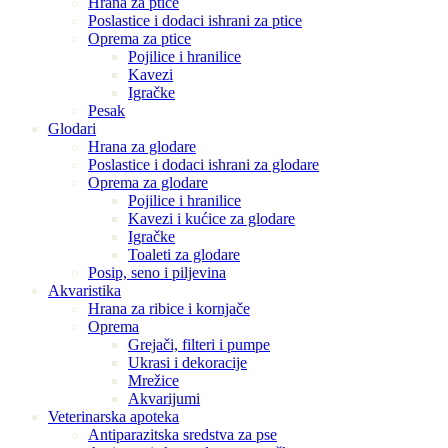
Hrana za ptice
Poslastice i dodaci ishrani za ptice
Oprema za ptice
Pojilice i hranilice
Kavezi
Igračke
Pesak
Glodari
Hrana za glodare
Poslastice i dodaci ishrani za glodare
Oprema za glodare
Pojilice i hranilice
Kavezi i kućice za glodare
Igračke
Toaleti za glodare
Posip, seno i piljevina
Akvaristika
Hrana za ribice i kornjače
Oprema
Grejači, filteri i pumpe
Ukrasi i dekoracije
Mrežice
Akvarijumi
Veterinarska apoteka
Antiparazitska sredstva za pse