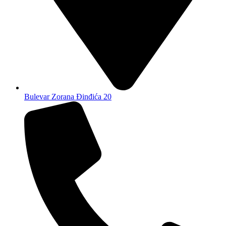
Bulevar Zorana Đinđića 20