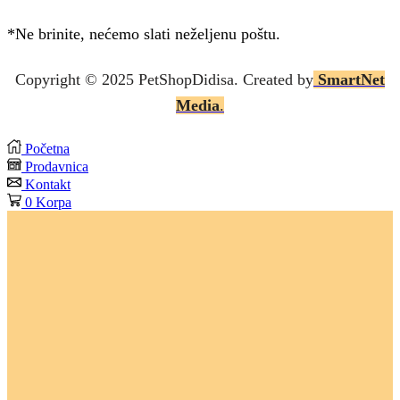
*Ne brinite, nećemo slati neželjenu poštu.
Copyright © 2025 P
etShopDidisa
. Created by
SmartNet
Media
.
Početna
Prodavnica
Kontakt
0
Korpa