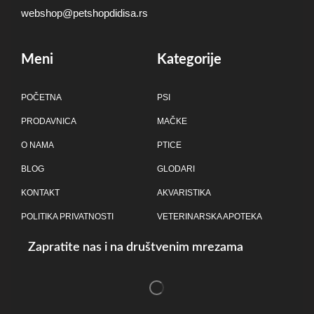
webshop@petshopdidisa.rs
Meni
Kategorije
POČETNA
PSI
PRODAVNICA
MAČKE
O NAMA
PTICE
BLOG
GLODARI
KONTAKT
AKVARISTIKA
POLITIKA PRIVATNOSTI
VETERINARSKA APOTEKA
Zapratite nas i na društvenim mrezama