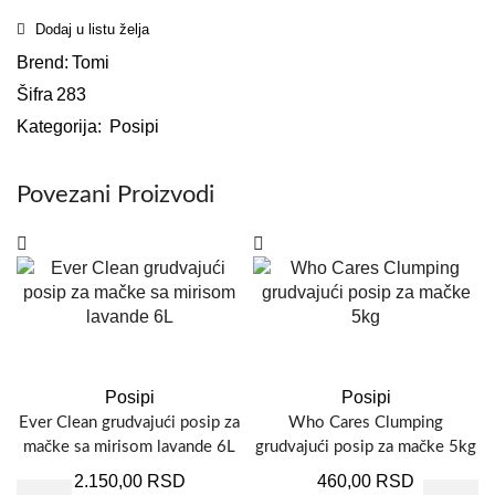
Dodaj u listu želja
Brend:
Tomi
Šifra
283
Kategorija:
Posipi
Povezani Proizvodi
Posipi
Posipi
Ever Clean grudvajući posip za
Who Cares Clumping
mačke sa mirisom lavande 6L
grudvajući posip za mačke 5kg
2.150,00
RSD
460,00
RSD