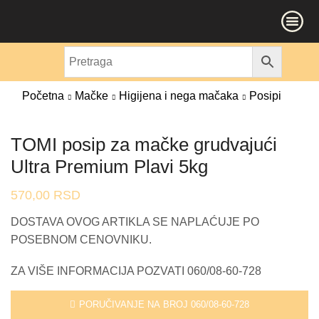
Početna
Mačke
Higijena i nega mačaka
Posipi
TOMI posip za mačke grudvajući
Ultra Premium Plavi 5kg
570,00
RSD
DOSTAVA OVOG ARTIKLA SE NAPLAĆUJE PO
POSEBNOM CENOVNIKU.
ZA VIŠE INFORMACIJA POZVATI 060/08-60-728
PORUČIVANJE NA BROJ 060/08-60-728