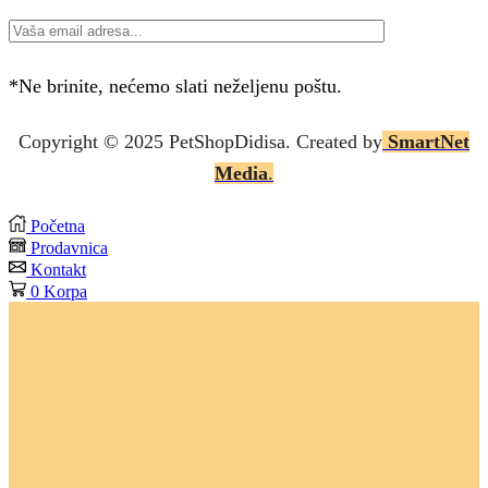
*Ne brinite, nećemo slati neželjenu poštu.
Copyright © 2025 P
etShopDidisa
. Created by
SmartNet
Media
.
Početna
Prodavnica
Kontakt
0
Korpa