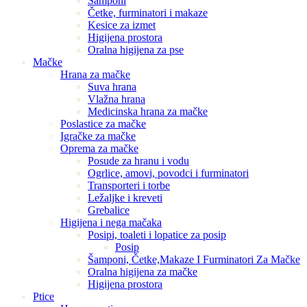
Šamponi
Četke, furminatori i makaze
Kesice za izmet
Higijena prostora
Oralna higijena za pse
Mačke
Hrana za mačke
Suva hrana
Vlažna hrana
Medicinska hrana za mačke
Poslastice za mačke
Igračke za mačke
Oprema za mačke
Posude za hranu i vodu
Ogrlice, amovi, povodci i furminatori
Transporteri i torbe
Ležaljke i kreveti
Grebalice
Higijena i nega mačaka
Posipi, toaleti i lopatice za posip
Posip
Šamponi, Četke,Makaze I Furminatori Za Mačke
Oralna higijena za mačke
Higijena prostora
Ptice