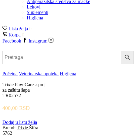
Antiparazitska sredstva za mačke
Lekovi
Suplementi
Higijena
Lista želja
0
Korpa
0
Facebook
Instagram
Početna
Veterinarska apoteka
Higijena
Trixie Paw Care -sprej
za zaštitu šapa
TR02572
400,00
RSD
Dodaj u listu želja
Brend:
Trixie
Šifra
5762