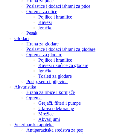
Hrana za ptice
Poslastice i dodaci ishrani za ptice
Oprema za ptice
Pojilice i hranilice
Kavezi
Igračke
Pesak
Glodari
Hrana za glodare
Poslastice i dodaci ishrani za glodare
Oprema za glodare
Pojilice i hranilice
Kavezi i kućice za glodare
Igračke
Toaleti za glodare
Posip, seno i piljevina
Akvaristika
Hrana za ribice i kornjače
Oprema
Grejači, filteri i pumpe
Ukrasi i dekoracije
Mrežice
Akvarijumi
Veterinarska apoteka
Antiparazitska sredstva za pse