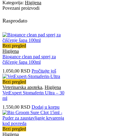
Kategorija:
Higijena
Povezani proizvodi
Rasprodato
Brzi pregled
Higijena
Biogance clean pad sprej za
čišćenje šapa 100ml
1.050,00
RSD
Pročitajte još
Brzi pregled
Veterinarska apoteka
,
Higijena
VetExpert Stomaferin Ultra – 30
ml
1.550,00
RSD
Dodaj u korpu
Brzi pregled
Higijena