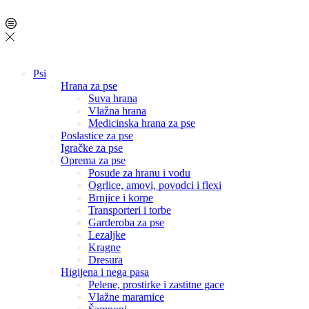
Psi
Hrana za pse
Suva hrana
Vlažna hrana
Medicinska hrana za pse
Poslastice za pse
Igračke za pse
Oprema za pse
Posude za hranu i vodu
Ogrlice, amovi, povodci i flexi
Brnjice i korpe
Transporteri i torbe
Garderoba za pse
Lezaljke
Kragne
Dresura
Higijena i nega pasa
Pelene, prostirke i zastitne gace
Vlažne maramice