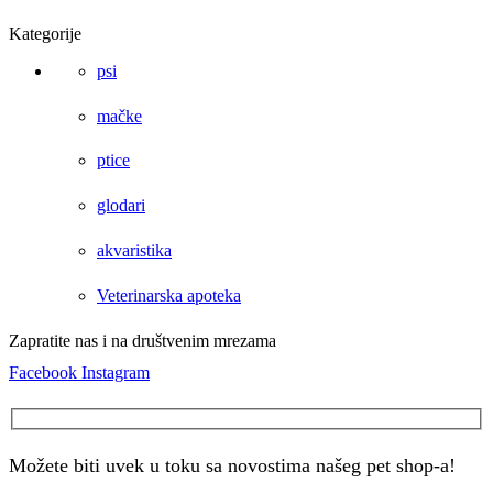
Kategorije
psi
mačke
ptice
glodari
akvaristika
Veterinarska apoteka
Zapratite nas i na društvenim mrezama
Facebook
Instagram
Možete biti uvek u toku sa novostima našeg pet shop-a!