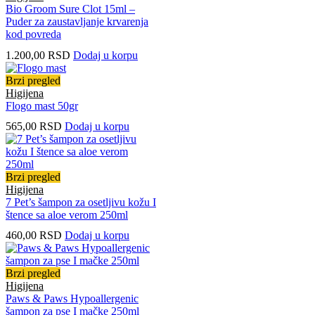
Bio Groom Sure Clot 15ml –
Puder za zaustavljanje krvarenja
kod povreda
1.200,00
RSD
Dodaj u korpu
Brzi pregled
Higijena
Flogo mast 50gr
565,00
RSD
Dodaj u korpu
Brzi pregled
Higijena
7 Pet’s šampon za osetljivu kožu I
štence sa aloe verom 250ml
460,00
RSD
Dodaj u korpu
Brzi pregled
Higijena
Paws & Paws Hypoallergenic
šampon za pse I mačke 250ml