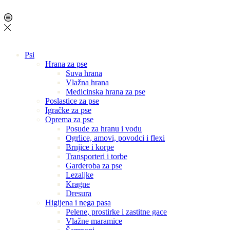
Psi
Hrana za pse
Suva hrana
Vlažna hrana
Medicinska hrana za pse
Poslastice za pse
Igračke za pse
Oprema za pse
Posude za hranu i vodu
Ogrlice, amovi, povodci i flexi
Brnjice i korpe
Transporteri i torbe
Garderoba za pse
Lezaljke
Kragne
Dresura
Higijena i nega pasa
Pelene, prostirke i zastitne gace
Vlažne maramice