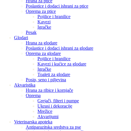
Hrana za ptice
Poslastice i dodaci ishrani za ptice
Oprema za ptice
Pojilice i hranilice
Kavezi
Igračke
Pesak
Glodari
Hrana za glodare
Poslastice i dodaci ishrani za glodare
Oprema za glodare
Pojilice i hranilice
Kavezi i kućice za glodare
Igračke
Toaleti za glodare
Posip, seno i piljevina
Akvaristika
Hrana za ribice i kornjače
Oprema
Grejači, filteri i pumpe
Ukrasi i dekoracije
Mrežice
Akvarijumi
Veterinarska apoteka
Antiparazitska sredstva za pse