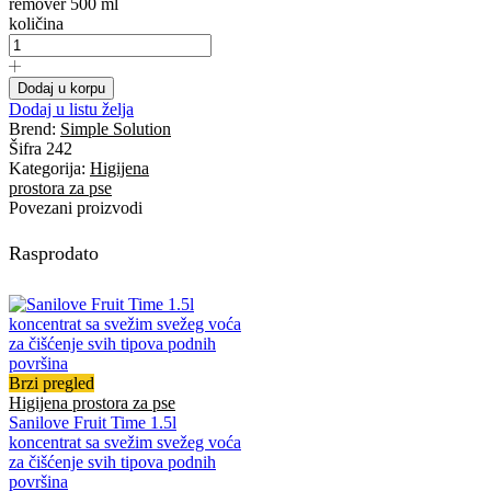
remover 500 ml
količina
Dodaj u korpu
Dodaj u listu želja
Brend:
Simple Solution
Šifra
242
Kategorija:
Higijena
prostora za pse
Povezani proizvodi
Rasprodato
Brzi pregled
Higijena prostora za pse
Sanilove Fruit Time 1.5l
koncentrat sa svežim svežeg voća
za čišćenje svih tipova podnih
površina