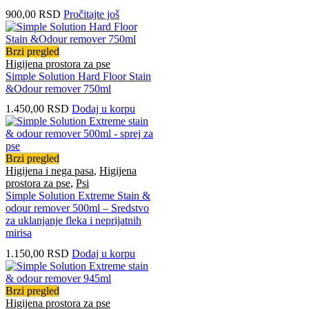
900,00
RSD
Pročitajte još
Brzi pregled
Higijena prostora za pse
Simple Solution Hard Floor Stain
&Odour remover 750ml
1.450,00
RSD
Dodaj u korpu
Brzi pregled
Higijena i nega pasa
,
Higijena
prostora za pse
,
Psi
Simple Solution Extreme Stain &
odour remover 500ml – Sredstvo
za uklanjanje fleka i neprijatnih
mirisa
1.150,00
RSD
Dodaj u korpu
Brzi pregled
Higijena prostora za pse