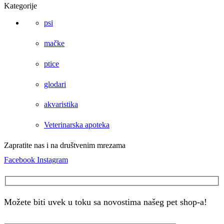
Kategorije
psi
mačke
ptice
glodari
akvaristika
Veterinarska apoteka
Zapratite nas i na društvenim mrezama
Facebook
Instagram
Možete biti uvek u toku sa novostima našeg pet shop-a!