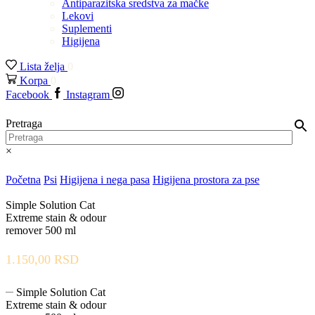
Antiparazitska sredstva za mačke
Lekovi
Suplementi
Higijena
Lista želja
0
Korpa
0
Facebook
Instagram
Pretraga
×
Početna
Psi
Higijena i nega pasa
Higijena prostora za pse
Simple Solution Cat
Extreme stain & odour
remover 500 ml
1.150,00
RSD
Simple Solution Cat
Extreme stain & odour