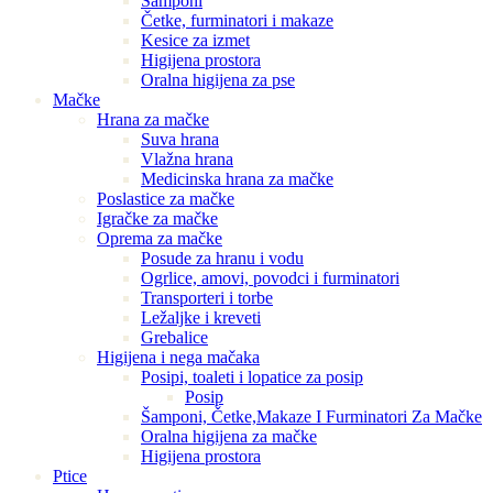
Šamponi
Četke, furminatori i makaze
Kesice za izmet
Higijena prostora
Oralna higijena za pse
Mačke
Hrana za mačke
Suva hrana
Vlažna hrana
Medicinska hrana za mačke
Poslastice za mačke
Igračke za mačke
Oprema za mačke
Posude za hranu i vodu
Ogrlice, amovi, povodci i furminatori
Transporteri i torbe
Ležaljke i kreveti
Grebalice
Higijena i nega mačaka
Posipi, toaleti i lopatice za posip
Posip
Šamponi, Četke,Makaze I Furminatori Za Mačke
Oralna higijena za mačke
Higijena prostora
Ptice