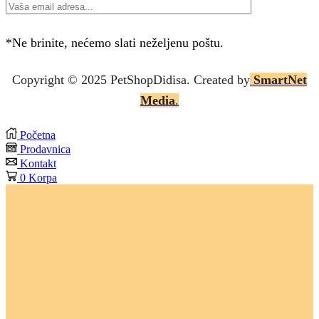
*Ne brinite, nećemo slati neželjenu poštu.
Copyright © 2025 P
etShopDidisa
. Created by
SmartNet
Media
.
Početna
Prodavnica
Kontakt
0
Korpa