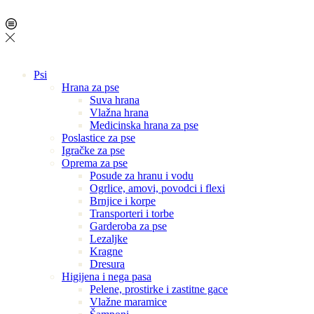
Psi
Hrana za pse
Suva hrana
Vlažna hrana
Medicinska hrana za pse
Poslastice za pse
Igračke za pse
Oprema za pse
Posude za hranu i vodu
Ogrlice, amovi, povodci i flexi
Brnjice i korpe
Transporteri i torbe
Garderoba za pse
Lezaljke
Kragne
Dresura
Higijena i nega pasa
Pelene, prostirke i zastitne gace
Vlažne maramice