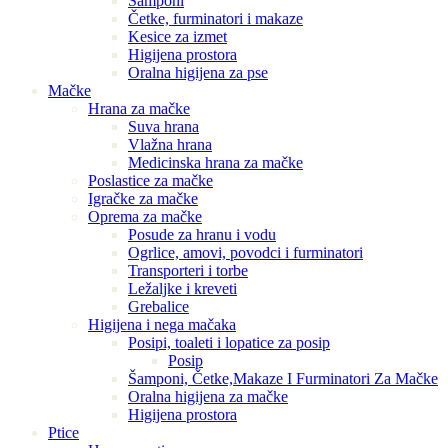
Šamponi
Četke, furminatori i makaze
Kesice za izmet
Higijena prostora
Oralna higijena za pse
Mačke
Hrana za mačke
Suva hrana
Vlažna hrana
Medicinska hrana za mačke
Poslastice za mačke
Igračke za mačke
Oprema za mačke
Posude za hranu i vodu
Ogrlice, amovi, povodci i furminatori
Transporteri i torbe
Ležaljke i kreveti
Grebalice
Higijena i nega mačaka
Posipi, toaleti i lopatice za posip
Posip
Šamponi, Četke,Makaze I Furminatori Za Mačke
Oralna higijena za mačke
Higijena prostora
Ptice