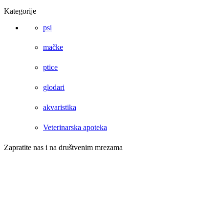
Kategorije
psi
mačke
ptice
glodari
akvaristika
Veterinarska apoteka
Zapratite nas i na društvenim mrezama