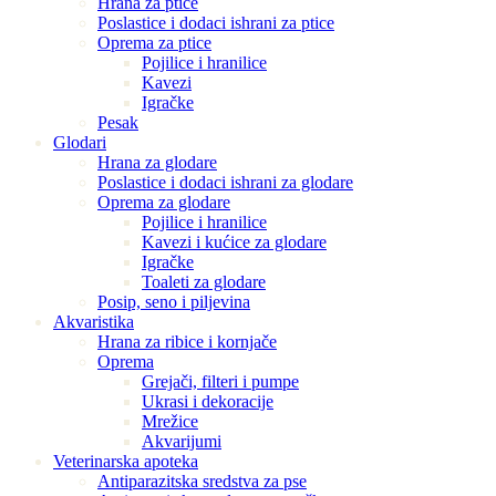
Hrana za ptice
Poslastice i dodaci ishrani za ptice
Oprema za ptice
Pojilice i hranilice
Kavezi
Igračke
Pesak
Glodari
Hrana za glodare
Poslastice i dodaci ishrani za glodare
Oprema za glodare
Pojilice i hranilice
Kavezi i kućice za glodare
Igračke
Toaleti za glodare
Posip, seno i piljevina
Akvaristika
Hrana za ribice i kornjače
Oprema
Grejači, filteri i pumpe
Ukrasi i dekoracije
Mrežice
Akvarijumi
Veterinarska apoteka
Antiparazitska sredstva za pse