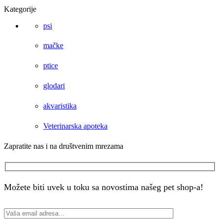
Kategorije
psi
mačke
ptice
glodari
akvaristika
Veterinarska apoteka
Zapratite nas i na društvenim mrezama
Facebook
Instagram
Možete biti uvek u toku sa novostima našeg pet shop-a!