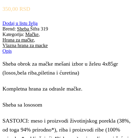
350,00
RSD
Dodaj u listu želja
Brend:
Sheba
Šifra
319
Kategorija:
Mačke
,
Hrana za mačke
,
Vlazna hrana za macke
Opis
Sheba obrok za mačke mešani izbor u želeu 4x85gr
(losos,bela riba,piletina i ćuretina)
Kompletna hrana za odrasle mačke.
Sheba sa lososom
SASTOJCI: meso i proizvodi životinjskog porekla (38%,
od toga 94% prirodno*), riba i proizvodi ribe (100%