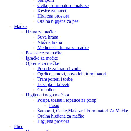
Šamponi
Četke, furminatori i makaze
Kesice za izmet
Higijena prostora
Oralna higijena za pse
Mačke
Hrana za mačke
Suva hrana
Vlažna hrana
Medicinska hrana za mačke
Poslastice za mačke
Igračke za mačke
Oprema za mačke
Posude za hranu i vodu
Ogrlice, amovi, povodci i furminatori
Transporteri i torbe
Ležaljke i kreveti
Grebalice
Higijena i nega mačaka
Posipi, toaleti i lopatice za posip
Posip
Šamponi, Četke,Makaze I Furminatori Za Mačke
Oralna higijena za mačke
Higijena prostora
Ptice