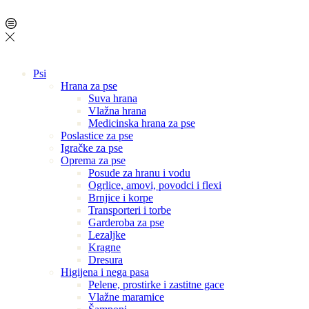
Psi
Hrana za pse
Suva hrana
Vlažna hrana
Medicinska hrana za pse
Poslastice za pse
Igračke za pse
Oprema za pse
Posude za hranu i vodu
Ogrlice, amovi, povodci i flexi
Brnjice i korpe
Transporteri i torbe
Garderoba za pse
Lezaljke
Kragne
Dresura
Higijena i nega pasa
Pelene, prostirke i zastitne gace
Vlažne maramice