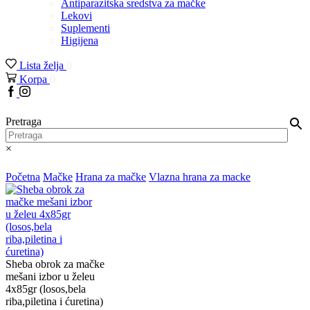
Antiparazitska sredstva za mačke
Lekovi
Suplementi
Higijena
Lista želja
0
Korpa
0
Facebook
Instagram
Pretraga
×
Početna
Mačke
Hrana za mačke
Vlazna hrana za macke
Sheba obrok za mačke
mešani izbor u želeu
4x85gr (losos,bela
riba,piletina i ćuretina)