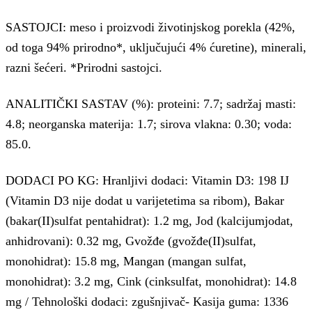
SASTOJCI: meso i proizvodi životinjskog porekla (42%,
od toga 94% prirodno*, uključujući 4% ćuretine), minerali,
razni šećeri. *Prirodni sastojci.
ANALITIČKI SASTAV (%): proteini: 7.7; sadržaj masti:
4.8; neorganska materija: 1.7; sirova vlakna: 0.30; voda:
85.0.
DODACI PO KG: Hranljivi dodaci: Vitamin D3: 198 IJ
(Vitamin D3 nije dodat u varijetetima sa ribom), Bakar
(bakar(II)sulfat pentahidrat): 1.2 mg, Jod (kalcijumjodat,
anhidrovani): 0.32 mg, Gvožđe (gvožđe(II)sulfat,
monohidrat): 15.8 mg, Mangan (mangan sulfat,
monohidrat): 3.2 mg, Cink (cinksulfat, monohidrat): 14.8
mg / Tehnološki dodaci: zgušnjivač- Kasija guma: 1336