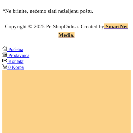
*Ne brinite, nećemo slati neželjenu poštu.
Copyright © 2025 P
etShopDidisa
. Created by
SmartNet
Media
.
Početna
Prodavnica
Kontakt
0
Korpa