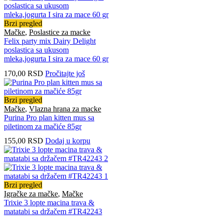
Brzi pregled
Mačke
,
Poslastice za macke
Felix party mix Dairy Delight
poslastica sa ukusom
mleka,jogurta I sira za mace 60 gr
170,00
RSD
Pročitajte još
Brzi pregled
Mačke
,
Vlazna hrana za macke
Purina Pro plan kitten mus sa
piletinom za mačiće 85gr
155,00
RSD
Dodaj u korpu
Brzi pregled
Igračke za mačke
,
Mačke
Trixie 3 lopte macina trava &
matatabi sa držačem #TR42243