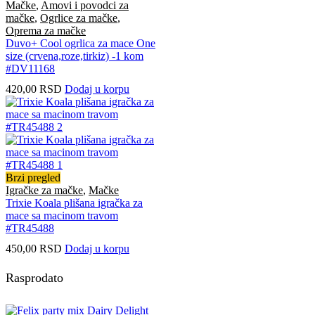
Mačke
,
Amovi i povodci za
mačke
,
Ogrlice za mačke
,
Oprema za mačke
Duvo+ Cool ogrlica za mace One
size (crvena,roze,tirkiz) -1 kom
#DV11168
420,00
RSD
Dodaj u korpu
Brzi pregled
Igračke za mačke
,
Mačke
Trixie Koala plišana igračka za
mace sa macinom travom
#TR45488
450,00
RSD
Dodaj u korpu
Rasprodato