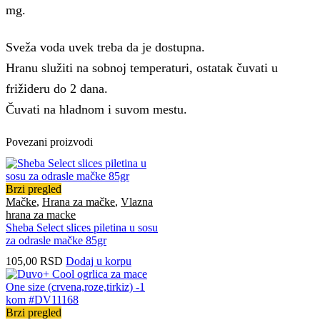
mg.
Sveža voda uvek treba da je dostupna.
Hranu služiti na sobnoj temperaturi, ostatak čuvati u
frižideru do 2 dana.
Čuvati na hladnom i suvom mestu.
Povezani proizvodi
Brzi pregled
Mačke
,
Hrana za mačke
,
Vlazna
hrana za macke
Sheba Select slices piletina u sosu
za odrasle mačke 85gr
105,00
RSD
Dodaj u korpu
Brzi pregled