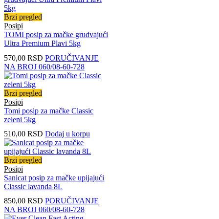
Brzi pregled
Posipi
TOMI posip za mačke grudvajući
Ultra Premium Plavi 5kg
570,00
RSD
PORUČIVANJE
NA BROJ 060/08-60-728
Brzi pregled
Posipi
Tomi posip za mačke Classic
zeleni 5kg
510,00
RSD
Dodaj u korpu
Brzi pregled
Posipi
Sanicat posip za mačke upijajući
Classic lavanda 8L
850,00
RSD
PORUČIVANJE
NA BROJ 060/08-60-728