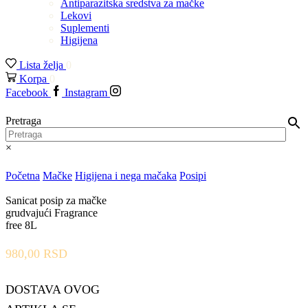
Antiparazitska sredstva za mačke
Lekovi
Suplementi
Higijena
Lista želja
0
Korpa
0
Facebook
Instagram
Pretraga
×
Početna
Mačke
Higijena i nega mačaka
Posipi
Sanicat posip za mačke
grudvajući Fragrance
free 8L
980,00
RSD
DOSTAVA OVOG