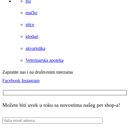
psi
mačke
ptice
glodari
akvaristika
Veterinarska apoteka
Zapratite nas i na društvenim mrezama
Facebook
Instagram
Možete biti uvek u toku sa novostima našeg pet shop-a!