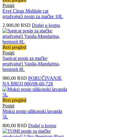
Posipi
Ever Clean Multiple cat
grudvajući posip za mačke 10L
2.900,00
RSD
Dodaj u korpu
Brzi pregled
Posipi
Sanicat posip za mačke
grudvajući Vanila-Mandarina,
bentonit 8L
980,00
RSD
PORUČIVANJE
NA BROJ 060/08-60-728
Brzi pregled
Posipi
Moksi posip silikonski lavanda
5L
800,00
RSD
Dodaj u korpu