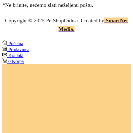
*Ne brinite, nećemo slati neželjenu poštu.
Copyright © 2025 P
etShopDidisa
. Created by
SmartNet
Media
.
Početna
Prodavnica
Kontakt
0
Korpa