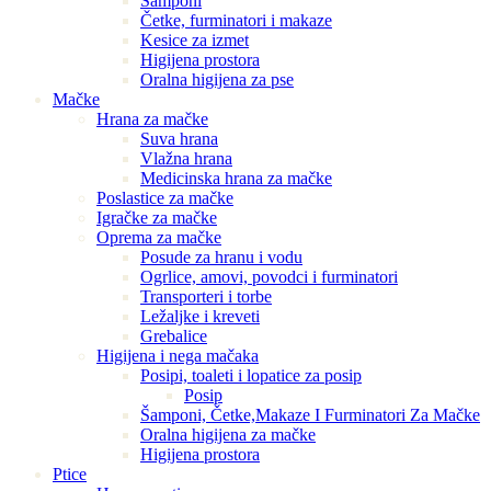
Šamponi
Četke, furminatori i makaze
Kesice za izmet
Higijena prostora
Oralna higijena za pse
Mačke
Hrana za mačke
Suva hrana
Vlažna hrana
Medicinska hrana za mačke
Poslastice za mačke
Igračke za mačke
Oprema za mačke
Posude za hranu i vodu
Ogrlice, amovi, povodci i furminatori
Transporteri i torbe
Ležaljke i kreveti
Grebalice
Higijena i nega mačaka
Posipi, toaleti i lopatice za posip
Posip
Šamponi, Četke,Makaze I Furminatori Za Mačke
Oralna higijena za mačke
Higijena prostora
Ptice