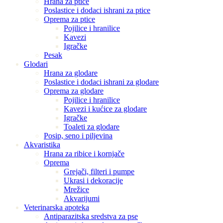
Hrana za ptice
Poslastice i dodaci ishrani za ptice
Oprema za ptice
Pojilice i hranilice
Kavezi
Igračke
Pesak
Glodari
Hrana za glodare
Poslastice i dodaci ishrani za glodare
Oprema za glodare
Pojilice i hranilice
Kavezi i kućice za glodare
Igračke
Toaleti za glodare
Posip, seno i piljevina
Akvaristika
Hrana za ribice i kornjače
Oprema
Grejači, filteri i pumpe
Ukrasi i dekoracije
Mrežice
Akvarijumi
Veterinarska apoteka
Antiparazitska sredstva za pse