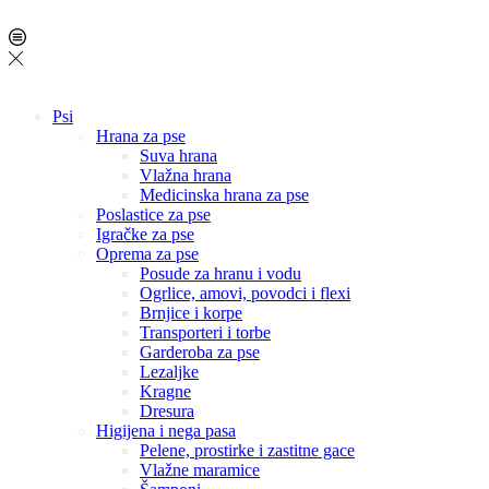
Psi
Hrana za pse
Suva hrana
Vlažna hrana
Medicinska hrana za pse
Poslastice za pse
Igračke za pse
Oprema za pse
Posude za hranu i vodu
Ogrlice, amovi, povodci i flexi
Brnjice i korpe
Transporteri i torbe
Garderoba za pse
Lezaljke
Kragne
Dresura
Higijena i nega pasa
Pelene, prostirke i zastitne gace
Vlažne maramice