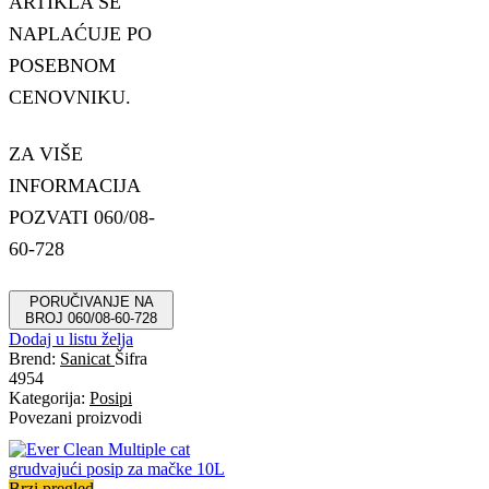
ARTIKLA SE
NAPLAĆUJE PO
POSEBNOM
CENOVNIKU.
ZA VIŠE
INFORMACIJA
POZVATI 060/08-
60-728
PORUČIVANJE NA
BROJ 060/08-60-728
Dodaj u listu želja
Brend:
Sanicat
Šifra
4954
Kategorija:
Posipi
Povezani proizvodi
Brzi pregled