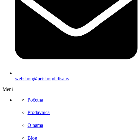
webshop@petshopdidisa.rs
Meni
Početna
Prodavnica
O nama
Blog