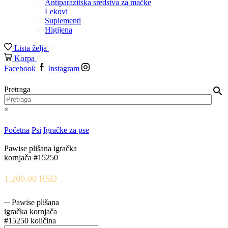
Antiparazitska sredstva za mačke
Lekovi
Suplementi
Higijena
Lista želja
0
Korpa
0
Facebook
Instagram
Pretraga
×
Početna
Psi
Igračke za pse
Pawise plišana igračka
kornjača #15250
1.200,00
RSD
Pawise plišana
igračka kornjača
#15250 količina