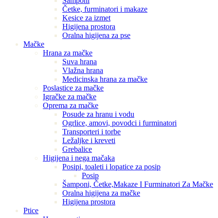
Šamponi
Četke, furminatori i makaze
Kesice za izmet
Higijena prostora
Oralna higijena za pse
Mačke
Hrana za mačke
Suva hrana
Vlažna hrana
Medicinska hrana za mačke
Poslastice za mačke
Igračke za mačke
Oprema za mačke
Posude za hranu i vodu
Ogrlice, amovi, povodci i furminatori
Transporteri i torbe
Ležaljke i kreveti
Grebalice
Higijena i nega mačaka
Posipi, toaleti i lopatice za posip
Posip
Šamponi, Četke,Makaze I Furminatori Za Mačke
Oralna higijena za mačke
Higijena prostora
Ptice