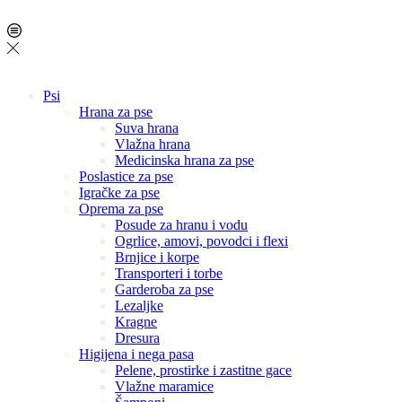
Psi
Hrana za pse
Suva hrana
Vlažna hrana
Medicinska hrana za pse
Poslastice za pse
Igračke za pse
Oprema za pse
Posude za hranu i vodu
Ogrlice, amovi, povodci i flexi
Brnjice i korpe
Transporteri i torbe
Garderoba za pse
Lezaljke
Kragne
Dresura
Higijena i nega pasa
Pelene, prostirke i zastitne gace
Vlažne maramice