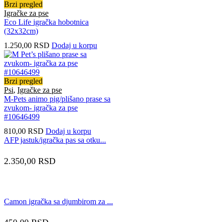
Brzi pregled
Igračke za pse
Eco Life igračka hobotnica
(32x32cm)
1.250,00
RSD
Dodaj u korpu
Brzi pregled
Psi
,
Igračke za pse
M-Pets animo pig/plišano prase sa
zvukom- igračka za pse
#10646499
810,00
RSD
Dodaj u korpu
AFP jastuk/igračka pas sa otku...
2.350,00
RSD
Camon igračka sa djumbirom za ...