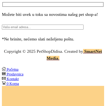
Možete biti uvek u toku sa novostima našeg pet shop-a!
*Ne brinite, nećemo slati neželjenu poštu.
Copyright © 2025 P
etShopDidisa
. Created by
SmartNet
Media
.
Početna
Prodavnica
Kontakt
0
Korpa