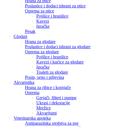
Hrana za ptice
Poslastice i dodaci ishrani za ptice
Oprema za ptice
Pojilice i hranilice
Kavezi
Igračke
Pesak
Glodari
Hrana za glodare
Poslastice i dodaci ishrani za glodare
Oprema za glodare
Pojilice i hranilice
Kavezi i kućice za glodare
Igračke
Toaleti za glodare
Posip, seno i piljevina
Akvaristika
Hrana za ribice i kornjače
Oprema
Grejači, filteri i pumpe
Ukrasi i dekoracije
Mrežice
Akvarijumi
Veterinarska apoteka
Antiparazitska sredstva za pse