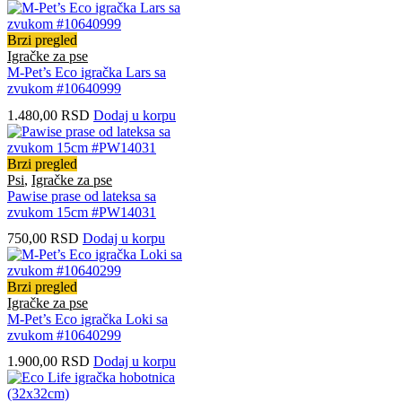
Brzi pregled
Igračke za pse
M-Pet’s Eco igračka Lars sa
zvukom #10640999
1.480,00
RSD
Dodaj u korpu
Brzi pregled
Psi
,
Igračke za pse
Pawise prase od lateksa sa
zvukom 15cm #PW14031
750,00
RSD
Dodaj u korpu
Brzi pregled
Igračke za pse
M-Pet’s Eco igračka Loki sa
zvukom #10640299
1.900,00
RSD
Dodaj u korpu