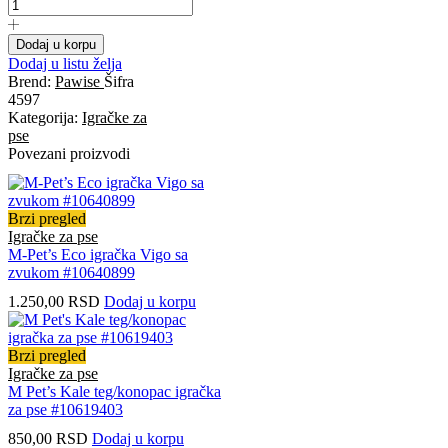
Dodaj u korpu
Dodaj u listu želja
Brend:
Pawise
Šifra
4597
Kategorija:
Igračke za
pse
Povezani proizvodi
Brzi pregled
Igračke za pse
M-Pet’s Eco igračka Vigo sa
zvukom #10640899
1.250,00
RSD
Dodaj u korpu
Brzi pregled
Igračke za pse
M Pet’s Kale teg/konopac igračka
za pse #10619403
850,00
RSD
Dodaj u korpu