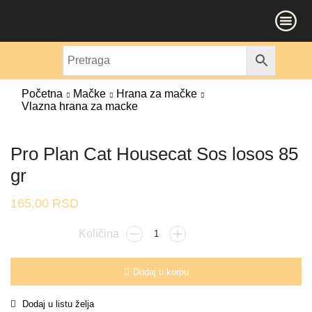
Početna
Mačke
Hrana za mačke
Vlazna hrana za macke
Pro Plan Cat Housecat Sos losos 85
gr
165,00
RSD
Dodaj u korpu
Dodaj u listu želja