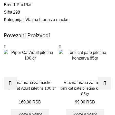
Brend:
Pro Plan
Šifra
298
Kategorija:
Vlazna hrana za macke
Povezani Proizvodi
Vlazna hrana za macke
Vlazna hrana za macke
Piper Cat Adult piletina 100 gr
Tomi cat pate piletina konzerva
85gr
160,00
RSD
99,00
RSD
DODAJ U KORPU
DODAJ U KORPU