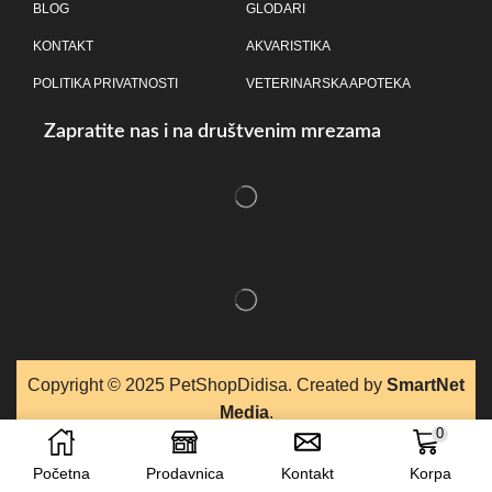
BLOG
GLODARI
KONTAKT
AKVARISTIKA
POLITIKA PRIVATNOSTI
VETERINARSKA APOTEKA
Zapratite nas i na društvenim mrezama
Copyright © 2025 P
etShopDidisa
. Created by
SmartNet
Media
.
0
Početna
Prodavnica
Kontakt
Korpa