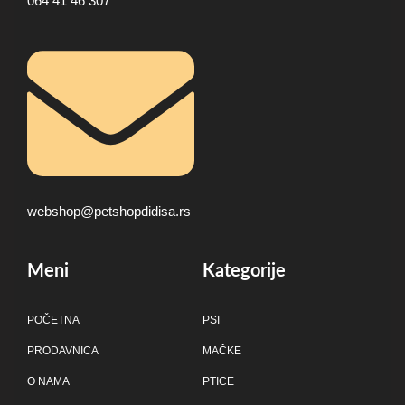
064 41 46 307
webshop@petshopdidisa.rs
Meni
Kategorije
POČETNA
PSI
PRODAVNICA
MAČKE
O NAMA
PTICE