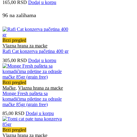
165,00
RSD
Dodaj u korpu
96 na zalihama
Brzi pregled
Vlazna hrana za macke
Rafi Cat konzerva pačetina 400 gr
305,00
RSD
Dodaj u korpu
Brzi pregled
Mačke
,
Vlazna hrana za macke
Monge Fresh pašteta sa
komadićima piletine za odrasle
mačke 85gr (grain free)
85,00
RSD
Dodaj u korpu
Brzi pregled
Vlazna hrana za macke