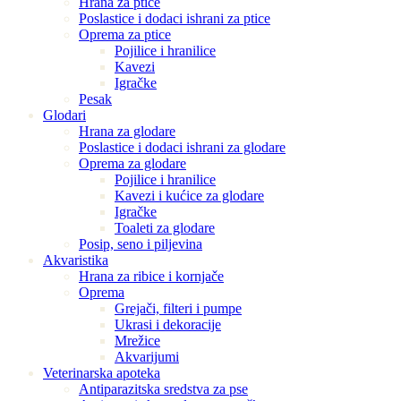
Hrana za ptice
Poslastice i dodaci ishrani za ptice
Oprema za ptice
Pojilice i hranilice
Kavezi
Igračke
Pesak
Glodari
Hrana za glodare
Poslastice i dodaci ishrani za glodare
Oprema za glodare
Pojilice i hranilice
Kavezi i kućice za glodare
Igračke
Toaleti za glodare
Posip, seno i piljevina
Akvaristika
Hrana za ribice i kornjače
Oprema
Grejači, filteri i pumpe
Ukrasi i dekoracije
Mrežice
Akvarijumi
Veterinarska apoteka
Antiparazitska sredstva za pse