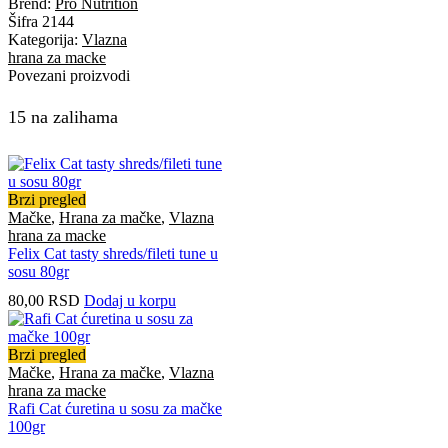
Brend:
Pro Nutrition
Šifra
2144
Kategorija:
Vlazna
hrana za macke
Povezani proizvodi
15 na zalihama
Brzi pregled
Mačke
,
Hrana za mačke
,
Vlazna
hrana za macke
Felix Cat tasty shreds/fileti tune u
sosu 80gr
80,00
RSD
Dodaj u korpu
Brzi pregled
Mačke
,
Hrana za mačke
,
Vlazna
hrana za macke
Rafi Cat ćuretina u sosu za mačke
100gr