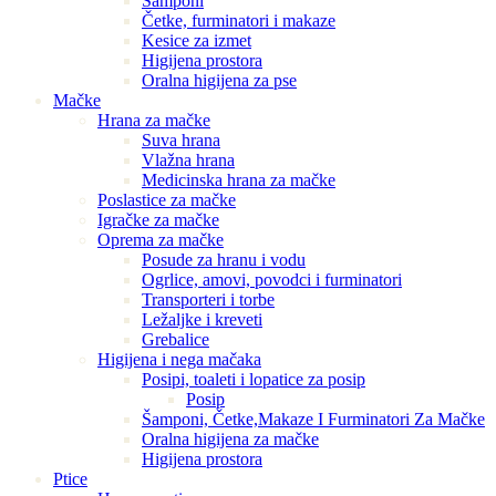
Šamponi
Četke, furminatori i makaze
Kesice za izmet
Higijena prostora
Oralna higijena za pse
Mačke
Hrana za mačke
Suva hrana
Vlažna hrana
Medicinska hrana za mačke
Poslastice za mačke
Igračke za mačke
Oprema za mačke
Posude za hranu i vodu
Ogrlice, amovi, povodci i furminatori
Transporteri i torbe
Ležaljke i kreveti
Grebalice
Higijena i nega mačaka
Posipi, toaleti i lopatice za posip
Posip
Šamponi, Četke,Makaze I Furminatori Za Mačke
Oralna higijena za mačke
Higijena prostora
Ptice