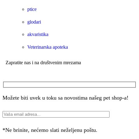
ptice
glodari
akvaristika
Veterinarska apoteka
Zapratite nas i na društvenim mrezama
Možete biti uvek u toku sa novostima našeg pet shop-a!
*Ne brinite, nećemo slati neželjenu poštu.