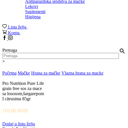
Antiparazitska sredstva za mačke
Lekovi
Suplementi
Higijena
Lista želja
0
Korpa
0
Pretraga
×
Početna
Mačke
Hrana za mačke
Vlazna hrana za macke
Pro Nutrition Pure Life
grain free sos za mace
sa lososom,šargarepom
I citrusima 85gr
110,00
RSD
Dodaj u listu želja