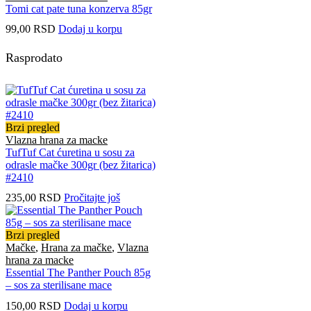
Tomi cat pate tuna konzerva 85gr
99,00
RSD
Dodaj u korpu
Rasprodato
Brzi pregled
Vlazna hrana za macke
TufTuf Cat ćuretina u sosu za
odrasle mačke 300gr (bez žitarica)
#2410
235,00
RSD
Pročitajte još
Brzi pregled
Mačke
,
Hrana za mačke
,
Vlazna
hrana za macke
Essential The Panther Pouch 85g
– sos za sterilisane mace
150,00
RSD
Dodaj u korpu