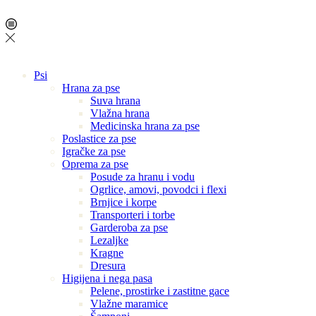
Psi
Hrana za pse
Suva hrana
Vlažna hrana
Medicinska hrana za pse
Poslastice za pse
Igračke za pse
Oprema za pse
Posude za hranu i vodu
Ogrlice, amovi, povodci i flexi
Brnjice i korpe
Transporteri i torbe
Garderoba za pse
Lezaljke
Kragne
Dresura
Higijena i nega pasa
Pelene, prostirke i zastitne gace
Vlažne maramice