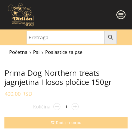
Početna
Psi
Poslastice za pse
Prima Dog Northern treats
jagnjetina I losos pločice 150gr
400,00
RSD
Dodaj u korpu