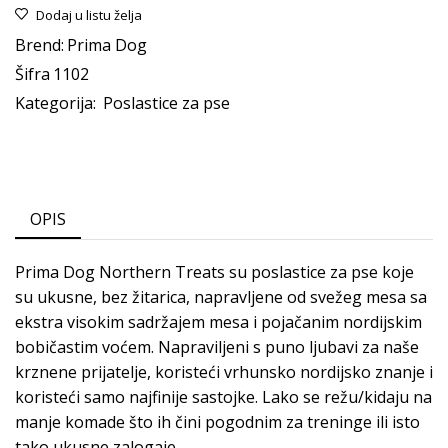
Dodaj u listu želja
Brend:
Prima Dog
Šifra
1102
Kategorija:
Poslastice za pse
OPIS
Prima Dog Northern Treats su poslastice za pse koje
su ukusne, bez žitarica, napravljene od svežeg mesa sa
ekstra visokim sadržajem mesa i pojačanim nordijskim
bobičastim voćem. Napraviljeni s puno ljubavi za naše
krznene prijatelje, koristeći vrhunsko nordijsko znanje i
koristeći samo najfinije sastojke. Lako se režu/kidaju na
manje komade što ih čini pogodnim za treninge ili isto
tako ukusne zalogaje.