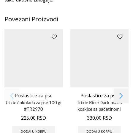
Povezani Proizvodi
Poslastice za pse
Poslastice za pse
Trixie čokolada za pse 100 gr
Trixie Rice/Duck bones
#TR2970
koskice sa pačetinom i
pirinčem 31742
225,00
RSD
330,00
RSD
DODAJ U KORPU
DODAJ U KORPU