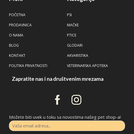
POČETNA
PSI
PRODAVNICA
MAČKE
O NAMA
PTICE
BLOG
GLODARI
KONTAKT
AKVARISTIKA
POLITIKA PRIVATNOSTI
VETERINARSKA APOTEKA
Zapratite nas i na društvenim mrezama
Možete biti uvek u toku sa novostima našeg pet shop-a!