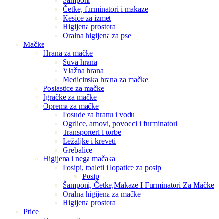
Šamponi
Četke, furminatori i makaze
Kesice za izmet
Higijena prostora
Oralna higijena za pse
Mačke
Hrana za mačke
Suva hrana
Vlažna hrana
Medicinska hrana za mačke
Poslastice za mačke
Igračke za mačke
Oprema za mačke
Posude za hranu i vodu
Ogrlice, amovi, povodci i furminatori
Transporteri i torbe
Ležaljke i kreveti
Grebalice
Higijena i nega mačaka
Posipi, toaleti i lopatice za posip
Posip
Šamponi, Četke,Makaze I Furminatori Za Mačke
Oralna higijena za mačke
Higijena prostora
Ptice