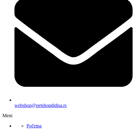
webshop@petshopdidisa.rs
Meni
Početna