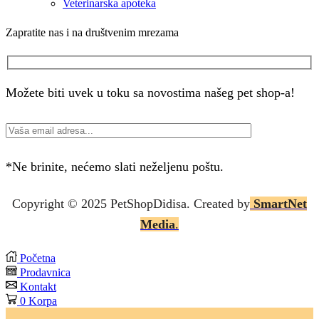
Veterinarska apoteka
Zapratite nas i na društvenim mrezama
Facebook
Instagram
Možete biti uvek u toku sa novostima našeg pet shop-a!
*Ne brinite, nećemo slati neželjenu poštu.
Copyright © 2025 P
etShopDidisa
. Created by
SmartNet
Media
.
Početna
Prodavnica
Kontakt
0
Korpa