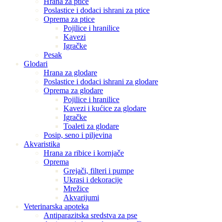
Hrana za ptice
Poslastice i dodaci ishrani za ptice
Oprema za ptice
Pojilice i hranilice
Kavezi
Igračke
Pesak
Glodari
Hrana za glodare
Poslastice i dodaci ishrani za glodare
Oprema za glodare
Pojilice i hranilice
Kavezi i kućice za glodare
Igračke
Toaleti za glodare
Posip, seno i piljevina
Akvaristika
Hrana za ribice i kornjače
Oprema
Grejači, filteri i pumpe
Ukrasi i dekoracije
Mrežice
Akvarijumi
Veterinarska apoteka
Antiparazitska sredstva za pse