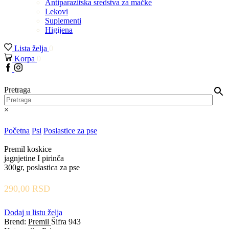
Antiparazitska sredstva za mačke
Lekovi
Suplementi
Higijena
Lista želja
0
Korpa
0
Facebook
Instagram
Pretraga
×
Početna
Psi
Poslastice za pse
Premil koskice
jagnjetine I pirinča
300gr, poslastica za pse
290,00
RSD
Dodaj u listu želja
Brend:
Premil
Šifra
943