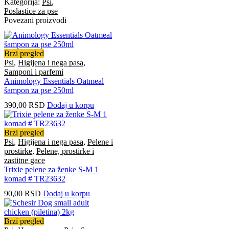
Kategorija:
Psi
,
Poslastice za pse
Povezani proizvodi
Brzi pregled
Psi
,
Higijena i nega pasa
,
Samponi i parfemi
Animology Essentials Oatmeal
šampon za pse 250ml
390,00
RSD
Dodaj u korpu
Brzi pregled
Psi
,
Higijena i nega pasa
,
Pelene i
prostirke
,
Pelene, prostirke i
zastitne gace
Trixie pelene za ženke S-M 1
komad # TR23632
90,00
RSD
Dodaj u korpu
Brzi pregled