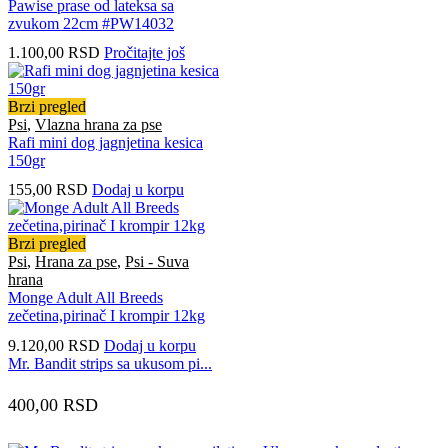
Pawise prase od lateksa sa
zvukom 22cm #PW14032
1.100,00
RSD
Pročitajte još
Brzi pregled
Psi
,
Vlazna hrana za pse
Rafi mini dog jagnjetina kesica
150gr
155,00
RSD
Dodaj u korpu
Brzi pregled
Psi
,
Hrana za pse
,
Psi - Suva
hrana
Monge Adult All Breeds
zečetina,pirinač I krompir 12kg
9.120,00
RSD
Dodaj u korpu
Mr. Bandit strips sa ukusom pi...
400,00
RSD