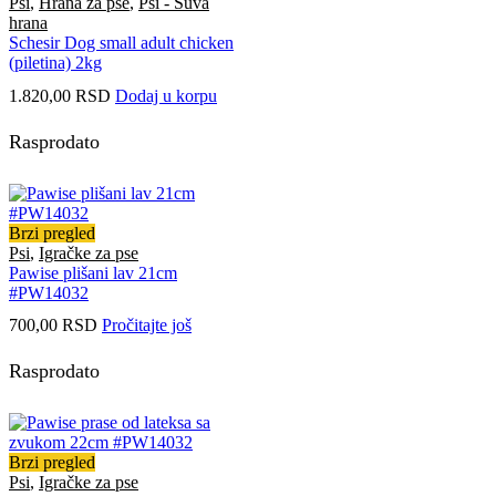
Psi
,
Hrana za pse
,
Psi - Suva
hrana
Schesir Dog small adult chicken
(piletina) 2kg
1.820,00
RSD
Dodaj u korpu
Rasprodato
Brzi pregled
Psi
,
Igračke za pse
Pawise plišani lav 21cm
#PW14032
700,00
RSD
Pročitajte još
Rasprodato
Brzi pregled
Psi
,
Igračke za pse