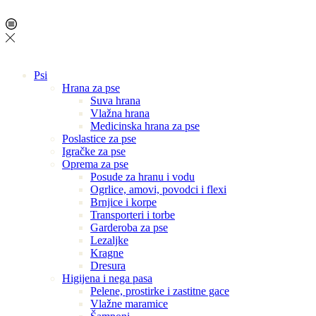
Psi
Hrana za pse
Suva hrana
Vlažna hrana
Medicinska hrana za pse
Poslastice za pse
Igračke za pse
Oprema za pse
Posude za hranu i vodu
Ogrlice, amovi, povodci i flexi
Brnjice i korpe
Transporteri i torbe
Garderoba za pse
Lezaljke
Kragne
Dresura
Higijena i nega pasa
Pelene, prostirke i zastitne gace
Vlažne maramice