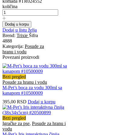
komada #TR024552
količina
Dodaj u korpu
Dodaj u listu želja
Brend:
Trixie
Šifra
4888
Kategorija:
Posude za
hranu i vodu
Povezani proizvodi
Brzi pregled
Posude za hranu i vodu
M-Pet’s boca za vodu 300ml sa
kanapom #10500009
395,00
RSD
Dodaj u korpu
Brzi pregled
Igračke za pse
,
Posude za hranu i
vodu
M-Pet’s Iris interaktivna činija