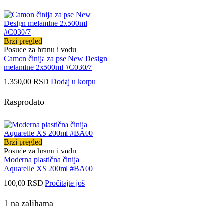
Brzi pregled
Posude za hranu i vodu
Camon činija za pse New Design
melamine 2x500ml #C030/7
1.350,00
RSD
Dodaj u korpu
Rasprodato
Brzi pregled
Posude za hranu i vodu
Moderna plastična činija
Aquarelle XS 200ml #BA00
100,00
RSD
Pročitajte još
1 na zalihama