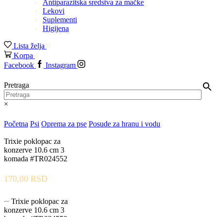
Antiparazitska sredstva za mačke
Lekovi
Suplementi
Higijena
Lista želja
0
Korpa
0
Facebook
Instagram
Pretraga
×
Početna
Psi
Oprema za pse
Posude za hranu i vodu
Trixie poklopac za
konzerve 10.6 cm 3
komada #TR024552
170,00
RSD
Trixie poklopac za
konzerve 10.6 cm 3