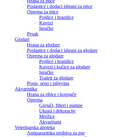
Hrana za ptice
Poslastice i dodaci ishrani za ptice
Oprema za ptice
Pojilice i hranilice
Kavezi
Igračke
Pesak
Glodari
Hrana za glodare
Poslastice i dodaci ishrani za glodare
Oprema za glodare
Pojilice i hranilice
Kavezi i kućice za glodare
Igračke
Toaleti za glodare
Posip, seno i piljevina
Akvaristika
Hrana za ribice i kornjače
Oprema
Grejači, filteri i pumpe
Ukrasi i dekoracije
Mrežice
Akvarijumi
Veterinarska apoteka
Antiparazitska sredstva za pse