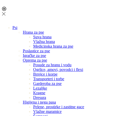
Psi
Hrana za pse
Suva hrana
Vlažna hrana
Medicinska hrana za pse
Poslastice za pse
Igračke za pse
Oprema za pse
Posude za hranu i vodu
Ogrlice, amovi, povodci i flexi
Brnjice i korpe
Transporteri i torbe
Garderoba za pse
Lezaljke
Kragne
Dresura
Higijena i nega pasa
Pelene, prostirke i zastitne gace
Vlažne maramice