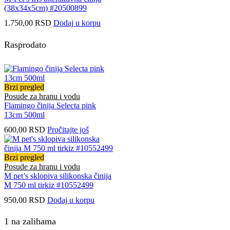
(38x34x5cm) #20500899
1.750,00
RSD
Dodaj u korpu
Rasprodato
Brzi pregled
Posude za hranu i vodu
Flamingo činija Selecta pink
13cm 500ml
600,00
RSD
Pročitajte još
Brzi pregled
Posude za hranu i vodu
M pet’s sklopiva silikonska činija
M 750 ml tirkiz #10552499
950,00
RSD
Dodaj u korpu
1 na zalihama