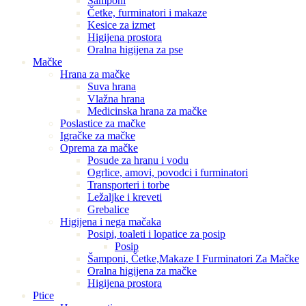
Šamponi
Četke, furminatori i makaze
Kesice za izmet
Higijena prostora
Oralna higijena za pse
Mačke
Hrana za mačke
Suva hrana
Vlažna hrana
Medicinska hrana za mačke
Poslastice za mačke
Igračke za mačke
Oprema za mačke
Posude za hranu i vodu
Ogrlice, amovi, povodci i furminatori
Transporteri i torbe
Ležaljke i kreveti
Grebalice
Higijena i nega mačaka
Posipi, toaleti i lopatice za posip
Posip
Šamponi, Četke,Makaze I Furminatori Za Mačke
Oralna higijena za mačke
Higijena prostora
Ptice