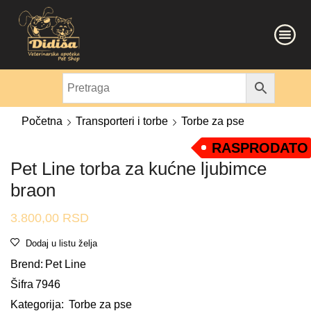
Početna
Transporteri i torbe
Torbe za pse
RASPRODATO
Pet Line torba za kućne ljubimce
braon
3.800,00
RSD
Dodaj u listu želja
Brend:
Pet Line
Šifra
7946
Kategorija:
Torbe za pse