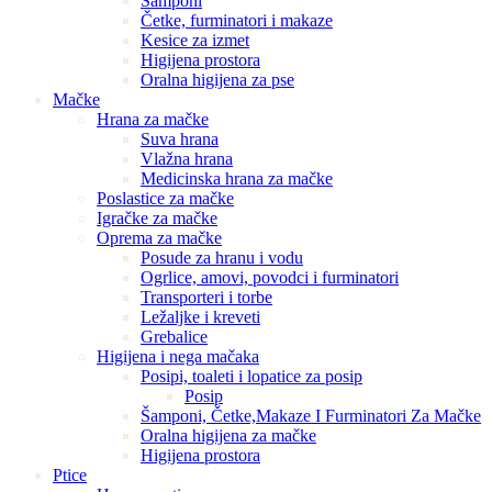
Šamponi
Četke, furminatori i makaze
Kesice za izmet
Higijena prostora
Oralna higijena za pse
Mačke
Hrana za mačke
Suva hrana
Vlažna hrana
Medicinska hrana za mačke
Poslastice za mačke
Igračke za mačke
Oprema za mačke
Posude za hranu i vodu
Ogrlice, amovi, povodci i furminatori
Transporteri i torbe
Ležaljke i kreveti
Grebalice
Higijena i nega mačaka
Posipi, toaleti i lopatice za posip
Posip
Šamponi, Četke,Makaze I Furminatori Za Mačke
Oralna higijena za mačke
Higijena prostora
Ptice