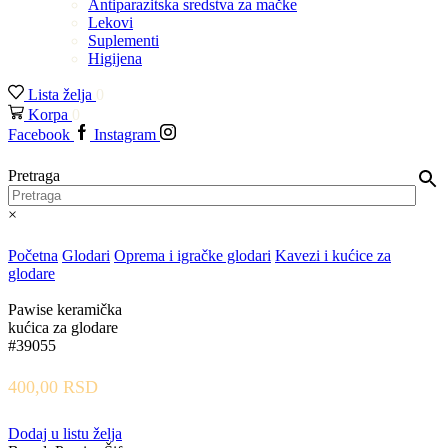
Antiparazitska sredstva za mačke
Lekovi
Suplementi
Higijena
Lista želja
0
Korpa
0
Facebook
Instagram
Pretraga
×
Početna
Glodari
Oprema i igračke glodari
Kavezi i kućice za
glodare
Pawise keramička
kućica za glodare
#39055
400,00
RSD
Dodaj u listu želja