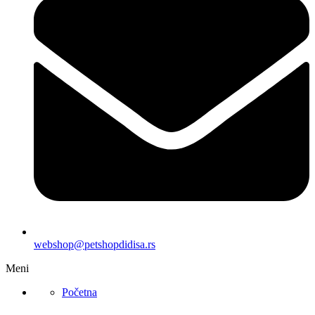
webshop@petshopdidisa.rs
Meni
Početna