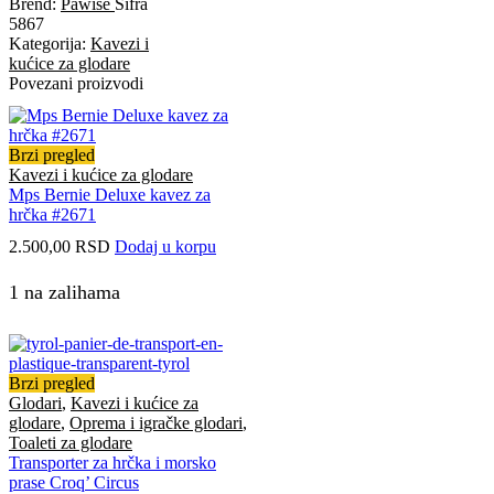
Brend:
Pawise
Šifra
5867
Kategorija:
Kavezi i
kućice za glodare
Povezani proizvodi
Brzi pregled
Kavezi i kućice za glodare
Mps Bernie Deluxe kavez za
hrčka #2671
2.500,00
RSD
Dodaj u korpu
1 na zalihama
Brzi pregled
Glodari
,
Kavezi i kućice za
glodare
,
Oprema i igračke glodari
,
Toaleti za glodare
Transporter za hrčka i morsko
prase Croq’ Circus