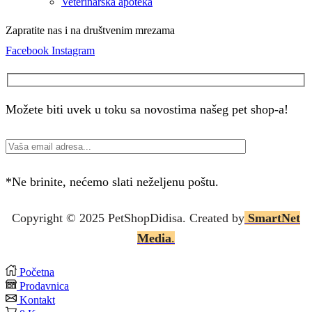
Veterinarska apoteka
Zapratite nas i na društvenim mrezama
Facebook
Instagram
Možete biti uvek u toku sa novostima našeg pet shop-a!
*Ne brinite, nećemo slati neželjenu poštu.
Copyright © 2025 P
etShopDidisa
. Created by
SmartNet
Media
.
Početna
Prodavnica
Kontakt