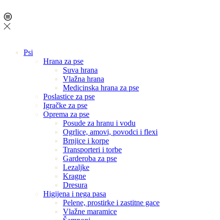
Psi
Hrana za pse
Suva hrana
Vlažna hrana
Medicinska hrana za pse
Poslastice za pse
Igračke za pse
Oprema za pse
Posude za hranu i vodu
Ogrlice, amovi, povodci i flexi
Brnjice i korpe
Transporteri i torbe
Garderoba za pse
Lezaljke
Kragne
Dresura
Higijena i nega pasa
Pelene, prostirke i zastitne gace
Vlažne maramice