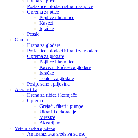
Hrana za ptice
Poslastice i dodaci ishrani za ptice
Oprema za ptice
Pojilice i hranilice
Kavezi
Igračke
Pesak
Glodari
Hrana za glodare
Poslastice i dodaci ishrani za glodare
Oprema za glodare
Pojilice i hranilice
Kavezi i kućice za glodare
Igračke
Toaleti za glodare
Posip, seno i piljevina
Akvaristika
Hrana za ribice i kornjače
Oprema
Grejači, filteri i pumpe
Ukrasi i dekoracije
Mrežice
Akvarijumi
Veterinarska apoteka
Antiparazitska sredstva za pse