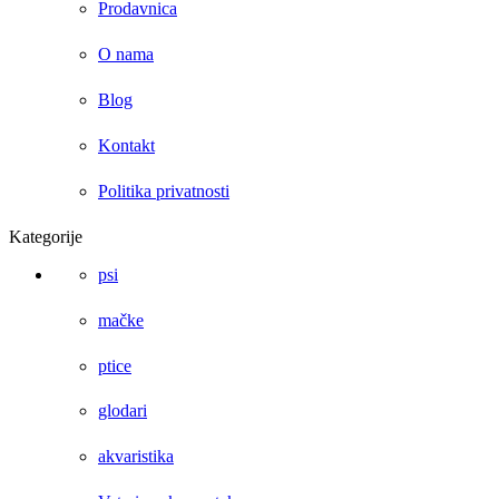
Prodavnica
O nama
Blog
Kontakt
Politika privatnosti
Kategorije
psi
mačke
ptice
glodari
akvaristika