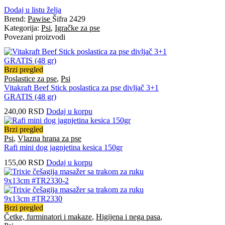
Dodaj u listu želja
Brend:
Pawise
Šifra
2429
Kategorija:
Psi
,
Igračke za pse
Povezani proizvodi
Brzi pregled
Poslastice za pse
,
Psi
Vitakraft Beef Stick poslastica za pse divljač 3+1
GRATIS (48 gr)
240,00
RSD
Dodaj u korpu
Brzi pregled
Psi
,
Vlazna hrana za pse
Rafi mini dog jagnjetina kesica 150gr
155,00
RSD
Dodaj u korpu
Brzi pregled
Četke, furminatori i makaze
,
Higijena i nega pasa
,