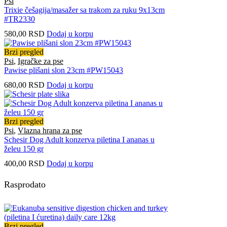
Psi
Trixie češagija/masažer sa trakom za ruku 9x13cm
#TR2330
580,00
RSD
Dodaj u korpu
Brzi pregled
Psi
,
Igračke za pse
Pawise plišani slon 23cm #PW15043
680,00
RSD
Dodaj u korpu
Brzi pregled
Psi
,
Vlazna hrana za pse
Schesir Dog Adult konzerva piletina I ananas u
želeu 150 gr
400,00
RSD
Dodaj u korpu
Rasprodato
Brzi pregled