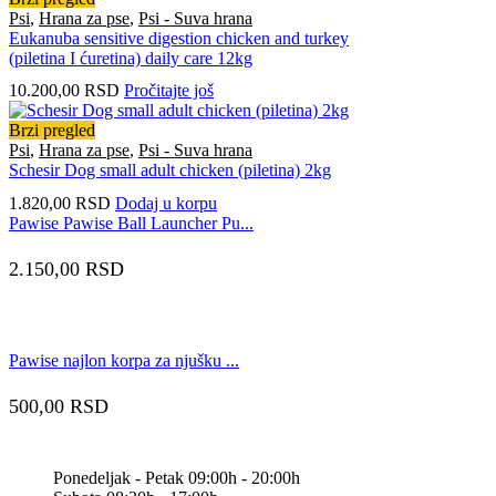
Psi
,
Hrana za pse
,
Psi - Suva hrana
Eukanuba sensitive digestion chicken and turkey
(piletina I ćuretina) daily care 12kg
10.200,00
RSD
Pročitajte još
Brzi pregled
Psi
,
Hrana za pse
,
Psi - Suva hrana
Schesir Dog small adult chicken (piletina) 2kg
1.820,00
RSD
Dodaj u korpu
Pawise Pawise Ball Launcher Pu...
2.150,00
RSD
Pawise najlon korpa za njušku ...
500,00
RSD
Ponedeljak - Petak 09:00h - 20:00h