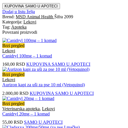
KUPOVINA SAMO U APOTECI
Dodaj u listu želja
Brend:
MSD Animal Health
Šifra
2099
Kategorija:
Lekovi
Tag:
Apoteka
Povezani proizvodi
Brzi pregled
Lekovi
Canidryl 100mg – 1 komad
160,00
RSD
KUPOVINA SAMO U APOTECI
Brzi pregled
Lekovi
Aurizon kapi za uši za pse 10 ml (Vetoquinol)
2.000,00
RSD
KUPOVINA SAMO U APOTECI
Brzi pregled
Veterinarska apoteka
,
Lekovi
Canidryl 20mg – 1 komad
55,00
RSD
SAMO U APOTECI