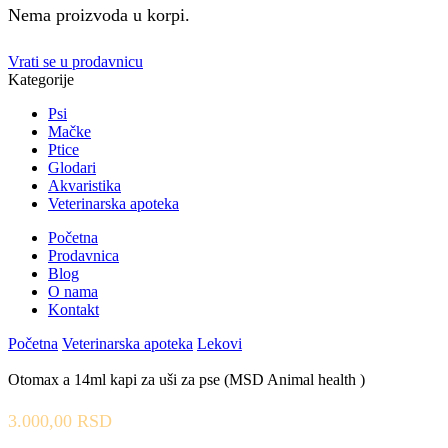
Nema proizvoda u korpi.
Vrati se u prodavnicu
Kategorije
Psi
Mačke
Ptice
Glodari
Akvaristika
Veterinarska apoteka
Početna
Prodavnica
Blog
O nama
Kontakt
Početna
Veterinarska apoteka
Lekovi
Otomax a 14ml kapi za uši za pse (MSD Animal health )
3.000,00
RSD