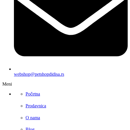
webshop@petshopdidisa.rs
Meni
Početna
Prodavnica
O nama
Blog