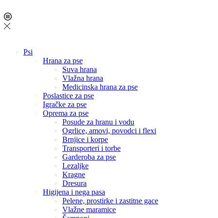
Psi
Hrana za pse
Suva hrana
Vlažna hrana
Medicinska hrana za pse
Poslastice za pse
Igračke za pse
Oprema za pse
Posude za hranu i vodu
Ogrlice, amovi, povodci i flexi
Brnjice i korpe
Transporteri i torbe
Garderoba za pse
Lezaljke
Kragne
Dresura
Higijena i nega pasa
Pelene, prostirke i zastitne gace
Vlažne maramice