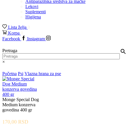
Antiparazitska sredstva za mačke
Lekovi
Suplementi
Higijena
Lista želja
0
Korpa
0
Facebook
Instagram
Pretraga
×
Početna
Psi
Vlazna hrana za pse
Monge Special Dog
Medium konzerva
govedina 400 gr
170,00
RSD