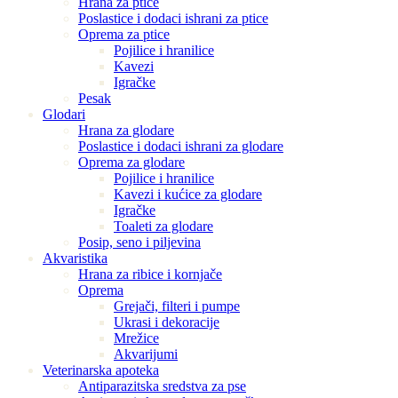
Hrana za ptice
Poslastice i dodaci ishrani za ptice
Oprema za ptice
Pojilice i hranilice
Kavezi
Igračke
Pesak
Glodari
Hrana za glodare
Poslastice i dodaci ishrani za glodare
Oprema za glodare
Pojilice i hranilice
Kavezi i kućice za glodare
Igračke
Toaleti za glodare
Posip, seno i piljevina
Akvaristika
Hrana za ribice i kornjače
Oprema
Grejači, filteri i pumpe
Ukrasi i dekoracije
Mrežice
Akvarijumi
Veterinarska apoteka
Antiparazitska sredstva za pse