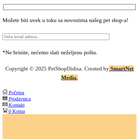
Možete biti uvek u toku sa novostima našeg pet shop-a!
*Ne brinite, nećemo slati neželjenu poštu.
Copyright © 2025 P
etShopDidisa
. Created by
SmartNet
Media
.
Početna
Prodavnica
Kontakt
0
Korpa