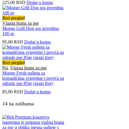
225,00
RSD
Dodaj u korpu
Brzi pregled
Vlazna hrana za pse
Monge Grill Dog sos govedina
100 gr
95,00
RSD
Dodaj u korpu
Brzi pregled
Psi
,
Vlazna hrana za pse
Monge Fresh pašteta sa
komadićima svinjetine i povrća za
odrasle pse 85gr (grain free)
85,00
RSD
Dodaj u korpu
14 na zalihama