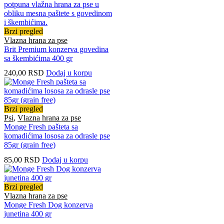
Brzi pregled
Vlazna hrana za pse
Brit Premium konzerva govedina
sa škembićima 400 gr
240,00
RSD
Dodaj u korpu
Brzi pregled
Psi
,
Vlazna hrana za pse
Monge Fresh pašteta sa
komadićima lososa za odrasle pse
85gr (grain free)
85,00
RSD
Dodaj u korpu
Brzi pregled
Vlazna hrana za pse
Monge Fresh Dog konzerva
junetina 400 gr