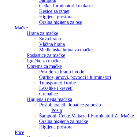
Šamponi
Četke, furminatori i makaze
Kesice za izmet
Higijena prostora
Oralna higijena za pse
Mačke
Hrana za mačke
Suva hrana
Vlažna hrana
Medicinska hrana za mačke
Poslastice za mačke
Igračke za mačke
Oprema za mačke
Posude za hranu i vodu
Ogrlice, amovi, povodci i furminatori
Transporteri i torbe
Ležaljke i kreveti
Grebalice
Higijena i nega mačaka
Posipi, toaleti i lopatice za posip
Posip
Šamponi, Četke,Makaze I Furminatori Za Mačke
Oralna higijena za mačke
Higijena prostora
Ptice