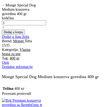
Monge Special Dog
Medium konzerva
govedina 400 gr
količina
Dodaj u korpu
Dodaj u listu želja
Brend:
Monge
Šifra
1535
Kategorija:
Vlazna
hrana za pse
Tag:
400 gr
Opis
Dodatne informacije
Monge Special Dog Medium konzerva govedina 400 gr
Težina
400 кг
Povezani proizvodi