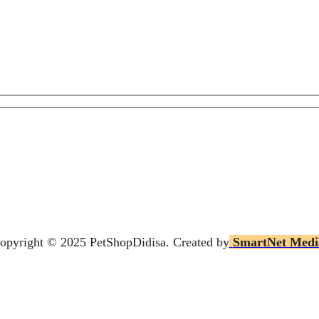
opyright © 2025 P
etShopDidisa
. Created by
SmartNet Medi