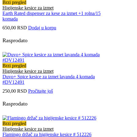
Brzi pregled
Higijenske kesice za izmet
Earth Rated dispenser za kese za izmet +1 rolna/15
komada
650,00
RSD
Dodaj u korpu
Rasprodato
Brzi pregled
Higijenske kesice za izmet
Duvo+ Spice kesice za izmet lavanda 4 komada
#DV12491
250,00
RSD
Pročitajte još
Rasprodato
Brzi pregled
Higijenske kesice za izmet
Flamingo držač za higijenske kesice # 512226