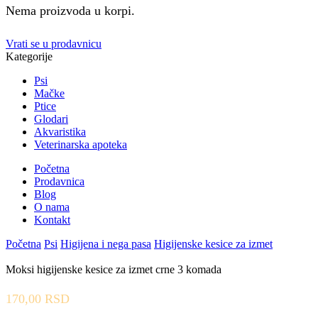
Nema proizvoda u korpi.
Vrati se u prodavnicu
Kategorije
Psi
Mačke
Ptice
Glodari
Akvaristika
Veterinarska apoteka
Početna
Prodavnica
Blog
O nama
Kontakt
Početna
Psi
Higijena i nega pasa
Higijenske kesice za izmet
Moksi higijenske kesice za izmet crne 3 komada
170,00
RSD