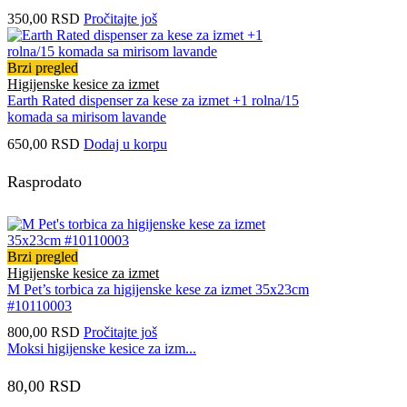
350,00
RSD
Pročitajte još
Brzi pregled
Higijenske kesice za izmet
Earth Rated dispenser za kese za izmet +1 rolna/15
komada sa mirisom lavande
650,00
RSD
Dodaj u korpu
Rasprodato
Brzi pregled
Higijenske kesice za izmet
M Pet’s torbica za higijenske kese za izmet 35x23cm
#10110003
800,00
RSD
Pročitajte još
Moksi higijenske kesice za izm...
80,00
RSD