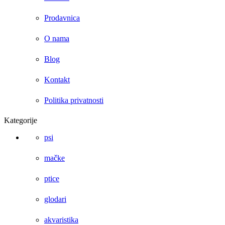
Prodavnica
O nama
Blog
Kontakt
Politika privatnosti
Kategorije
psi
mačke
ptice
glodari
akvaristika