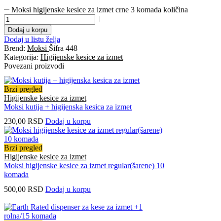
Moksi higijenske kesice za izmet crne 3 komada količina
Dodaj u korpu
Dodaj u listu želja
Brend:
Moksi
Šifra
448
Kategorija:
Higijenske kesice za izmet
Povezani proizvodi
Brzi pregled
Higijenske kesice za izmet
Moksi kutija + higijenska kesica za izmet
230,00
RSD
Dodaj u korpu
Brzi pregled
Higijenske kesice za izmet
Moksi higijenske kesice za izmet regular(šarene) 10
komada
500,00
RSD
Dodaj u korpu