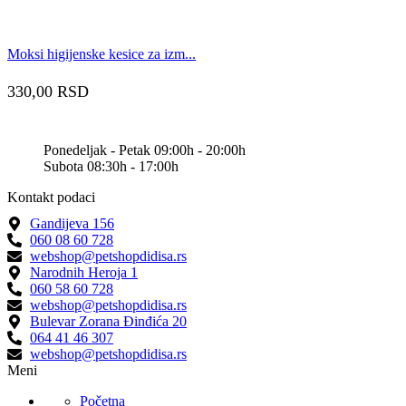
Moksi higijenske kesice za izm...
330,00
RSD
Ponedeljak - Petak 09:00h - 20:00h
Subota 08:30h - 17:00h
Kontakt podaci
Gandijeva 156
060 08 60 728
webshop@petshopdidisa.rs
Narodnih Heroja 1
060 58 60 728
webshop@petshopdidisa.rs
Bulevar Zorana Đinđića 20
064 41 46 307
webshop@petshopdidisa.rs
Meni
Početna