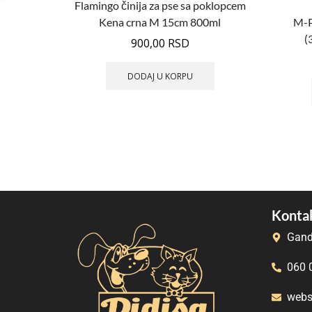
Flamingo činija za pse sa poklopcem
Kena crna M 15cm 800ml
M-Pe
(
900,00
RSD
DODAJ U KORPU
Kontak
Gand
060 
webs