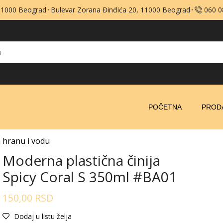
 11000 Beograd
Bulevar Zorana Đinđića 20, 11000 Beograd
060 
POČETNA
PROD
 hranu i vodu
Moderna plastična činija
Spicy Coral S 350ml #BA01
150,00
RSD
Dodaj u listu želja