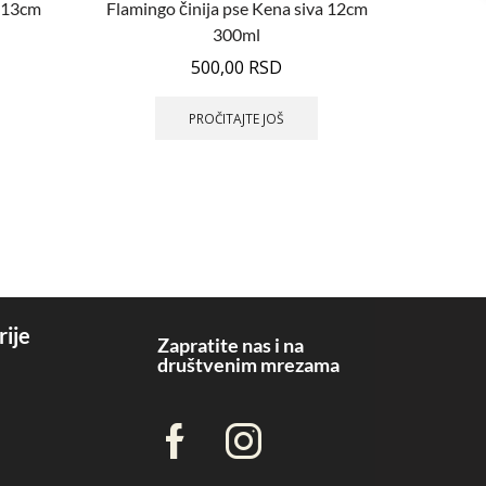
k 13cm
Flamingo činija pse Kena siva 12cm
300ml
500,00
RSD
PROČITAJTE JOŠ
rije
Zapratite nas i na
društvenim mrezama