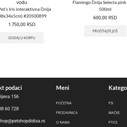
vodu
Flamingo činija Selecta pin
t’s Iris interaktivna činija
500ml
38x34x5cm) #20500899
600,00
RSD
1.750,00
RSD
PROČITAJTE JOŠ
DODAJ U KORPU
t podaci
Meni
Katego
ijeva 156
POČETNA
PSI
08 60 728
PRODAVNICA
MAČKE
hop@petshopdidisa.rs
O NAMA
PTICE