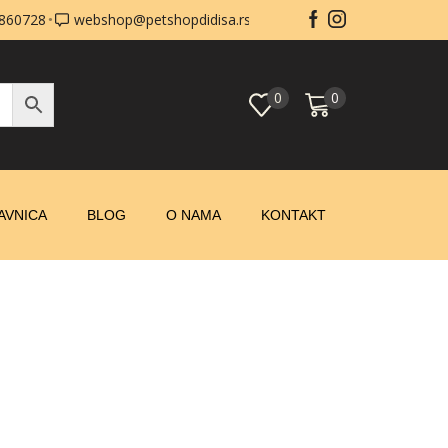
0860728
webshop@petshopdidisa.rs
0
0
AVNICA
BLOG
O NAMA
KONTAKT