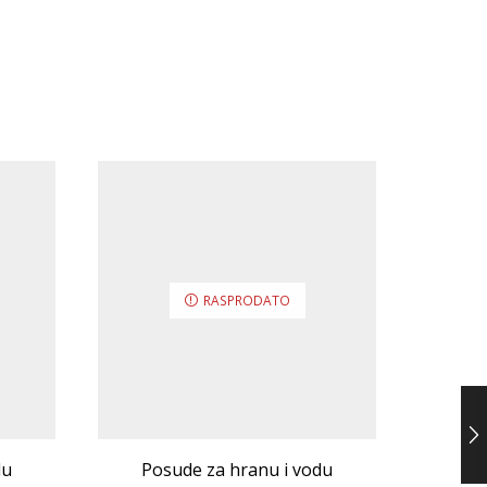
Po
RASPRODATO
Trixi
du
Posude za hranu i vodu