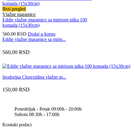
Brzi pregled
Vlažne maramice
Eddie vlažne maramice sa mirisom talka 100
komada (15x30cm)
560,00
RSD
Dodaj u korpu
Eddie vlažne maramice sa miris...
560,00
RSD
Inodorina Clorexidina vlažne m...
150,00
RSD
Ponedeljak - Petak 09:00h - 20:00h
Subota 08:30h - 17:00h
Kontakt podaci