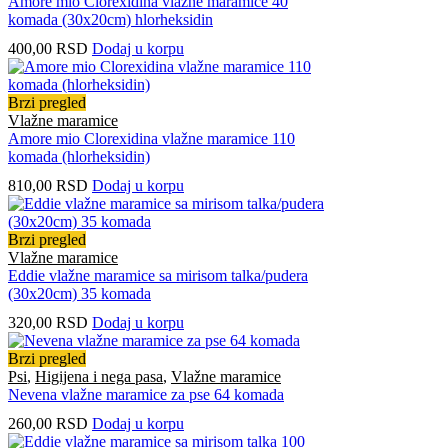
Amore mio Clorexidina vlažne maramice 40
komada (30x20cm) hlorheksidin
400,00
RSD
Dodaj u korpu
Brzi pregled
Vlažne maramice
Amore mio Clorexidina vlažne maramice 110
komada (hlorheksidin)
810,00
RSD
Dodaj u korpu
Brzi pregled
Vlažne maramice
Eddie vlažne maramice sa mirisom talka/pudera
(30x20cm) 35 komada
320,00
RSD
Dodaj u korpu
Brzi pregled
Psi
,
Higijena i nega pasa
,
Vlažne maramice
Nevena vlažne maramice za pse 64 komada
260,00
RSD
Dodaj u korpu