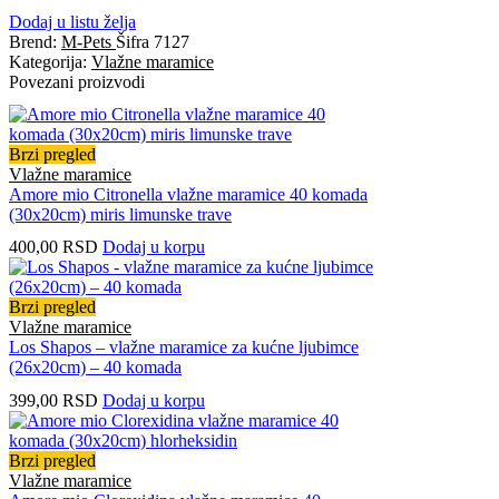
Dodaj u listu želja
Brend:
M-Pets
Šifra
7127
Kategorija:
Vlažne maramice
Povezani proizvodi
Brzi pregled
Vlažne maramice
Amore mio Citronella vlažne maramice 40 komada
(30x20cm) miris limunske trave
400,00
RSD
Dodaj u korpu
Brzi pregled
Vlažne maramice
Los Shapos – vlažne maramice za kućne ljubimce
(26x20cm) – 40 komada
399,00
RSD
Dodaj u korpu
Brzi pregled
Vlažne maramice