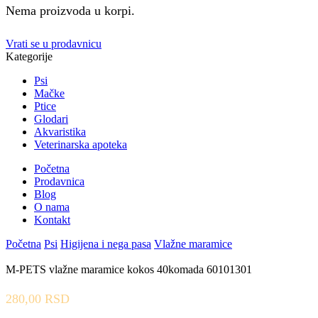
Nema proizvoda u korpi.
Vrati se u prodavnicu
Kategorije
Psi
Mačke
Ptice
Glodari
Akvaristika
Veterinarska apoteka
Početna
Prodavnica
Blog
O nama
Kontakt
Početna
Psi
Higijena i nega pasa
Vlažne maramice
M-PETS vlažne maramice kokos 40komada 60101301
280,00
RSD