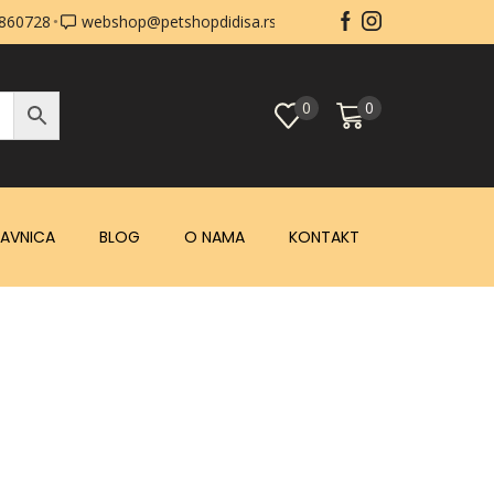
0860728
webshop@petshopdidisa.rs
0
0
AVNICA
BLOG
O NAMA
KONTAKT