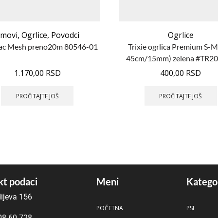
movi
,
Ogrlice
,
Povodci
Ogrlice
ac Mesh preno20m 80546-01
Trixie ogrlica Premium S-M
45cm/15mm) zelena #TR2
1.170,00
RSD
400,00
RSD
PROČITAJTE JOŠ
PROČITAJTE JOŠ
t podaci
Meni
Katego
ijeva 156
POČETNA
PSI
08 60 728