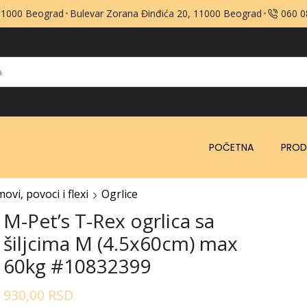
 11000 Beograd
Bulevar Zorana Đinđića 20, 11000 Beograd
060 
POČETNA
PROD
ovi, povoci i flexi
Ogrlice
M-Pet’s T-Rex ogrlica sa
šiljcima M (4.5x60cm) max
60kg #10832399
930,00
RSD