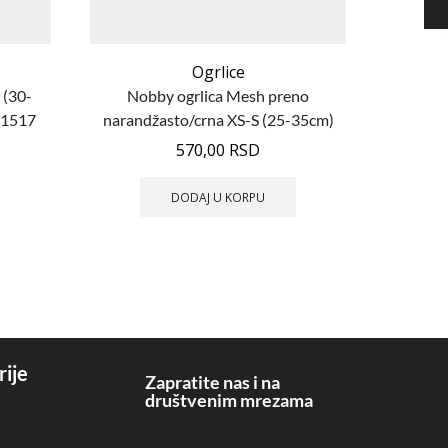
Ogrlice
 (30-
Nobby ogrlica Mesh preno
Camon og
01517
narandžasto/crna XS-S (25-35cm)
25×4
80541-04
570,00
RSD
DODAJ U KORPU
rije
Zapratite nas i na
društvenim mrezama