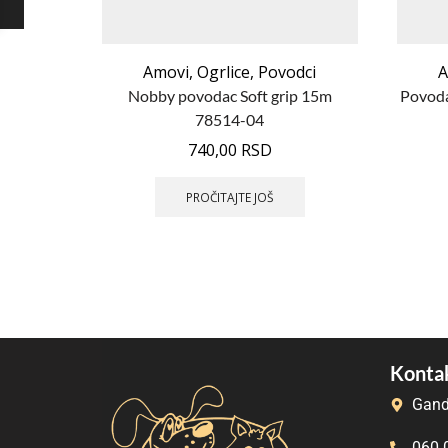
Amovi
,
Ogrlice
,
Povodci
A
Nobby povodac Soft grip 15m
Povod
78514-04
740,00
RSD
PROČITAJTE JOŠ
Kontak
Gand
060 