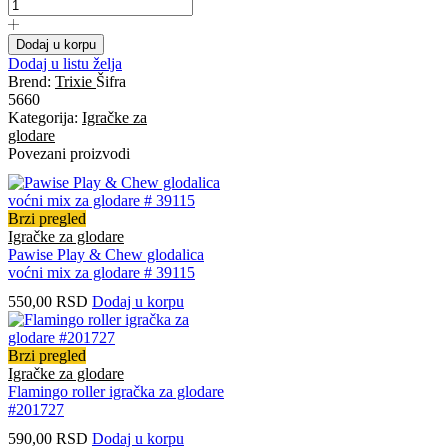
Dodaj u korpu
Dodaj u listu želja
Brend:
Trixie
Šifra
5660
Kategorija:
Igračke za
glodare
Povezani proizvodi
Brzi pregled
Igračke za glodare
Pawise Play & Chew glodalica
voćni mix za glodare # 39115
550,00
RSD
Dodaj u korpu
Brzi pregled
Igračke za glodare
Flamingo roller igračka za glodare
#201727
590,00
RSD
Dodaj u korpu