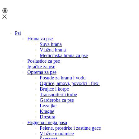
Psi
Hrana za pse
Suva hrana
Vlažna hrana
Medicinska hrana za pse
Poslastice za pse
Igračke za pse
Oprema za pse
Posude za hranu i vodu
Ogrlice, amovi, povodci i flexi
Brnjice i korpe
Transporteri i torbe
Garderoba za pse
Lezaljke
Kragne
Dresura
Higijena i nega pasa
Pelene, prostirke i zastitne gace
Vlažne maramice