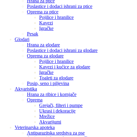
Hrana za ptice
Poslastice i dodaci ishrani za ptice
Oprema za ptice
Pojilice i hranilice
Kavezi
Igračke
Pesak
Glodari
Hrana za glodare
Poslastice i dodaci ishrani za glodare
Oprema za glodare
Pojilice i hranilice
Kavezi i kućice za glodare
Igračke
Toaleti za glodare
Posip, seno i piljevina
Akvaristika
Hrana za ribice i kornjače
Oprema
Grejači, filteri i pumpe
Ukrasi i dekoracije
Mrežice
Akvarijumi
Veterinarska apoteka
Antiparazitska sredstva za pse