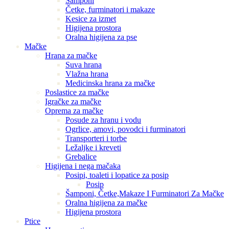
Šamponi
Četke, furminatori i makaze
Kesice za izmet
Higijena prostora
Oralna higijena za pse
Mačke
Hrana za mačke
Suva hrana
Vlažna hrana
Medicinska hrana za mačke
Poslastice za mačke
Igračke za mačke
Oprema za mačke
Posude za hranu i vodu
Ogrlice, amovi, povodci i furminatori
Transporteri i torbe
Ležaljke i kreveti
Grebalice
Higijena i nega mačaka
Posipi, toaleti i lopatice za posip
Posip
Šamponi, Četke,Makaze I Furminatori Za Mačke
Oralna higijena za mačke
Higijena prostora
Ptice