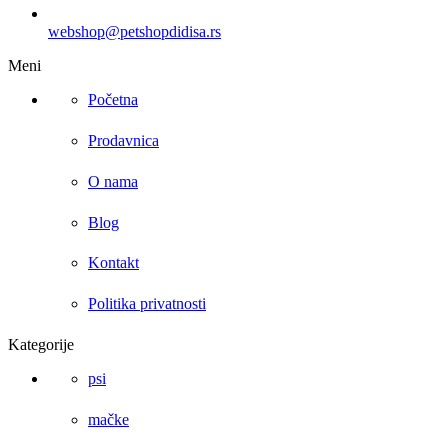
webshop@petshopdidisa.rs
Meni
Početna
Prodavnica
O nama
Blog
Kontakt
Politika privatnosti
Kategorije
psi
mačke