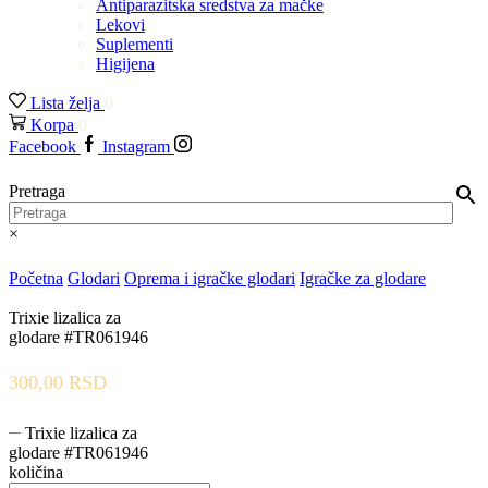
Antiparazitska sredstva za mačke
Lekovi
Suplementi
Higijena
Lista želja
0
Korpa
0
Facebook
Instagram
Pretraga
×
Početna
Glodari
Oprema i igračke glodari
Igračke za glodare
Trixie lizalica za
glodare #TR061946
300,00
RSD
Trixie lizalica za
glodare #TR061946
količina