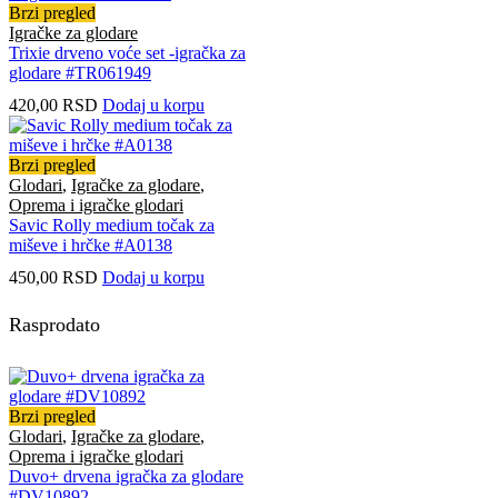
Brzi pregled
Igračke za glodare
Trixie drveno voće set -igračka za
glodare #TR061949
420,00
RSD
Dodaj u korpu
Brzi pregled
Glodari
,
Igračke za glodare
,
Oprema i igračke glodari
Savic Rolly medium točak za
miševe i hrčke #A0138
450,00
RSD
Dodaj u korpu
Rasprodato
Brzi pregled
Glodari
,
Igračke za glodare
,
Oprema i igračke glodari
Duvo+ drvena igračka za glodare
#DV10892