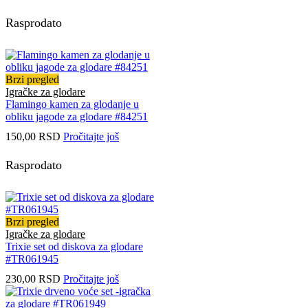
Rasprodato
Brzi pregled
Igračke za glodare
Flamingo kamen za glodanje u
obliku jagode za glodare #84251
150,00
RSD
Pročitajte još
Rasprodato
Brzi pregled
Igračke za glodare
Trixie set od diskova za glodare
#TR061945
230,00
RSD
Pročitajte još