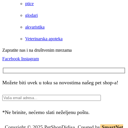
ptice
glodari
akvaristika
Veterinarska apoteka
Zapratite nas i na društvenim mrezama
Facebook
Instagram
Možete biti uvek u toku sa novostima našeg pet shop-a!
*Ne brinite, nećemo slati neželjenu poštu.
Copyright © 2025 P
etShopDidisa
. Created by
SmartNet