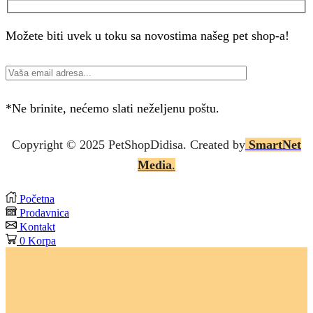
Možete biti uvek u toku sa novostima našeg pet shop-a!
*Ne brinite, nećemo slati neželjenu poštu.
Copyright © 2025 P
etShopDidisa
. Created by
SmartNet
Media
.
Početna
Prodavnica
Kontakt
0
Korpa