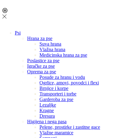
Psi
Hrana za pse
Suva hrana
Vlažna hrana
Medicinska hrana za pse
Poslastice za pse
Igračke za pse
Oprema za pse
Posude za hranu i vodu
Ogrlice, amovi, povodci i flexi
Brnjice i korpe
Transporteri i torbe
Garderoba za pse
Lezaljke
Kragne
Dresura
Higijena i nega pasa
Pelene, prostirke i zastitne gace
Vlažne maramice