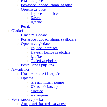
Hrana za ptice
Poslastice i dodaci ishrani za ptice
Oprema za ptice
Pojilice i hranilice
Kavezi
Igračke
Pesak
Glodari
Hrana za glodare
Poslastice i dodaci ishrani za glodare
Oprema za glodare
Pojilice i hranilice
Kavezi i kućice za glodare
Igračke
Toaleti za glodare
Posip, seno i piljevina
Akvaristika
Hrana za ribice i kornjače
Oprema
Grejači, filteri i pumpe
Ukrasi i dekoracije
Mrežice
Akvarijumi
Veterinarska apoteka
Antiparazitska sredstva za pse