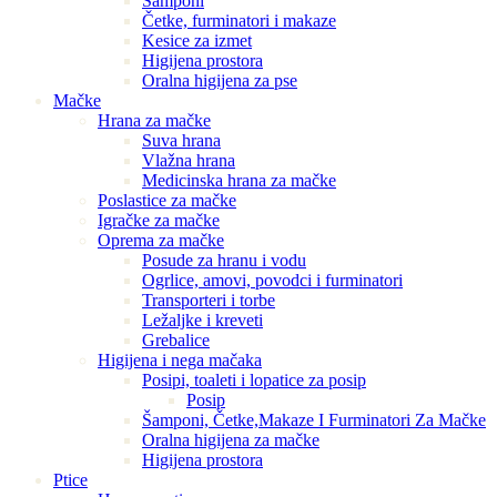
Šamponi
Četke, furminatori i makaze
Kesice za izmet
Higijena prostora
Oralna higijena za pse
Mačke
Hrana za mačke
Suva hrana
Vlažna hrana
Medicinska hrana za mačke
Poslastice za mačke
Igračke za mačke
Oprema za mačke
Posude za hranu i vodu
Ogrlice, amovi, povodci i furminatori
Transporteri i torbe
Ležaljke i kreveti
Grebalice
Higijena i nega mačaka
Posipi, toaleti i lopatice za posip
Posip
Šamponi, Četke,Makaze I Furminatori Za Mačke
Oralna higijena za mačke
Higijena prostora
Ptice