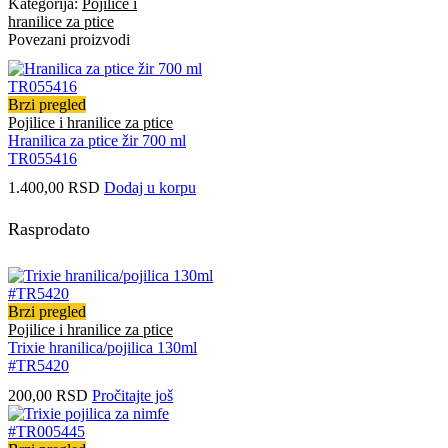
Kategorija:
Pojilice i
hranilice za ptice
Povezani proizvodi
Brzi pregled
Pojilice i hranilice za ptice
Hranilica za ptice žir 700 ml
TR055416
1.400,00
RSD
Dodaj u korpu
Rasprodato
Brzi pregled
Pojilice i hranilice za ptice
Trixie hranilica/pojilica 130ml
#TR5420
200,00
RSD
Pročitajte još