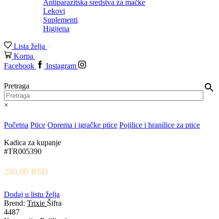
Antiparazitska sredstva za mačke
Lekovi
Suplementi
Higijena
Lista želja
0
Korpa
0
Facebook
Instagram
Pretraga
×
Početna
Ptice
Oprema i igračke ptice
Pojilice i hranilice za ptice
Kadica za kupanje
#TR005390
250,00
RSD
Dodaj u listu želja
Brend:
Trixie
Šifra
4487