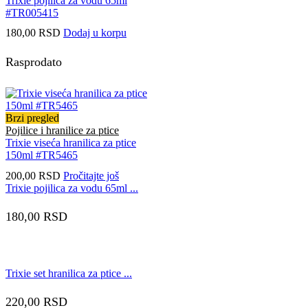
Trixie pojilica za vodu 65ml
#TR005415
180,00
RSD
Dodaj u korpu
Rasprodato
Brzi pregled
Pojilice i hranilice za ptice
Trixie viseća hranilica za ptice
150ml #TR5465
200,00
RSD
Pročitajte još
Trixie pojilica za vodu 65ml ...
180,00
RSD
Trixie set hranilica za ptice ...
220,00
RSD