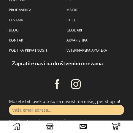
PRODAVNICA
MAČKE
O NAMA
PTICE
BLOG
GLODARI
KONTAKT
AKVARISTIKA
POLITIKA PRIVATNOSTI
VETERINARSKA APOTEKA
Zapratite nas i na društvenim mrezama
Možete biti uvek u toku sa novostima našeg pet shop-a!
*Ne brinite, nećemo slati neželjenu poštu.
0
Copyright © 2025 P
etShopDidisa
. Created by
SmartNet Media
.