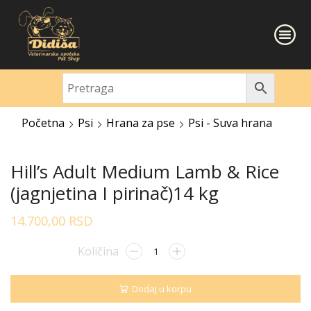
Početna
Psi
Hrana za pse
Psi - Suva hrana
Hill’s Adult Medium Lamb & Rice
(jagnjetina I pirinač)14 kg
14.700,00
RSD
Dodaj u korpu