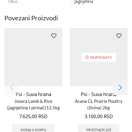
Ukus
Jagnjetina
Povezani Proizvodi
RASPRODATO
Psi - Suva hrana
Psi - Suva hrana
Josera Lamb & Rice
Acana CL Prairie Poultry
(jagnjetina I pirinač)12.5kg
(živina) 2kg
7.625,00
RSD
3.100,00
RSD
DODAJ U KORPU
PROČITAJTE JOŠ