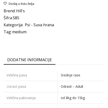
Dodaj u listu želja
Brend:
Hill's
Šifra
585
Kategorija:
Psi - Suva hrana
Tag:
medium
DODATNE INFORMACIJE
Veličina pasa
Srednje rase
Uzrast pasa
Odrasli – Adult
Veličina pakovanja
od 8kg do 15kg