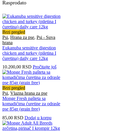
Rasprodato
Brzi pregled
Psi
,
Hrana za pse
,
Psi - Suva
hrana
Eukanuba sensitive digestion
chicken and turkey (piletina I
ćuretina) daily care 12kg
10.200,00
RSD
Pročitajte još
Brzi pregled
Psi
,
Vlazna hrana za pse
Monge Fresh pašteta sa
komadićima ćuretine za odrasle
pse 85gr (grain free)
85,00
RSD
Dodaj u korpu