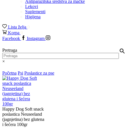
Antiparazitska sredstva za mačke
Lekovi
Suplementi
Higijena
Lista želja
0
Korpa
0
Facebook
Instagram
Pretraga
×
Početna
Psi
Poslastice za pse
Happy Dog Soft snack
poslastica Neuseeland
(jagnjetina) bez glutena
i šećera 100gr