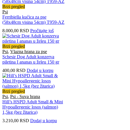
Brzi pregled
Psi
Ferribiella kućica za pse
(58x48cm visina 54cm) T959-AZ
8.000,00
RSD
Pročitajte još
Brzi pregled
Psi
,
Vlazna hrana za pse
Schesir Dog Adult konzerva
piletina I ananas u želeu 150 gr
400,00
RSD
Dodaj u korpu
Brzi pregled
Psi
,
Psi - Suva hrana
Hill’s HSPD Adult Small & Mini
Hypoallergenic losos (salmon)
1,5kg (bez žitarica)
3.210,00
RSD
Dodaj u korpu