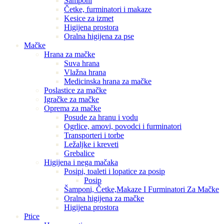
Šamponi
Četke, furminatori i makaze
Kesice za izmet
Higijena prostora
Oralna higijena za pse
Mačke
Hrana za mačke
Suva hrana
Vlažna hrana
Medicinska hrana za mačke
Poslastice za mačke
Igračke za mačke
Oprema za mačke
Posude za hranu i vodu
Ogrlice, amovi, povodci i furminatori
Transporteri i torbe
Ležaljke i kreveti
Grebalice
Higijena i nega mačaka
Posipi, toaleti i lopatice za posip
Posip
Šamponi, Četke,Makaze I Furminatori Za Mačke
Oralna higijena za mačke
Higijena prostora
Ptice