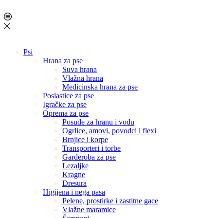
Psi
Hrana za pse
Suva hrana
Vlažna hrana
Medicinska hrana za pse
Poslastice za pse
Igračke za pse
Oprema za pse
Posude za hranu i vodu
Ogrlice, amovi, povodci i flexi
Brnjice i korpe
Transporteri i torbe
Garderoba za pse
Lezaljke
Kragne
Dresura
Higijena i nega pasa
Pelene, prostirke i zastitne gace
Vlažne maramice