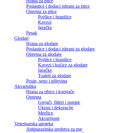
Hrana za ptice
Poslastice i dodaci ishrani za ptice
Oprema za ptice
Pojilice i hranilice
Kavezi
Igračke
Pesak
Glodari
Hrana za glodare
Poslastice i dodaci ishrani za glodare
Oprema za glodare
Pojilice i hranilice
Kavezi i kućice za glodare
Igračke
Toaleti za glodare
Posip, seno i piljevina
Akvaristika
Hrana za ribice i kornjače
Oprema
Grejači, filteri i pumpe
Ukrasi i dekoracije
Mrežice
Akvarijumi
Veterinarska apoteka
Antiparazitska sredstva za pse