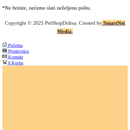
*Ne brinite, nećemo slati neželjenu poštu.
Copyright © 2025 P
etShopDidisa
. Created by
SmartNet
Media
.
Početna
Prodavnica
Kontakt
0
Korpa