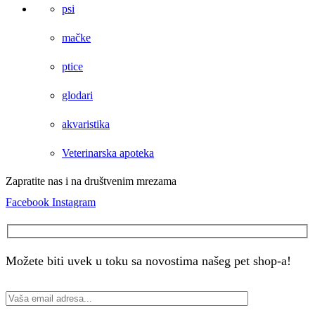
psi
mačke
ptice
glodari
akvaristika
Veterinarska apoteka
Zapratite nas i na društvenim mrezama
Facebook
Instagram
Možete biti uvek u toku sa novostima našeg pet shop-a!