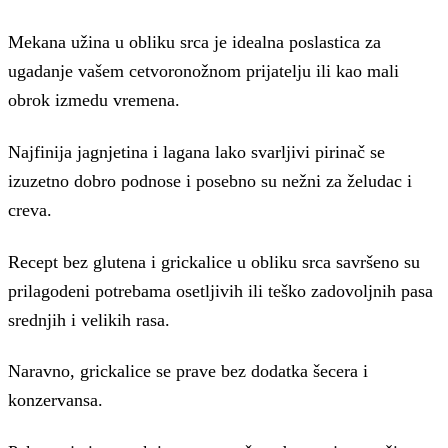
Mekana užina u obliku srca je idealna poslastica za
ugadanje vašem cetvoronožnom prijatelju ili kao mali
obrok izmedu vremena.
Najfinija jagnjetina i lagana lako svarljivi pirinač se
izuzetno dobro podnose i posebno su nežni za želudac i
creva.
Recept bez glutena i grickalice u obliku srca savršeno su
prilagodeni potrebama osetljivih ili teško zadovoljnih pasa
srednjih i velikih rasa.
Naravno, grickalice se prave bez dodatka šecera i
konzervansa.