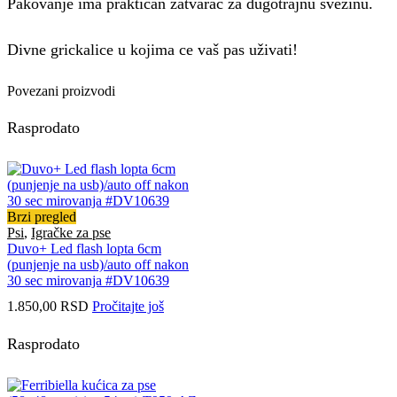
Pakovanje ima praktican zatvarač za dugotrajnu svežinu.
Divne grickalice u kojima ce vaš pas uživati!
Povezani proizvodi
Rasprodato
Brzi pregled
Psi
,
Igračke za pse
Duvo+ Led flash lopta 6cm
(punjenje na usb)/auto off nakon
30 sec mirovanja #DV10639
1.850,00
RSD
Pročitajte još
Rasprodato