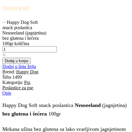
250,00
RSD
Happy Dog Soft
snack poslastica
Neuseeland (jagnjetina)
bez glutena i šećera
100gr količina
Dodaj u korpu
Dodaj u listu želja
Brend:
Happy Dog
Šifra
1499
Kategorija:
Psi
,
Poslastice za pse
Opis
Happy Dog Soft snack poslastica
Neuseeland
(jagnjetina)
bez glutena i šećera
100gr
Mekana užina bez glutena sa lako svarljivom jagnjetinom