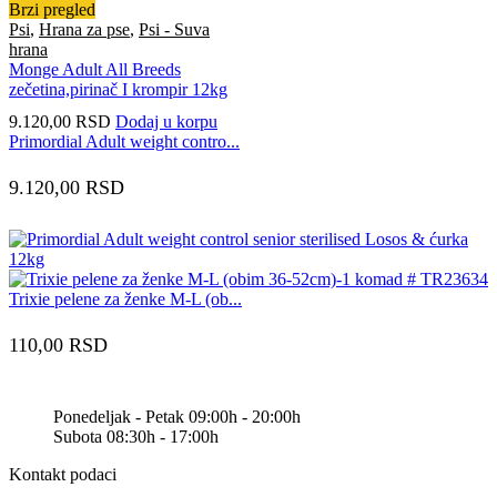
Brzi pregled
Psi
,
Hrana za pse
,
Psi - Suva
hrana
Monge Adult All Breeds
zečetina,pirinač I krompir 12kg
9.120,00
RSD
Dodaj u korpu
Primordial Adult weight contro...
9.120,00
RSD
Trixie pelene za ženke M-L (ob...
110,00
RSD
Ponedeljak - Petak 09:00h - 20:00h
Subota 08:30h - 17:00h
Kontakt podaci