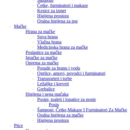
Šamponi
Četke, furminatori i makaze
Kesice za izmet
Higijena prostora
Oralna higijena za pse
Mačke
Hrana za mačke
Suva hrana
Vlažna hrana
Medicinska hrana za mačke
Poslastice za mačke
Igračke za mačke
Oprema za mačke
Posude za hranu i vodu
Ogrlice, amovi, povodci i furminatori
Transporteri i torbe
Ležaljke i kreveti
Grebalice
Higijena i nega mačaka
Posipi, toaleti i lopatice za posip
Posip
Šamponi, Četke,Makaze I Furminatori Za Mačke
Oralna higijena za mačke
Higijena prostora
Ptice