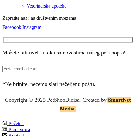
Veterinarska apoteka
Zapratite nas i na društvenim mrezama
Facebook
Instagram
Možete biti uvek u toku sa novostima našeg pet shop-a!
*Ne brinite, nećemo slati neželjenu poštu.
Copyright © 2025 P
etShopDidisa
. Created by
SmartNet
Media
.
Početna
Prodavnica
Kontakt