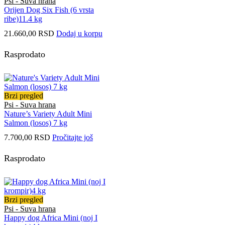
Psi - Suva hrana
Orijen Dog Six Fish (6 vrsta
ribe)11.4 kg
21.660,00
RSD
Dodaj u korpu
Rasprodato
Brzi pregled
Psi - Suva hrana
Nature’s Variety Adult Mini
Salmon (losos) 7 kg
7.700,00
RSD
Pročitajte još
Rasprodato
Brzi pregled
Psi - Suva hrana
Happy dog Africa Mini (noj I