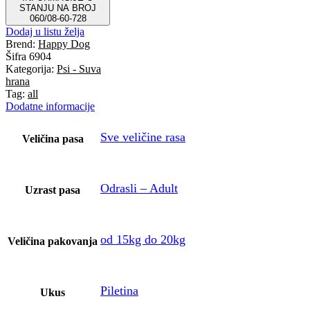
STANJU NA BROJ
060/08-60-728
Dodaj u listu želja
Brend:
Happy Dog
Šifra
6904
Kategorija:
Psi - Suva
hrana
Tag:
all
Dodatne informacije
Sve veličine rasa
Veličina pasa
Odrasli – Adult
Uzrast pasa
od 15kg do 20kg
Veličina pakovanja
Piletina
Ukus