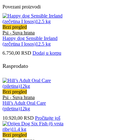
Povezani proizvodi
Brzi pregled
Psi - Suva hrana
Happy dog Sensible Ireland
(zečetina I losos)12.5 kg
6.750,00
RSD
Dodaj u korpu
Rasprodato
Brzi pregled
Psi - Suva hrana
Hill’s Adult Oral Care
(piletina)12kg
10.920,00
RSD
Pročitajte još
Brzi pregled