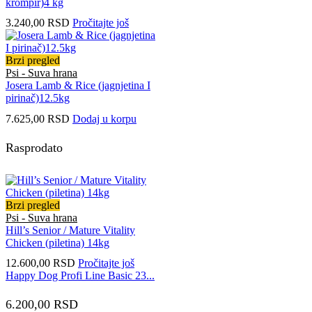
krompir)4 kg
3.240,00
RSD
Pročitajte još
Brzi pregled
Psi - Suva hrana
Josera Lamb & Rice (jagnjetina I
pirinač)12.5kg
7.625,00
RSD
Dodaj u korpu
Rasprodato
Brzi pregled
Psi - Suva hrana
Hill’s Senior / Mature Vitality
Chicken (piletina) 14kg
12.600,00
RSD
Pročitajte još
Happy Dog Profi Line Basic 23...
6.200,00
RSD