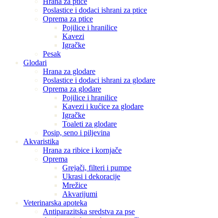
Hrana za ptice
Poslastice i dodaci ishrani za ptice
Oprema za ptice
Pojilice i hranilice
Kavezi
Igračke
Pesak
Glodari
Hrana za glodare
Poslastice i dodaci ishrani za glodare
Oprema za glodare
Pojilice i hranilice
Kavezi i kućice za glodare
Igračke
Toaleti za glodare
Posip, seno i piljevina
Akvaristika
Hrana za ribice i kornjače
Oprema
Grejači, filteri i pumpe
Ukrasi i dekoracije
Mrežice
Akvarijumi
Veterinarska apoteka
Antiparazitska sredstva za pse