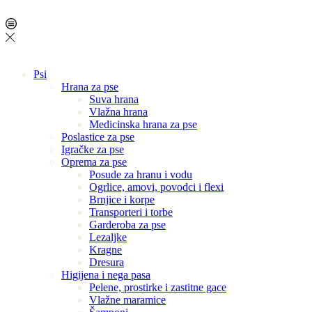
Psi
Hrana za pse
Suva hrana
Vlažna hrana
Medicinska hrana za pse
Poslastice za pse
Igračke za pse
Oprema za pse
Posude za hranu i vodu
Ogrlice, amovi, povodci i flexi
Brnjice i korpe
Transporteri i torbe
Garderoba za pse
Lezaljke
Kragne
Dresura
Higijena i nega pasa
Pelene, prostirke i zastitne gace
Vlažne maramice