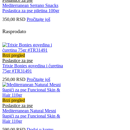
Poslastice za pse
Mediterranean Serrano Snacks
Poslastica za pse piletina 100gr
350,00
RSD
Pročitajte još
Rasprodato
Brzi pregled
Poslastice za pse
Trixie Bonies govedina i ćuretina
75gr #TR31491
250,00
RSD
Pročitajte još
Brzi pregled
Poslastice za pse
Mediterranean Natural Mesni
štapići za pse Funcional Skin &
Hair 110gr
590,00
RSD
Dodaj u korpu