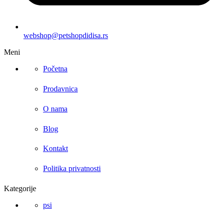
webshop@petshopdidisa.rs
Meni
Početna
Prodavnica
O nama
Blog
Kontakt
Politika privatnosti
Kategorije
psi