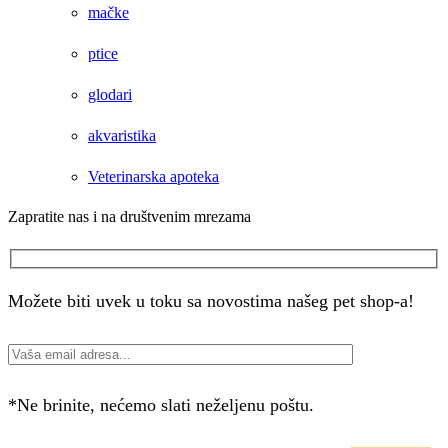
mačke
ptice
glodari
akvaristika
Veterinarska apoteka
Zapratite nas i na društvenim mrezama
Facebook
Instagram
Možete biti uvek u toku sa novostima našeg pet shop-a!
*Ne brinite, nećemo slati neželjenu poštu.