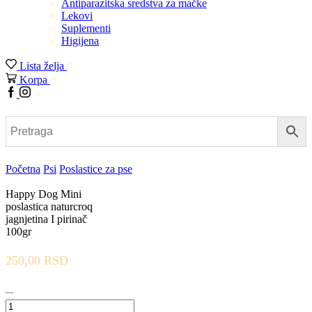
Antiparazitska sredstva za mačke
Lekovi
Suplementi
Higijena
Lista želja
0
Korpa
0
Facebook
Instagram
Početna
Psi
Poslastice za pse
Happy Dog Mini
poslastica naturcroq
jagnjetina I pirinač
100gr
250,00
RSD
Happy
Dog