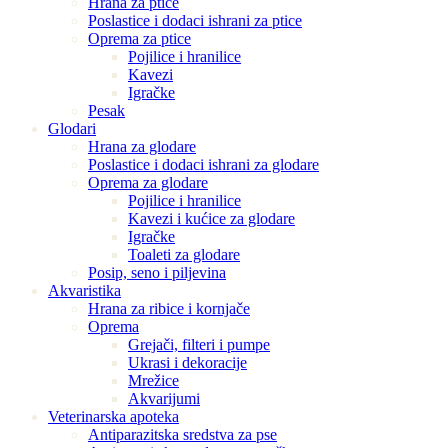
Hrana za ptice
Poslastice i dodaci ishrani za ptice
Oprema za ptice
Pojilice i hranilice
Kavezi
Igračke
Pesak
Glodari
Hrana za glodare
Poslastice i dodaci ishrani za glodare
Oprema za glodare
Pojilice i hranilice
Kavezi i kućice za glodare
Igračke
Toaleti za glodare
Posip, seno i piljevina
Akvaristika
Hrana za ribice i kornjače
Oprema
Grejači, filteri i pumpe
Ukrasi i dekoracije
Mrežice
Akvarijumi
Veterinarska apoteka
Antiparazitska sredstva za pse