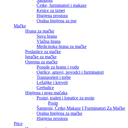
Šamponi
Četke, furminatori i makaze
Kesice za izmet
Higijena prostora
Oralna higijena za pse
Mačke
Hrana za mačke
Suva hrana
Vlažna hrana
Medicinska hrana za mačke
Poslastice za mačke
Igračke za mačke
Oprema za mačke
Posude za hranu i vodu
Ogrlice, amovi, povodci i furminatori
Transporteri i torbe
Ležaljke i kreveti
Grebalice
Higijena i nega mačaka
Posipi, toaleti i lopatice za posip
Posip
Šamponi, Četke,Makaze I Furminatori Za Mačke
Oralna higijena za mačke
Higijena prostora
Ptice