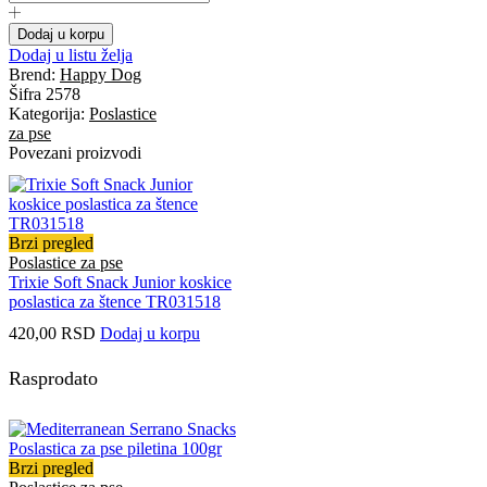
Mini
poslastica
Dodaj u korpu
naturcroq
Dodaj u listu želja
jagnjetina
Brend:
Happy Dog
I
Šifra
2578
pirinač
Kategorija:
Poslastice
100gr
za pse
količina
Povezani proizvodi
Brzi pregled
Poslastice za pse
Trixie Soft Snack Junior koskice
poslastica za štence TR031518
420,00
RSD
Dodaj u korpu
Rasprodato
Brzi pregled