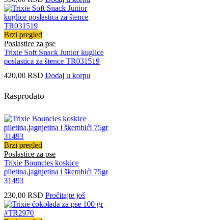
Brzi pregled
Poslastice za pse
Trixie Soft Snack Junior kuglice
poslastica za štence TR031519
420,00
RSD
Dodaj u korpu
Rasprodato
Brzi pregled
Poslastice za pse
Trixie Bouncies koskice
piletina,jagnjetina i škembići 75gr
31493
230,00
RSD
Pročitajte još