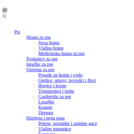
Psi
Hrana za pse
Suva hrana
Vlažna hrana
Medicinska hrana za pse
Poslastice za pse
Igračke za pse
Oprema za pse
Posude za hranu i vodu
Ogrlice, amovi, povodci i flexi
Brnjice i korpe
Transporteri i torbe
Garderoba za pse
Lezaljke
Kragne
Dresura
Higijena i nega pasa
Pelene, prostirke i zastitne gace
Vlažne maramice