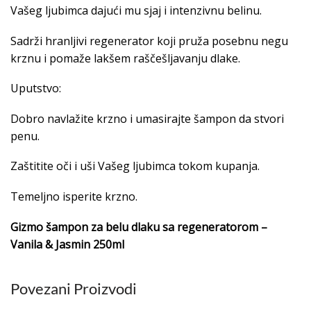
Vašeg ljubimca dajući mu sjaj i intenzivnu belinu.
Sadrži hranljivi regenerator koji pruža posebnu negu
krznu i pomaže lakšem raščešljavanju dlake.
Uputstvo:
Dobro navlažite krzno i umasirajte šampon da stvori
penu.
Zaštitite oči i uši Vašeg ljubimca tokom kupanja.
Temeljno isperite krzno.
Gizmo šampon za belu dlaku sa regeneratorom –
Vanila & Jasmin 250ml
Povezani Proizvodi