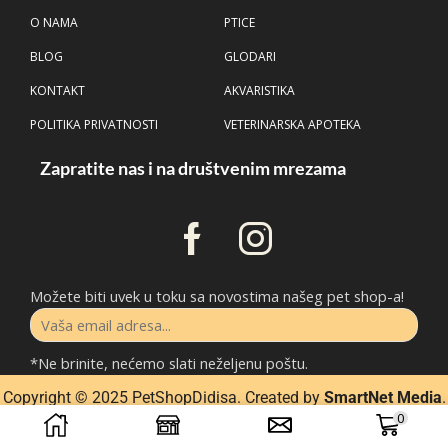
O NAMA
PTICE
BLOG
GLODARI
KONTAKT
AKVARISTIKA
POLITIKA PRIVATNOSTI
VETERINARSKA APOTEKA
Zapratite nas i na društvenim mrezama
Možete biti uvek u toku sa novostima našeg pet shop-a!
*Ne brinite, nećemo slati neželjenu poštu.
Copyright © 2025 P
etShopDidisa
. Created by
SmartNet Media
.
0