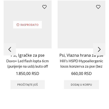
RASPRODATO
Psi
,
Igračke za pse
Psi
,
Vlazna hrana za pse
Duvo+ Led flash lopta 6cm
Hill’s HSPD Hypoallergenic
(punjenje na usb)/auto off
losos konzerva za pse (bez
nakon 30 sec mirovanja
žitarica) 363gr
1.850,00
RSD
660,00
RSD
#DV10639
PROČITAJTE JOŠ
DODAJ U KORPU