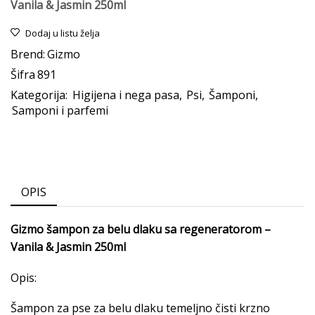
Vanila & Jasmin 250ml
Dodaj u listu želja
Brend:
Gizmo
Šifra
891
Kategorija:
Higijena i nega pasa
,
Psi
,
Šamponi
,
Samponi i parfemi
OPIS
Gizmo šampon za belu dlaku sa regeneratorom –
Vanila & Jasmin 250ml
Opis:
Šampon za pse za belu dlaku temeljno čisti krzno