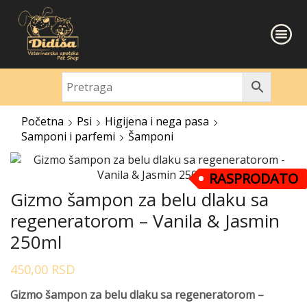
Početna
Psi
Higijena i nega pasa
Samponi i parfemi
Šamponi
RASPRODATO
Gizmo šampon za belu dlaku sa
regeneratorom – Vanila & Jasmin
250ml
450,00
RSD
Gizmo šampon za belu dlaku sa regeneratorom –