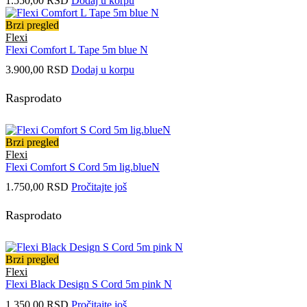
1.550,00
RSD
Dodaj u korpu
Brzi pregled
Flexi
Flexi Comfort L Tape 5m blue N
3.900,00
RSD
Dodaj u korpu
Rasprodato
Brzi pregled
Flexi
Flexi Comfort S Cord 5m lig.blueN
1.750,00
RSD
Pročitajte još
Rasprodato
Brzi pregled
Flexi
Flexi Black Design S Cord 5m pink N
1.350,00
RSD
Pročitajte još