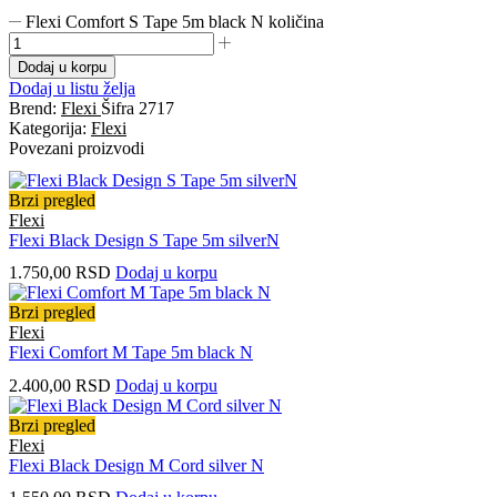
Flexi Comfort S Tape 5m black N količina
Dodaj u korpu
Dodaj u listu želja
Brend:
Flexi
Šifra
2717
Kategorija:
Flexi
Povezani proizvodi
Brzi pregled
Flexi
Flexi Black Design S Tape 5m silverN
1.750,00
RSD
Dodaj u korpu
Brzi pregled
Flexi
Flexi Comfort M Tape 5m black N
2.400,00
RSD
Dodaj u korpu
Brzi pregled
Flexi
Flexi Black Design M Cord silver N