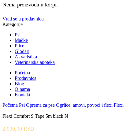
Nema proizvoda u korpi.
Vrati se u prodavnicu
Kategorije
Psi
Mačke
Ptice
Glodari
Akvaristika
Veterinarska apoteka
Početna
Prodavnica
Blog
O nama
Kontakt
Početna
Psi
Oprema za pse
Ogrlice, amovi, povoci i flexi
Flexi
Flexi Comfort S Tape 5m black N
2.000,00
RSD