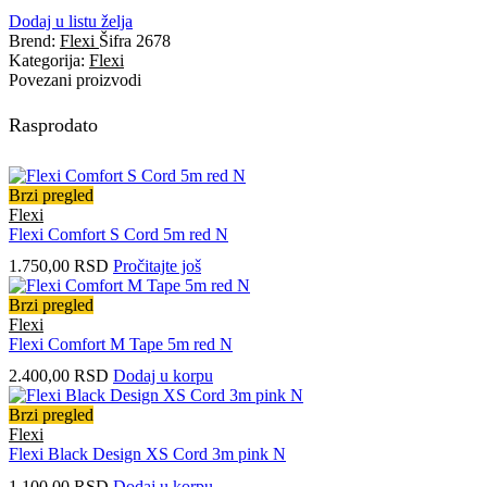
Dodaj u listu želja
Brend:
Flexi
Šifra
2678
Kategorija:
Flexi
Povezani proizvodi
Rasprodato
Brzi pregled
Flexi
Flexi Comfort S Cord 5m red N
1.750,00
RSD
Pročitajte još
Brzi pregled
Flexi
Flexi Comfort M Tape 5m red N
2.400,00
RSD
Dodaj u korpu
Brzi pregled
Flexi
Flexi Black Design XS Cord 3m pink N
1.100,00
RSD
Dodaj u korpu