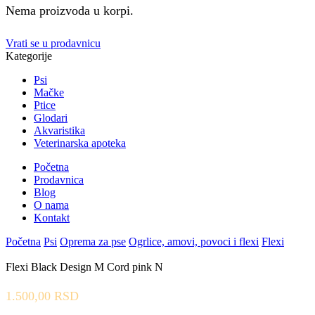
Nema proizvoda u korpi.
Vrati se u prodavnicu
Kategorije
Psi
Mačke
Ptice
Glodari
Akvaristika
Veterinarska apoteka
Početna
Prodavnica
Blog
O nama
Kontakt
Početna
Psi
Oprema za pse
Ogrlice, amovi, povoci i flexi
Flexi
Flexi Black Design M Cord pink N
1.500,00
RSD